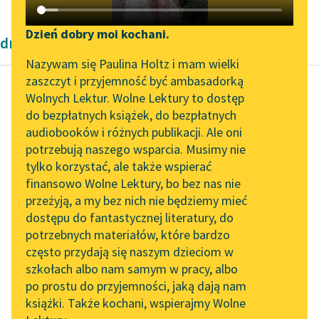
Katalog DAISY
Zgłoś brak utworu
Podkasty o książkach
Dzień dobry moi kochani.
dramaty antyczne
Aktualności
Narzędzia
Nazywam się Paulina Holtz i mam wielki
zaszczyt i przyjemność być ambasadorką
Zapraszamy na spotkanie
Mapa Wolnych Lektur
Wolnych Lektur. Wolne Lektury to dostęp
online z tłumaczkami
do bezpłatnych książek, do bezpłatnych
Ajschylos
Leśmianator
literatury skandynawskiej
audiobooków i różnych publikacji. Ale oni
Prometeusz
potrzebują naszego wsparcia. Musimy nie
Przewodnik dla piszących i
skowany
Spotkanie z Katarzyną
tylko korzystać, ale także wspierać
czytających
Tunkiel w Oslo
finansowo Wolne Lektury, bo bez nas nie
Czytaj więcej
przeżyją, a my bez nich nie będziemy mieć
Wolne Lektury na 32.
dostępu do fantastycznej literatury, do
Pol’and’Rock Festivalu
API
potrzebnych materiałów, które bardzo
„Kochanek Lady
OAI-PMH
często przydają się naszym dzieciom w
Chatterley” do słuchania
szkołach albo nam samym w pracy, albo
Widget Wolnych Lektur
na Wolnych Lekturach
po prostu do przyjemności, jaką dają nam
książki. Także kochani, wspierajmy Wolne
Przypisy
Nowy audiobook –