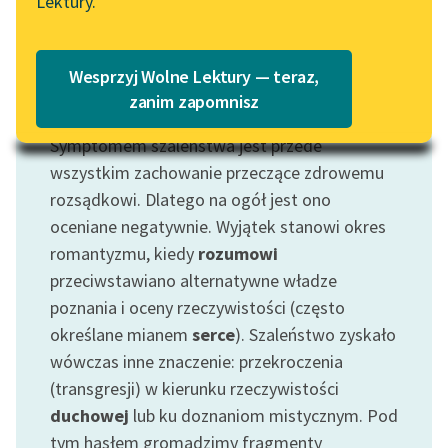
Lektury.
„Marzenie o Oriencie”
Katalog
Sophie Elkan
Katalog w formacie PDF
Blog
Wesprzyj Wolne Lektury — teraz,
zanim zapomnisz
Motyw: Szaleństwo
Symptomem szaleństwa jest przede
Lektury szkolne i klasyka
literatury do słuchania dla
wszystkim zachowanie przeczące zdrowemu
uczennic i uczniów z
rozsądkowi. Dlatego na ogół jest ono
niepełnosprawnościami
oceniane negatywnie. Wyjątek stanowi okres
romantyzmu, kiedy
rozumowi
E-kolekcja lektur
przeciwstawiano alternatywne władze
szkolnych i literatury do
poznania i oceny rzeczywistości (często
słuchania dla uczennic i
uczniów z
określane mianem
serce
). Szaleństwo zyskało
niepełnosprawnościami
wówczas inne znaczenie: przekroczenia
(transgresji) w kierunku rzeczywistości
Feministyczne inspiracje.
duchowej
lub ku doznaniom mistycznym. Pod
Popularyzacja
tym hasłem gromadzimy fragmenty
skandynawskiej literatury