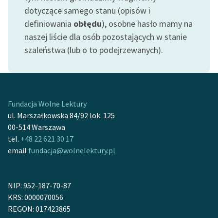
feministycznej
dotyczące samego stanu (opisów i
definiowania
obłędu
), osobne hasło mamy na
Ręce pełne poezji
naszej liście dla osób pozostających w stanie
Kolekcje edukacyjne
szaleństwa (lub o to podejrzewanych).
twórców przechodzących
do domeny publicznej,
lektur szkolnych oraz
Starego Testamentu
Fundacja Wolne Lektury
Odkurzamy bohaterów
ul. Marszałkowska 84/92 lok. 125
00-514 Warszawa
Szkoła Poezji Wolnych
tel.
+48 22 621 30 17
Lektur
email
fundacja@wolnelektury.pl
O nas
NIP: 952-187-70-87
Kontakt
KRS: 0000070056
O projekcie
REGON: 017423865