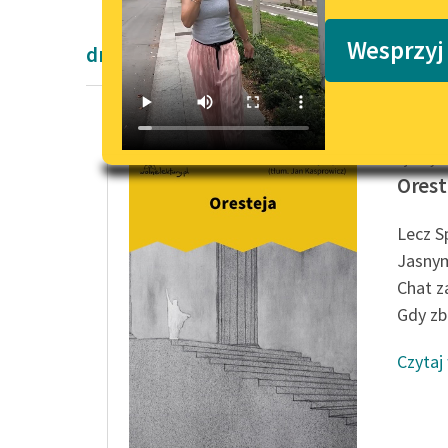
Podkasty o książkach
Wesprzyj
dramaty antyczne
Ajschyl
Orest
Lecz S
Jasnym
Chat z
Gdy zb
Czytaj