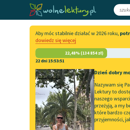
Aby móc stabilnie działać w 2026 roku,
pot
Katalog
Włącz się
dowiedz się więcej
Lektury szkolne
Wesprzyj Woln
Książki
Współpraca z f
22 dni 15:53:51
Autorki i autorzy
Zapisz się na n
Dzień dobry mo
Strona główna
Katalog
Motyw
Sprawi
Audiobooki
Przekaż 1,5%
Nazywam się Pau
Motyw:
Sprawiedliwo
Kolekcje tematyczne
Lektury to dostę
naszego wsparcia
Włącz się w pra
NOWOŚCI
przeżyją, a my b
Zgłoś błąd
Motywy literackie
które bardzo cz
przyjemności, ja
Zgłoś brak utw
Katalog DAISY
Dram