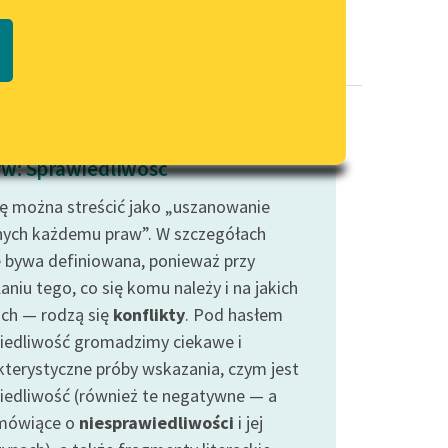
Regulamin biblioteki
macie PDF
Dane fundacji i sprawozdania
finansowe
Regulamin darowizn
Informacja o treściach
w: Sprawiedliwość
wrażliwych
tę można streścić jako „uszanowanie
Deklaracja dostępności
nych każdemu praw”. W szczegółach
e bywa definiowana, ponieważ przy
aniu tego, co się komu należy i na jakich
ch — rodzą się
konflikty
. Pod hasłem
iedliwość gromadzimy ciekawe i
kterystyczne próby wskazania, czym jest
iedliwość (również te negatywne — a
mówiące o
niesprawiedliwości
i jej