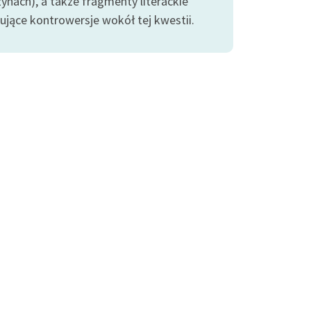
zynach), a także fragmenty literackie
ujące kontrowersje wokół tej kwestii.