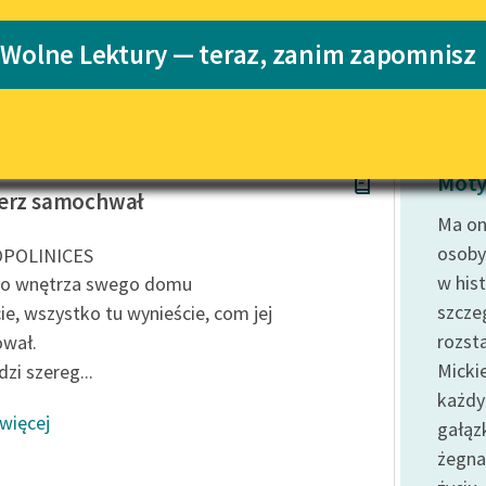
Katalog
 Wolne Lektury — teraz, zanim zapomnisz
Katalog w for
Lektury szkolne i klasyka
literatury do słuchania dla
uczennic i uczniów z
niepełnosprawnościami
E-kolekcja lektur szkolnych i
Moty
literatury do słuchania dla
ierz samochwał
uczennic i uczniów z
Ma on
niepełnosprawnościami
osoby
POLINICES
Feministyczne inspiracje.
w his
do wnętrza swego domu
Popularyzacja skandynawskiej
szcze
ie, wszystko tu wynieście, com jej
literatury feministycznej
rozst
wał.
Ręce pełne poezji
Micki
zi szereg...
każdy
Kolekcje edukacyjne twórców
 więcej
przechodzących do domeny
gałąz
publicznej, lektur szkolnych
żegna
oraz Starego Testamentu