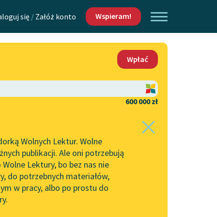
Wspieram!
aloguj się
/
Załóż konto
O nas
Wpłać
Lektur
Kontakt
O projekcie
600 000 zł
 piszących i
Zespół
dorką Wolnych Lektur. Wolne
Zasady wykorzystania
ych publikacji. Ale oni potrzebują
Wolnych Lektur
 Wolne Lektury, bo bez nas nie
Logotypy
ry, do potrzebnych materiałów,
ym w pracy, albo po prostu do
h Lektur
Materiały promocyjne
ry.
Polityka prywatności