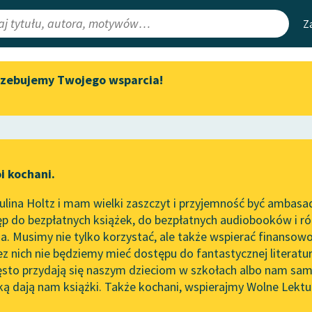
Z
rzebujemy Twojego wsparcia!
Aktualności
Narzędzia
e Lektury
„Prokurator Alicja Horn” do
Mapa Wolnych 
słuchania
irmami
Leśmianator
Byliśmy częścią AI Impact Lab
ewsletter
Przewodnik dla
i kochani.
Zapraszamy na spotkanie
czytających
nie
online z tłumaczkami
lina Holtz i mam wielki zaszczyt i przyjemność być ambasa
literatury skandynawskiej
p do bezpłatnych książek, do bezpłatnych audiobooków i różn
API
Spotkanie z Katarzyną Tunkiel
. Musimy nie tylko korzystać, ale także wspierać finansowo
ce redakcyjne
w Oslo
OAI-PMH
ez nich nie będziemy mieć dostępu do fantastycznej literatu
ęsto przydają się naszym dzieciom w szkołach albo nam sam
102. lata temu zmarł Joseph
Widget Wolnyc
Conrad
ką dają nam książki. Także kochani, wspierajmy Wolne Lektu
oru
Dramat antyczny
✖
Przypisy
Blog