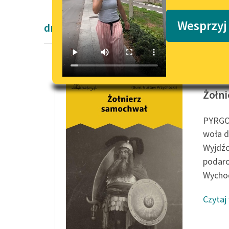
Podkasty o książkach
Wesprzyj
dramaty antyczne
Plaut
Żołn
PYRGO
woła 
Wyjdźc
podaro
Wychod
Czytaj