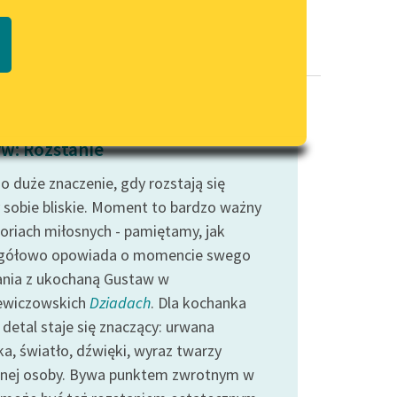
Regulamin biblioteki
macie PDF
Dane fundacji i sprawozdania
finansowe
Regulamin darowizn
Informacja o treściach
w: Rozstanie
wrażliwych
o duże znaczenie, gdy rozstają się
Deklaracja dostępności
 sobie bliskie. Moment to bardzo ważny
toriach miłosnych - pamiętamy, jak
gółowo opowiada o momencie swego
ania z ukochaną Gustaw w
ewiczowskich
Dziadach
. Dla kochanka
 detal staje się znaczący: urwana
ka, światło, dźwięki, wyraz twarzy
nej osoby. Bywa punktem zwrotnym w