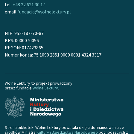
tel.
+48 22 621 30 17
feministycznej
email
fundacja@wolnelektury.pl
Ręce pełne poezji
Kolekcje edukacyjne
NIP: 952-187-70-87
twórców przechodzących
KRS: 0000070056
do domeny publicznej,
REGON: 017423865
lektur szkolnych oraz
Numer konta: 75 1090 2851 0000 0001 4324 3317
Starego Testamentu
Odkurzamy bohaterów
Szkoła Poezji Wolnych
Wolne Lektury to projekt prowadzony
przez fundację
Wolne Lektury
.
Lektur
O nas
Kontakt
O projekcie
Strona biblioteki Wolne Lektury powstała dzięki dofinansowaniu ze
środków Ministra
Kultury i Dziedzictwa Narodowego
pochodzących z