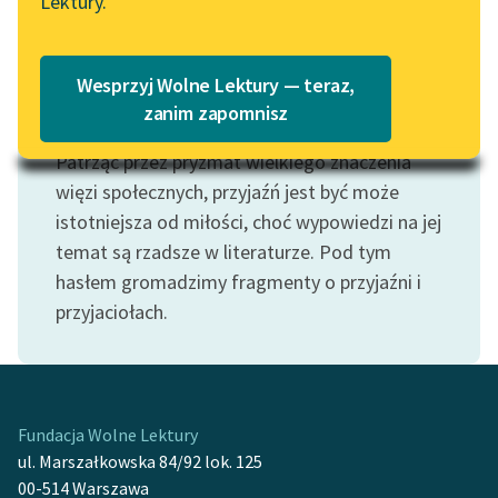
Lektury.
„Marzenie o Oriencie”
Katalog
Sophie Elkan
Katalog w formacie PDF
Blog
Wesprzyj Wolne Lektury — teraz,
zanim zapomnisz
Motyw: Przyjaźń
Patrząc przez pryzmat wielkiego znaczenia
Lektury szkolne i klasyka
literatury do słuchania dla
więzi społecznych, przyjaźń jest być może
uczennic i uczniów z
istotniejsza od miłości, choć wypowiedzi na jej
niepełnosprawnościami
temat są rzadsze w literaturze. Pod tym
hasłem gromadzimy fragmenty o przyjaźni i
E-kolekcja lektur
przyjaciołach.
szkolnych i literatury do
słuchania dla uczennic i
uczniów z
niepełnosprawnościami
Fundacja Wolne Lektury
Feministyczne inspiracje.
ul. Marszałkowska 84/92 lok. 125
Popularyzacja
00-514 Warszawa
skandynawskiej literatury