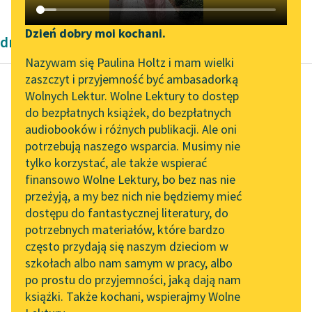
Katalog DAISY
Zgłoś brak utworu
Podkasty o książkach
Dzień dobry moi kochani.
dramaty antyczne
Aktualności
Narzędzia
Nazywam się Paulina Holtz i mam wielki
zaszczyt i przyjemność być ambasadorką
Zapraszamy na spotkanie
Mapa Wolnych Lektur
Wolnych Lektur. Wolne Lektury to dostęp
online z tłumaczkami
do bezpłatnych książek, do bezpłatnych
Ajschylos
Leśmianator
literatury skandynawskiej
audiobooków i różnych publikacji. Ale oni
Prometeusz
potrzebują naszego wsparcia. Musimy nie
Przewodnik dla piszących i
skowany
Spotkanie z Katarzyną
tylko korzystać, ale także wspierać
czytających
Tunkiel w Oslo
finansowo Wolne Lektury, bo bez nas nie
Czytaj więcej
przeżyją, a my bez nich nie będziemy mieć
Wolne Lektury na 32.
dostępu do fantastycznej literatury, do
Pol’and’Rock Festivalu
API
potrzebnych materiałów, które bardzo
„Kochanek Lady
OAI-PMH
często przydają się naszym dzieciom w
Chatterley” do słuchania
szkołach albo nam samym w pracy, albo
Widget Wolnych Lektur
na Wolnych Lekturach
po prostu do przyjemności, jaką dają nam
książki. Także kochani, wspierajmy Wolne
Przypisy
Nowy audiobook –