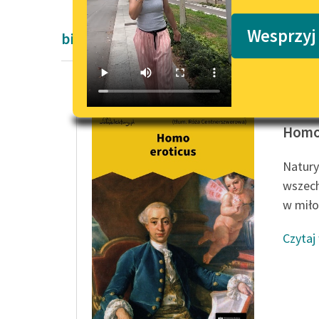
Podkasty o książkach
Wesprzyj
biografie
Stefan 
Homo
Natury
wszech
w miło
Czytaj