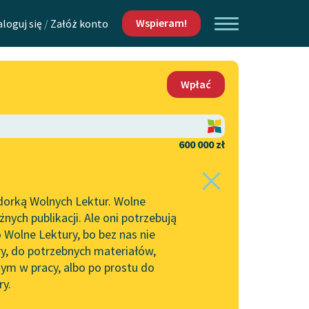
Wspieram!
aloguj się
/
Załóż konto
O nas
Wpłać
Lektur
Kontakt
O projekcie
600 000 zł
 piszących i
Zespół
dorką Wolnych Lektur. Wolne
Zasady wykorzystania
ych publikacji. Ale oni potrzebują
Wolnych Lektur
 Wolne Lektury, bo bez nas nie
Logotypy
ry, do potrzebnych materiałów,
ym w pracy, albo po prostu do
h Lektur
Materiały promocyjne
ry.
Polityka prywatności