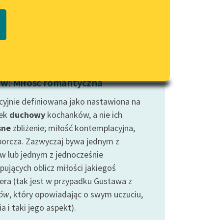
Regulamin biblioteki
macie PDF
Dane fundacji i sprawozdania
finansowe
Regulamin darowizn
Informacja o treściach
w: Miłość romantyczna
wrażliwych
cyjnie definiowana jako nastawiona na
Deklaracja dostępności
zek
duchowy
kochanków, a nie ich
sne
zbliżenie; miłość kontemplacyjna,
borcza. Zazwyczaj bywa jednym z
w lub jednym z jednocześnie
pujących oblicz miłości jakiegoś
era (tak jest w przypadku Gustawa z
dów
, który opowiadając o swym uczuciu,
a i taki jego aspekt).