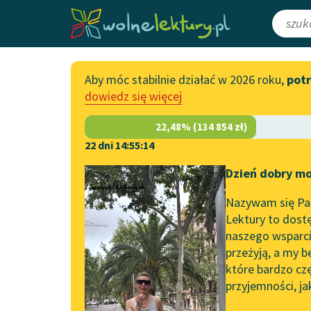
Aby móc stabilnie działać w 2026 roku,
pot
Katalog
Włącz się
dowiedz się więcej
Lektury szkolne
Wesprzyj Woln
Książki
Współpraca z f
22 dni 14:55:14
Autorki i autorzy
Zapisz się na n
Dzień dobry mo
Strona główna
Katalog
Motyw
Miłość
Audiobooki
Przekaż 1,5%
Nazywam się Pau
Motyw:
Miłość romant
Kolekcje tematyczne
Lektury to dostę
naszego wsparcia
Włącz się w pra
NOWOŚCI
przeżyją, a my b
Zgłoś błąd
Motywy literackie
które bardzo cz
przyjemności, ja
Zgłoś brak utw
Katalog DAISY