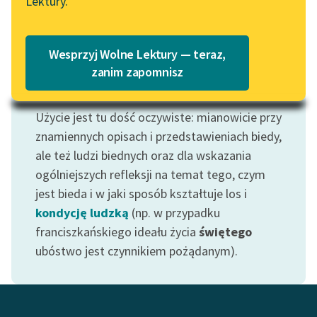
Lektury.
„Marzenie o Oriencie”
Katalog
Sophie Elkan
Katalog w formacie PDF
Blog
Wesprzyj Wolne Lektury — teraz,
zanim zapomnisz
Motyw: Bieda
Lektury szkolne i klasyka
Użycie jest tu dość oczywiste: mianowicie przy
literatury do słuchania dla
znamiennych opisach i przedstawieniach biedy,
uczennic i uczniów z
ale też ludzi biednych oraz dla wskazania
niepełnosprawnościami
ogólniejszych refleksji na temat tego, czym
E-kolekcja lektur
jest bieda i w jaki sposób kształtuje los i
szkolnych i literatury do
kondycję ludzką
(np. w przypadku
słuchania dla uczennic i
franciszkańskiego ideału życia
świętego
uczniów z
ubóstwo jest czynnikiem pożądanym).
niepełnosprawnościami
Feministyczne inspiracje.
Popularyzacja
skandynawskiej literatury