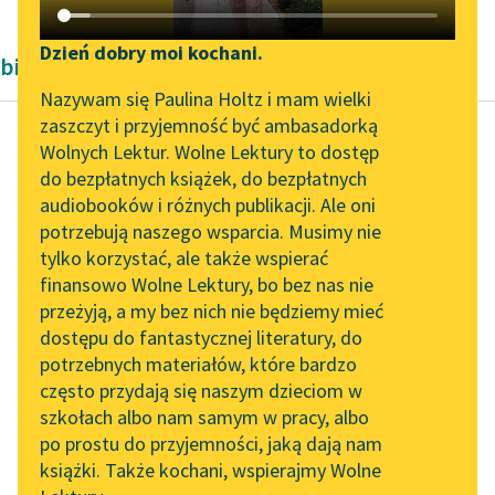
Katalog DAISY
Zgłoś brak utworu
Podkasty o książkach
Dzień dobry moi kochani.
biografie
Aktualności
Narzędzia
Nazywam się Paulina Holtz i mam wielki
zaszczyt i przyjemność być ambasadorką
Zapraszamy na spotkanie
Mapa Wolnych Lektur
Wolnych Lektur. Wolne Lektury to dostęp
online z tłumaczkami
do bezpłatnych książek, do bezpłatnych
Stefan Zweig
Leśmianator
literatury skandynawskiej
audiobooków i różnych publikacji. Ale oni
Homo eroticus
potrzebują naszego wsparcia. Musimy nie
Przewodnik dla piszących i
Spotkanie z Katarzyną
tylko korzystać, ale także wspierać
czytających
Że głupcom źle się
Tunkiel w Oslo
finansowo Wolne Lektury, bo bez nas nie
dzieje, uważa
przeżyją, a my bez nich nie będziemy mieć
Wolne Lektury na 32.
Casanova za
dostępu do fantastycznej literatury, do
Pol’and’Rock Festivalu
API
najzupełniej w
potrzebnych materiałów, które bardzo
porządku. Mądrym nie
„Kochanek Lady
OAI-PMH
często przydają się naszym dzieciom w
dopomaga
Chatterley” do słuchania
szkołach albo nam samym w pracy, albo
Widget Wolnych Lektur
na Wolnych Lekturach
wprawdzie...
po prostu do przyjemności, jaką dają nam
książki. Także kochani, wspierajmy Wolne
Przypisy
Nowy audiobook –
Czytaj więcej