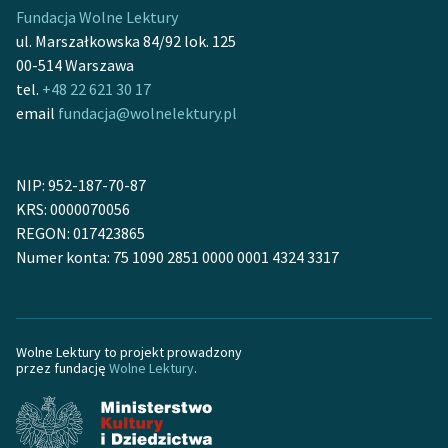
Fundacja Wolne Lektury
feministycznej
ul. Marszałkowska 84/92 lok. 125
Ręce pełne poezji
00-514 Warszawa
tel.
+48 22 621 30 17
Kolekcje edukacyjne
email
fundacja@wolnelektury.pl
twórców przechodzących
do domeny publicznej,
lektur szkolnych oraz
NIP: 952-187-70-87
Starego Testamentu
KRS: 0000070056
REGON: 017423865
Odkurzamy bohaterów
Numer konta: 75 1090 2851 0000 0001 4324 3317
Szkoła Poezji Wolnych
Lektur
O nas
Wolne Lektury to projekt prowadzony
przez fundację
Wolne Lektury
.
Kontakt
O projekcie