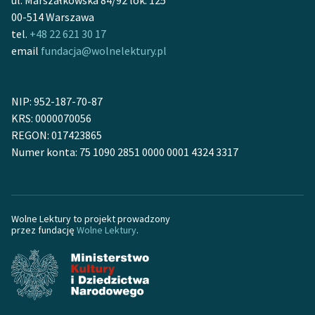
ul. Marszałkowska 84/92 lok. 125
00-514 Warszawa
Zasady wykorzystania
tel.
+48 22 621 30 17
Wolnych Lektur
email
fundacja@wolnelektury.pl
Logotypy
NIP: 952-187-70-87
Materiały promocyjne
KRS: 0000070056
Polityka prywatności
REGON: 017423865
Numer konta: 75 1090 2851 0000 0001 4324 3317
Regulamin biblioteki
Dane fundacji i
sprawozdania finansowe
Wolne Lektury to projekt prowadzony
przez fundację
Wolne Lektury
.
Regulamin darowizn
Informacja o treściach
wrażliwych
Deklaracja dostępności