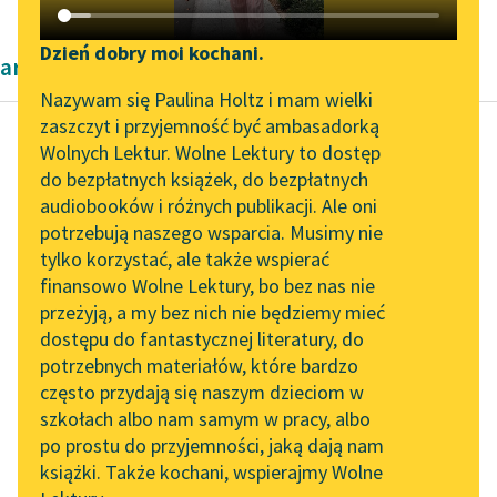
Katalog DAISY
Zgłoś brak utworu
Podkasty o książkach
Dzień dobry moi kochani.
artykuły naukowe Cecylii Walewskiej
Aktualności
Narzędzia
Nazywam się Paulina Holtz i mam wielki
zaszczyt i przyjemność być ambasadorką
„Prokurator Alicja Horn”
Mapa Wolnych Lektur
Wolnych Lektur. Wolne Lektury to dostęp
do słuchania
do bezpłatnych książek, do bezpłatnych
Cecylia Walewska
Leśmianator
audiobooków i różnych publikacji. Ale oni
Kobieta polska w
Byliśmy częścią AI Impact
potrzebują naszego wsparcia. Musimy nie
Przewodnik dla piszących i
nauce
Lab
tylko korzystać, ale także wspierać
czytających
finansowo Wolne Lektury, bo bez nas nie
Zapraszamy na spotkanie
Największą
przeżyją, a my bez nich nie będziemy mieć
online z tłumaczkami
samoofiarność
dostępu do fantastycznej literatury, do
literatury skandynawskiej
API
wszakże wykazywały
potrzebnych materiałów, które bardzo
zawsze i wykazują u
Spotkanie z Katarzyną
OAI-PMH
często przydają się naszym dzieciom w
Tunkiel w Oslo
nas kobiety-lekarki.
szkołach albo nam samym w pracy, albo
Widget Wolnych Lektur
Wszystkie bez wyjątku
po prostu do przyjemności, jaką dają nam
102. lata temu zmarł
książki. Także kochani, wspierajmy Wolne
poświęcały naukową...
Przypisy
Joseph Conrad