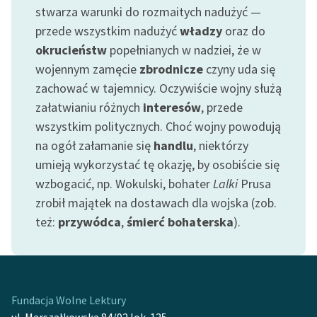
Ręce pełne poezji
stwarza warunki do rozmaitych nadużyć —
przede wszystkim nadużyć
władzy
oraz do
Kolekcje edukacyjne
okrucieństw
popełnianych w nadziei, że w
twórców przechodzących
wojennym zamęcie
zbrodnicze
czyny uda się
do domeny publicznej,
lektur szkolnych oraz
zachować w tajemnicy. Oczywiście wojny służą
Starego Testamentu
załatwianiu różnych
interesów
, przede
wszystkim politycznych. Choć wojny powodują
Odkurzamy bohaterów
na ogół załamanie się
handlu
, niektórzy
Szkoła Poezji Wolnych
umieją wykorzystać tę okazję, by osobiście się
Lektur
wzbogacić, np. Wokulski, bohater
Lalki
Prusa
zrobił majątek na dostawach dla wojska (zob.
O nas
też:
przywódca
,
śmierć bohaterska
).
Kontakt
O projekcie
Zespół
Fundacja Wolne Lektury