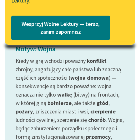
Lektury.
Katalog
Czytaj więcej
Blog
Katalog w formacie PDF
Wesprzyj Wolne Lektury — teraz,
Lektury szkolne i klasyka
zanim zapomnisz
literatury do słuchania dla
uczennic i uczniów z
Motyw: Wojna
niepełnosprawnościami
Kiedy w grę wchodzi poważny
konflikt
E-kolekcja lektur
zbrojny, angażujący całe państwa lub znaczną
szkolnych i literatury do
część ich społeczności (
wojna domowa
) —
słuchania dla uczennic i
konsekwencje są bardzo poważne: wojna
uczniów z
oznacza nie tylko
walkę
(bitwy) na frontach,
niepełnosprawnościami
w której giną
żołnierze
, ale także
głód
,
Feministyczne inspiracje.
pożary
, zniszczenia miast i wsi,
cierpienie
Popularyzacja
ludności cywilnej, szerzenie się
chorób
. Wojna,
skandynawskiej literatury
będąc zaburzeniem porządku społecznego i
feministycznej
formą zinstytucjonalizowanej
przemocy
,