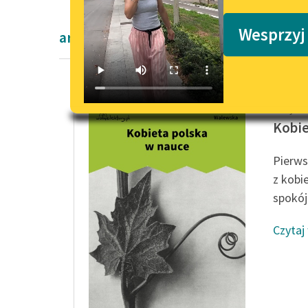
Podkasty o książkach
Wesprzyj
artykuły naukowe
Cecylia
Kobie
Pierws
z kobie
spokój.
Czytaj