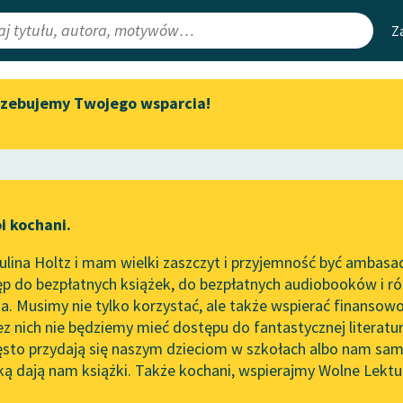
Z
rzebujemy Twojego wsparcia!
Aktualności
Narzędzia
e Lektury
Zapraszamy na spotkanie
Mapa Wolnych 
online z tłumaczkami
irmami
Leśmianator
literatury skandynawskiej
ewsletter
Przewodnik dla
Spotkanie z Katarzyną Tunkiel
i kochani.
czytających
w Oslo
lina Holtz i mam wielki zaszczyt i przyjemność być ambasa
Wolne Lektury na 32.
p do bezpłatnych książek, do bezpłatnych audiobooków i różn
Pol’and’Rock Festivalu
API
. Musimy nie tylko korzystać, ale także wspierać finansowo
ce redakcyjne
„Kochanek Lady Chatterley”
OAI-PMH
ez nich nie będziemy mieć dostępu do fantastycznej literatu
do słuchania na Wolnych
ęsto przydają się naszym dzieciom w szkołach albo nam sam
Lekturach
Widget Wolnyc
ką dają nam książki. Także kochani, wspierajmy Wolne Lektu
oru
Artykuł naukowy
✖
Nowy audiobook – „Marzenie
Przypisy
o Oriencie” Sophie Elkan