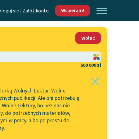
Wspieram!
aloguj się
/
Załóż konto
O nas
Wpłać
Lektur
Kontakt
O projekcie
600 000 zł
 piszących i
Zespół
dorką Wolnych Lektur. Wolne
Zasady wykorzystania
ych publikacji. Ale oni potrzebują
Wolnych Lektur
 Wolne Lektury, bo bez nas nie
Logotypy
ry, do potrzebnych materiałów,
ym w pracy, albo po prostu do
h Lektur
Materiały promocyjne
ry.
Polityka prywatności