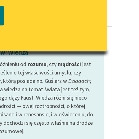
Regulamin biblioteki
macie PDF
Dane fundacji i sprawozdania
finansowe
Regulamin darowizn
Informacja o treściach
w: Wiedza
wrażliwych
óżnieniu od
rozumu
Deklaracja dostępności
, czy
mądrości
jest
eślenie tej właściwości umysłu, czy
y
, którą posiada np. Guślarz w
Dziadach
;
na wiedza na temat świata jest też tym,
ego dąży Faust. Wiedza różni się nieco
drości — owej roztropności, o której
pisano i w renesansie, i w oświeceniu; do
y dochodzi się często właśnie na drodze
ozumowej.