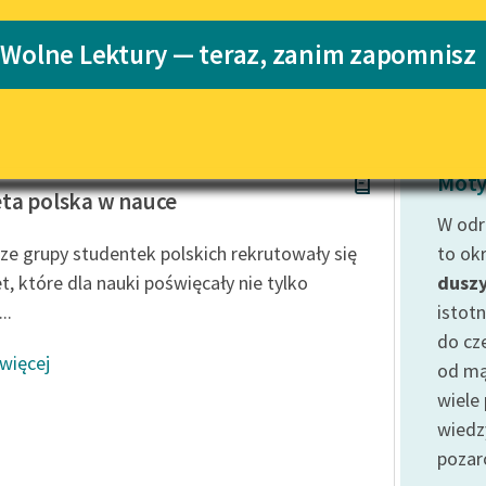
Katalog
Blog
 Wolne Lektury — teraz, zanim zapomnisz
Katalog w for
Lektury szkolne i klasyka
literatury do słuchania dla
uczennic i uczniów z
 Walewska
niepełnosprawnościami
Moty
ta polska w nauce
E-kolekcja lektur szkolnych i
W odr
literatury do słuchania dla
ze grupy studentek polskich rekrutowały się
to okr
uczennic i uczniów z
t, które dla nauki poświęcały nie tylko
dusz
niepełnosprawnościami
..
istot
Feministyczne inspiracje.
do cz
Popularyzacja skandynawskiej
 więcej
literatury feministycznej
od mą
wiele 
Ręce pełne poezji
wiedz
Kolekcje edukacyjne twórców
pozar
przechodzących do domeny