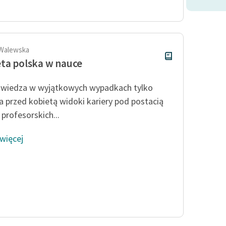
publicznej, lektur szkolnych
oraz Starego Testamentu
Odkurzamy bohaterów
Szkoła Poezji Wolnych Lektur
 Walewska
ta polska w nauce
 wiedza w wyjątkowych wypadkach tylko
a przed kobietą widoki kariery pod postacią
 profesorskich...
 więcej