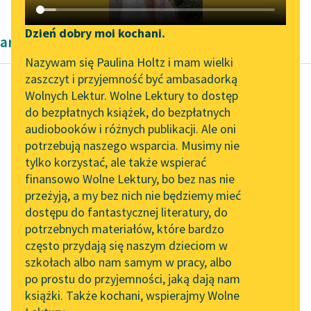
Katalog DAISY
Zgłoś brak utworu
Podkasty o książkach
Dzień dobry moi kochani.
artykuły naukowe Cecylii Walewskiej
Aktualności
Narzędzia
Nazywam się Paulina Holtz i mam wielki
zaszczyt i przyjemność być ambasadorką
„Prokurator Alicja Horn”
Mapa Wolnych Lektur
Wolnych Lektur. Wolne Lektury to dostęp
do słuchania
do bezpłatnych książek, do bezpłatnych
Cecylia Walewska
Leśmianator
audiobooków i różnych publikacji. Ale oni
Kobieta polska w
Byliśmy częścią AI Impact
potrzebują naszego wsparcia. Musimy nie
Przewodnik dla piszących i
nauce
Lab
tylko korzystać, ale także wspierać
czytających
finansowo Wolne Lektury, bo bez nas nie
Zapraszamy na spotkanie
W zakresie prawa nie
przeżyją, a my bez nich nie będziemy mieć
online z tłumaczkami
znalazła się dotąd
dostępu do fantastycznej literatury, do
literatury skandynawskiej
API
uczona teoretyczka
potrzebnych materiałów, które bardzo
polska. Pierwszą
Spotkanie z Katarzyną
OAI-PMH
często przydają się naszym dzieciom w
Tunkiel w Oslo
prawniczką była p.
szkołach albo nam samym w pracy, albo
Widget Wolnych Lektur
Janina...
po prostu do przyjemności, jaką dają nam
102. lata temu zmarł
książki. Także kochani, wspierajmy Wolne
Przypisy
Joseph Conrad
Czytaj więcej