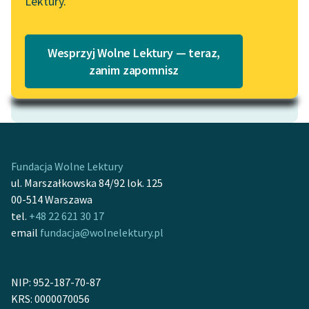
Lektury.
Katalog
Blog
Katalog w formacie PDF
Wesprzyj Wolne Lektury — teraz,
Lektury szkolne i klasyka
zanim zapomnisz
literatury do słuchania dla
Motyw: Prawo
uczennic i uczniów z
niepełnosprawnościami
E-kolekcja lektur
szkolnych i literatury do
Fundacja Wolne Lektury
słuchania dla uczennic i
ul. Marszałkowska 84/92 lok. 125
uczniów z
00-514 Warszawa
niepełnosprawnościami
tel.
+48 22 621 30 17
email
fundacja@wolnelektury.pl
Feministyczne inspiracje.
Popularyzacja
skandynawskiej literatury
NIP: 952-187-70-87
feministycznej
KRS: 0000070056