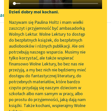
Katalog DAISY
Zgłoś brak utworu
Podkasty o książkach
Dzień dobry moi kochani.
artykuły naukowe
Aktualności
Narzędzia
Nazywam się Paulina Holtz i mam wielki
zaszczyt i przyjemność być ambasadorką
Zapraszamy na spotkanie
Mapa Wolnych Lektur
Wolnych Lektur. Wolne Lektury to dostęp
online z tłumaczkami
do bezpłatnych książek, do bezpłatnych
Cecylia Walewska
Leśmianator
literatury skandynawskiej
audiobooków i różnych publikacji. Ale oni
Kobieta polska w
potrzebują naszego wsparcia. Musimy nie
Przewodnik dla piszących i
nauce
Spotkanie z Katarzyną
tylko korzystać, ale także wspierać
czytających
Tunkiel w Oslo
finansowo Wolne Lektury, bo bez nas nie
Pierwotnym
przeżyją, a my bez nich nie będziemy mieć
Wolne Lektury na 32.
założeniem ruchu
dostępu do fantastycznej literatury, do
Pol’and’Rock Festivalu
API
kobiecego było
potrzebnych materiałów, które bardzo
dążenie do zupełnego
„Kochanek Lady
OAI-PMH
często przydają się naszym dzieciom w
Chatterley” do słuchania
zrównania
szkołach albo nam samym w pracy, albo
Widget Wolnych Lektur
na Wolnych Lekturach
pierwiastków
po prostu do przyjemności, jaką dają nam
książki. Także kochani, wspierajmy Wolne
umysłowości żeńskich
Przypisy
Nowy audiobook –