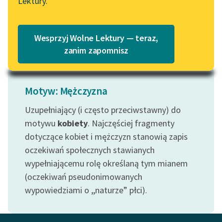
Lektury.
z męskim i...
„Marzenie o Oriencie”
Katalog
Sophie Elkan
Czytaj więcej
Katalog w formacie PDF
Blog
Wesprzyj Wolne Lektury — teraz,
zanim zapomnisz
Lektury szkolne i klasyka
literatury do słuchania dla
Motyw: Mężczyzna
uczennic i uczniów z
niepełnosprawnościami
Uzupełniający (i często przeciwstawny) do
motywu
kobiety
. Najczęściej fragmenty
E-kolekcja lektur
dotyczące kobiet i mężczyzn stanowią zapis
szkolnych i literatury do
oczekiwań społecznych stawianych
słuchania dla uczennic i
wypełniającemu rolę określaną tym mianem
uczniów z
niepełnosprawnościami
(oczekiwań pseudonimowanych
wypowiedziami o ,,naturze” płci).
Feministyczne inspiracje.
Popularyzacja
skandynawskiej literatury