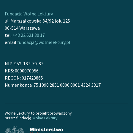
feministycznej
Fundacja Wolne Lektury
Ręce pełne poezji
ul. Marszałkowska 84/92 lok. 125
00-514 Warszawa
Kolekcje edukacyjne
tel.
+48 22 621 30 17
twórców przechodzących
email
fundacja@wolnelektury.pl
do domeny publicznej,
lektur szkolnych oraz
Starego Testamentu
NIP: 952-187-70-87
Odkurzamy bohaterów
KRS: 0000070056
REGON: 017423865
Szkoła Poezji Wolnych
Numer konta: 75 1090 2851 0000 0001 4324 3317
Lektur
O nas
Wolne Lektury to projekt prowadzony
Kontakt
przez fundację
Wolne Lektury
.
O projekcie