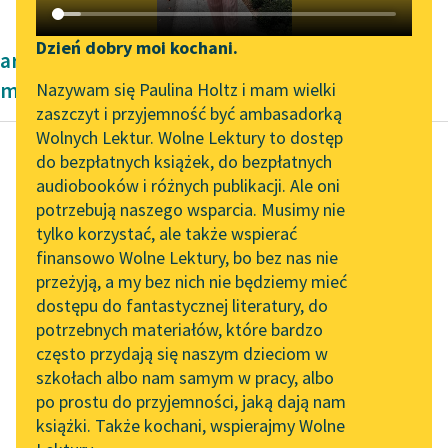
Katalog DAISY
Zgłoś brak utworu
Podkasty o książkach
Dzień dobry moi kochani.
artykuły naukowe Dwudziestolecie
Aktualności
Narzędzia
międzywojenne
Nazywam się Paulina Holtz i mam wielki
zaszczyt i przyjemność być ambasadorką
„Prokurator Alicja Horn”
Mapa Wolnych Lektur
Wolnych Lektur. Wolne Lektury to dostęp
do słuchania
do bezpłatnych książek, do bezpłatnych
Leśmianator
audiobooków i różnych publikacji. Ale oni
Cecylia Walewska
Byliśmy częścią AI Impact
potrzebują naszego wsparcia. Musimy nie
Przewodnik dla piszących i
Kobieta polska w
Lab
tylko korzystać, ale także wspierać
czytających
nauce
finansowo Wolne Lektury, bo bez nas nie
Zapraszamy na spotkanie
przeżyją, a my bez nich nie będziemy mieć
online z tłumaczkami
Pierwsze grupy
dostępu do fantastycznej literatury, do
literatury skandynawskiej
API
studentek polskich
potrzebnych materiałów, które bardzo
Spotkanie z Katarzyną
OAI-PMH
rekrutowały się z
często przydają się naszym dzieciom w
Tunkiel w Oslo
kobiet, które dla nauki
szkołach albo nam samym w pracy, albo
Widget Wolnych Lektur
po prostu do przyjemności, jaką dają nam
poświęcały nie tylko
102. lata temu zmarł
książki. Także kochani, wspierajmy Wolne
Przypisy
spokój...
Joseph Conrad