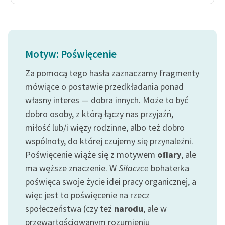
Ręce pełne poezji
Kolekcje edukacyjne
twórców przechodzących
do domeny publicznej,
Motyw: Poświęcenie
lektur szkolnych oraz
Za pomocą tego hasła zaznaczamy fragmenty
Starego Testamentu
mówiące o postawie przedkładania ponad
Odkurzamy bohaterów
własny interes — dobra innych. Może to być
dobro osoby, z którą łączy nas przyjaźń,
Szkoła Poezji Wolnych
Lektur
miłość lub/i więzy rodzinne, albo też dobro
wspólnoty, do której czujemy się przynależni.
O nas
Poświęcenie wiąże się z motywem
ofiary
, ale
ma węższe znaczenie. W
Siłaczce
bohaterka
Kontakt
poświęca swoje życie idei pracy organicznej, a
O projekcie
więc jest to poświęcenie na rzecz
społeczeństwa (czy też
narodu
, ale w
Zespół
przewartościowanym rozumieniu