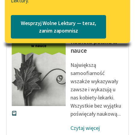
Lektury.
Katalog
Blog
Czytaj więcej
Katalog w formacie PDF
Wesprzyj Wolne Lektury — teraz,
Lektury szkolne i klasyka
zanim zapomnisz
Cecylia Walewska
literatury do słuchania dla
Kobieta polska w
uczennic i uczniów z
nauce
niepełnosprawnościami
E-kolekcja lektur
Największą
szkolnych i literatury do
samoofiarność
słuchania dla uczennic i
wszakże wykazywały
uczniów z
zawsze i wykazują u
niepełnosprawnościami
nas kobiety-lekarki.
Feministyczne inspiracje.
Wszystkie bez wyjątku
Popularyzacja
poświęcały naukową...
skandynawskiej literatury
feministycznej
Czytaj więcej