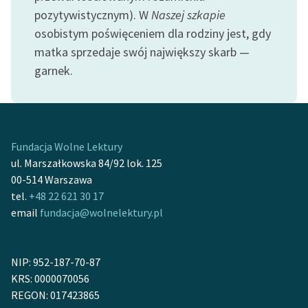
pozytywistycznym). W
Naszej szkapie
Zasady wykorzystania
osobistym poświęceniem dla rodziny jest, gdy
Wolnych Lektur
matka sprzedaje swój największy skarb —
garnek.
Logotypy
Materiały promocyjne
Polityka prywatności
Fundacja Wolne Lektury
Regulamin biblioteki
ul. Marszałkowska 84/92 lok. 125
00-514 Warszawa
Dane fundacji i
tel.
+48 22 621 30 17
sprawozdania finansowe
email
fundacja@wolnelektury.pl
Regulamin darowizn
Informacja o treściach
NIP: 952-187-70-87
wrażliwych
KRS: 0000070056
REGON: 017423865
Deklaracja dostępności