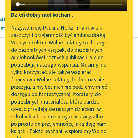
Katalog DAISY
Zgłoś brak utworu
Podkasty o książkach
Dzień dobry moi kochani.
artykuły naukowe Dwudziestolecie
Aktualności
Narzędzia
międzywojenne
Nazywam się Paulina Holtz i mam wielki
zaszczyt i przyjemność być ambasadorką
„Prokurator Alicja Horn”
Mapa Wolnych Lektur
Wolnych Lektur. Wolne Lektury to dostęp
do słuchania
do bezpłatnych książek, do bezpłatnych
Leśmianator
audiobooków i różnych publikacji. Ale oni
Cecylia Walewska
Byliśmy częścią AI Impact
potrzebują naszego wsparcia. Musimy nie
Przewodnik dla piszących i
Kobieta polska w
Lab
tylko korzystać, ale także wspierać
czytających
nauce
finansowo Wolne Lektury, bo bez nas nie
Zapraszamy na spotkanie
przeżyją, a my bez nich nie będziemy mieć
online z tłumaczkami
Największą
dostępu do fantastycznej literatury, do
literatury skandynawskiej
API
samoofiarność
potrzebnych materiałów, które bardzo
Spotkanie z Katarzyną
OAI-PMH
wszakże wykazywały
często przydają się naszym dzieciom w
Tunkiel w Oslo
zawsze i wykazują u
szkołach albo nam samym w pracy, albo
Widget Wolnych Lektur
po prostu do przyjemności, jaką dają nam
nas kobiety-lekarki.
102. lata temu zmarł
książki. Także kochani, wspierajmy Wolne
Przypisy
Wszystkie bez wyjątku
Joseph Conrad