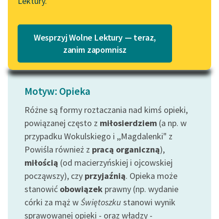
Lektury.
poświęcały naukową...
Katalog
Blog
Czytaj więcej
Katalog w formacie PDF
Wesprzyj Wolne Lektury — teraz,
Lektury szkolne i klasyka
zanim zapomnisz
literatury do słuchania dla
uczennic i uczniów z
niepełnosprawnościami
Motyw: Opieka
E-kolekcja lektur
Różne są formy roztaczania nad kimś opieki,
szkolnych i literatury do
powiązanej często z
miłosierdziem
(a np. w
słuchania dla uczennic i
przypadku Wokulskiego i ,,Magdalenki" z
uczniów z
Powiśla również z
pracą organiczną
),
niepełnosprawnościami
miłością
(od macierzyńskiej i ojcowskiej
Feministyczne inspiracje.
począwszy), czy
przyjaźnią
. Opieka może
Popularyzacja
stanowić
obowiązek
prawny (np. wydanie
skandynawskiej literatury
córki za mąż w
Świętoszku
stanowi wynik
feministycznej
sprawowanej opieki - oraz władzy -