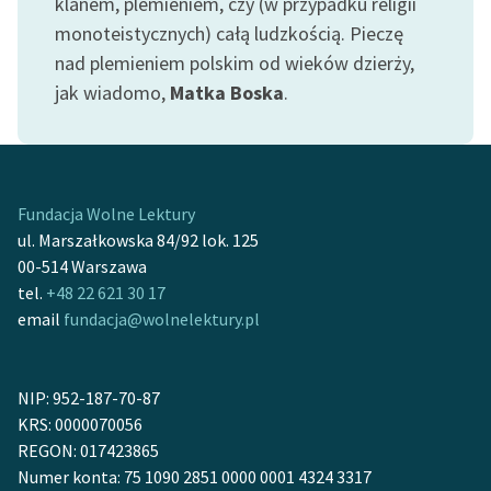
klanem, plemieniem, czy (w przypadku religii
monoteistycznych) całą ludzkością. Pieczę
Zasady wykorzystania
nad plemieniem polskim od wieków dzierży,
Wolnych Lektur
jak wiadomo,
Matka Boska
.
Logotypy
Materiały promocyjne
Polityka prywatności
Fundacja Wolne Lektury
ul. Marszałkowska 84/92 lok. 125
Regulamin biblioteki
00-514 Warszawa
Dane fundacji i
tel.
+48 22 621 30 17
sprawozdania finansowe
email
fundacja@wolnelektury.pl
Regulamin darowizn
NIP: 952-187-70-87
Informacja o treściach
KRS: 0000070056
wrażliwych
REGON: 017423865
Deklaracja dostępności
Numer konta: 75 1090 2851 0000 0001 4324 3317