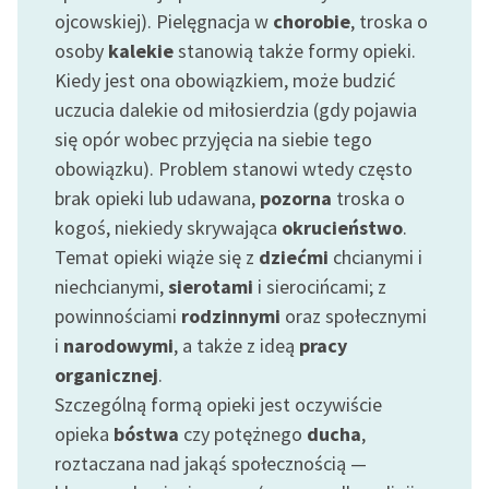
Ręce pełne poezji
ojcowskiej). Pielęgnacja w
chorobie
, troska o
osoby
kalekie
stanowią także formy opieki.
Kolekcje edukacyjne
Kiedy jest ona obowiązkiem, może budzić
twórców przechodzących
do domeny publicznej,
uczucia dalekie od miłosierdzia (gdy pojawia
lektur szkolnych oraz
się opór wobec przyjęcia na siebie tego
Starego Testamentu
obowiązku). Problem stanowi wtedy często
brak opieki lub udawana,
pozorna
troska o
Odkurzamy bohaterów
kogoś, niekiedy skrywająca
okrucieństwo
.
Szkoła Poezji Wolnych
Temat opieki wiąże się z
dziećmi
chcianymi i
Lektur
niechcianymi,
sierotami
i sierocińcami; z
powinnościami
rodzinnymi
oraz społecznymi
O nas
i
narodowymi
, a także z ideą
pracy
Kontakt
organicznej
.
Szczególną formą opieki jest oczywiście
O projekcie
opieka
bóstwa
czy potężnego
ducha
,
Zespół
roztaczana nad jakąś społecznością —