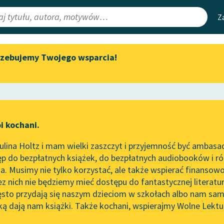
Z
rzebujemy Twojego wsparcia!
Aktualności
Narzędzia
e Lektury
Spotkanie z Katarzyną Tunkiel
Mapa Wolnych 
w Oslo
irmami
Leśmianator
Wolne Lektury na 32.
ewsletter
Przewodnik dla
Pol’and’Rock Festivalu
i kochani.
czytających
je
„Kochanek Lady Chatterley”
lina Holtz i mam wielki zaszczyt i przyjemność być ambasa
do słuchania na Wolnych
p do bezpłatnych książek, do bezpłatnych audiobooków i różn
Lekturach
API
. Musimy nie tylko korzystać, ale także wspierać finansowo
ce redakcyjne
Nowy audiobook – „Marzenie
OAI-PMH
ez nich nie będziemy mieć dostępu do fantastycznej literatu
o Oriencie” Sophie Elkan
ęsto przydają się naszym dzieciom w szkołach albo nam sam
Widget Wolnyc
Kolekcja Nadwyraz.com x
ką dają nam książki. Także kochani, wspierajmy Wolne Lektu
oru
iestolecie międzywojenne
✖
Wolne Lektury – idealna na
Przypisy
lato