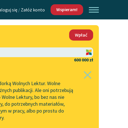
Wspieram!
aloguj się
/
Załóż konto
O nas
Wpłać
Lektur
Kontakt
O projekcie
600 000 zł
 piszących i
Zespół
dorką Wolnych Lektur. Wolne
Zasady wykorzystania
ych publikacji. Ale oni potrzebują
Wolnych Lektur
 Wolne Lektury, bo bez nas nie
Logotypy
ry, do potrzebnych materiałów,
ym w pracy, albo po prostu do
h Lektur
Materiały promocyjne
ry.
Polityka prywatności