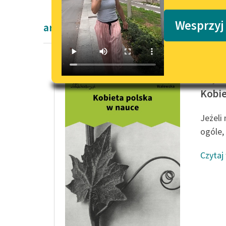
Podkasty o książkach
Wesprzyj
artykuły naukowe Dwudziestolecie mi
Cecylia
Kobie
Jeżeli
ogóle,
Czytaj