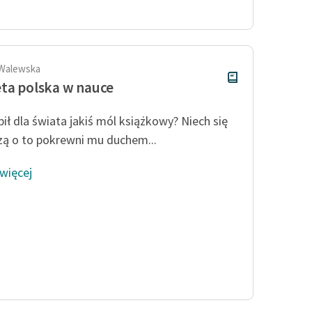
publicznej, lektur szkolnych
oraz Starego Testamentu
Odkurzamy bohaterów
Szkoła Poezji Wolnych Lektur
 Walewska
ta polska w nauce
bił dla świata jakiś mól książkowy? Niech się
zą o to pokrewni mu duchem...
 więcej