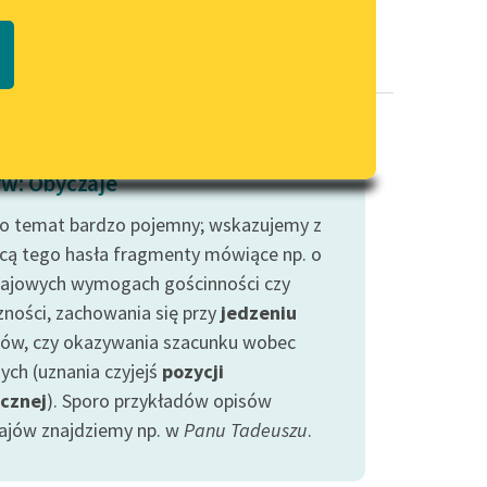
Regulamin biblioteki
macie PDF
Dane fundacji i sprawozdania
finansowe
Regulamin darowizn
Informacja o treściach
w: Obyczaje
wrażliwych
to temat bardzo pojemny; wskazujemy z
Deklaracja dostępności
ą tego hasła fragmenty mówiące np. o
ajowych wymogach gościnności czy
zności, zachowania się przy
jedzeniu
ków, czy okazywania szacunku wobec
ych (uznania czyjejś
pozycji
cznej
). Sporo przykładów opisów
ajów znajdziemy np. w
Panu Tadeuszu
.