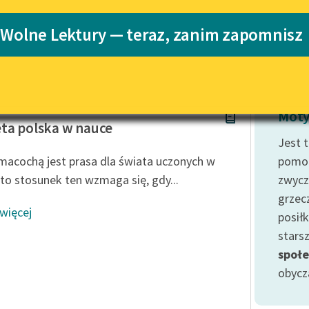
Katalog
Blog
 Wolne Lektury — teraz, zanim zapomnisz
ędzywojenne
Katalog w for
Lektury szkolne i klasyka
literatury do słuchania dla
uczennic i uczniów z
 Walewska
niepełnosprawnościami
Moty
ta polska w nauce
E-kolekcja lektur szkolnych i
Jest 
literatury do słuchania dla
 macochą jest prasa dla świata uczonych w
pomoc
uczennic i uczniów z
 to stosunek ten wzmaga się, gdy...
zwycz
niepełnosprawnościami
grzec
Feministyczne inspiracje.
 więcej
posił
Popularyzacja skandynawskiej
literatury feministycznej
starsz
społe
Ręce pełne poezji
obycz
Kolekcje edukacyjne twórców
przechodzących do domeny