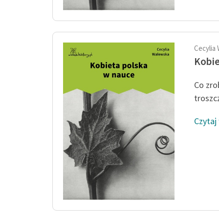
Cecylia
Kobie
Co zro
troszc
Czytaj