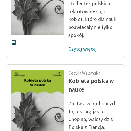
studentek polskich
rekrutowały się z
Zasady wykorzystania
kobiet, które dla nauki
Wolnych Lektur
poświęcały nie tylko
Logotypy
spokój...
Materiały promocyjne
Czytaj więcej
Polityka prywatności
Regulamin biblioteki
Cecylia Walewska
Dane fundacji i
Kobieta polska w
sprawozdania finansowe
nauce
Regulamin darowizn
Została wśród obcych
Informacja o treściach
ta, o którą jak o
wrażliwych
Chopina, walczy dziś
Polska z Francją.
Deklaracja dostępności