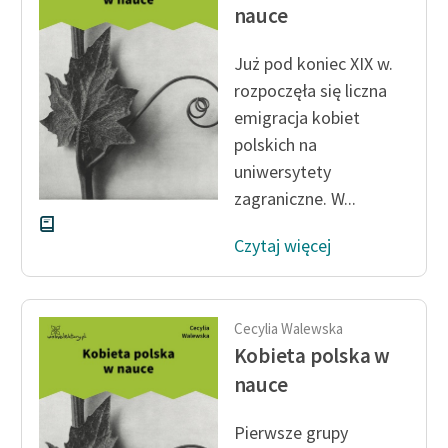
Ręce pełne poezji
nauce
Kolekcje edukacyjne
Już pod koniec XIX w.
twórców przechodzących
rozpoczęła się liczna
do domeny publicznej,
emigracja kobiet
lektur szkolnych oraz
polskich na
Starego Testamentu
uniwersytety
Odkurzamy bohaterów
zagraniczne. W...
Szkoła Poezji Wolnych
Czytaj więcej
Lektur
O nas
Cecylia Walewska
Kontakt
Kobieta polska w
O projekcie
nauce
Zespół
Pierwsze grupy