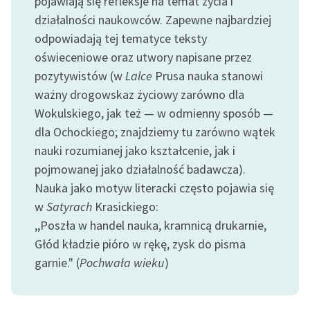
pojawiają się refleksje na temat życia i
działalności naukowców. Zapewne najbardziej
odpowiadają tej tematyce teksty
oświeceniowe oraz utwory napisane przez
pozytywistów (w
Lalce
Prusa nauka stanowi
ważny drogowskaz życiowy zarówno dla
Wokulskiego, jak też — w odmienny sposób —
dla Ochockiego; znajdziemy tu zarówno wątek
nauki rozumianej jako kształcenie, jak i
pojmowanej jako działalność badawcza).
Nauka jako motyw literacki często pojawia się
w
Satyrach
Krasickiego:
,,Poszła w handel nauka, kramnicą drukarnie,
Głód kładzie pióro w rękę, zysk do pisma
garnie." (
Pochwała wieku
)