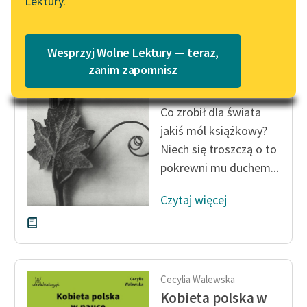
Lektury.
Katalog
Blog
Katalog w formacie PDF
Cecylia Walewska
Wesprzyj Wolne Lektury — teraz,
Kobieta polska w
Lektury szkolne i klasyka
zanim zapomnisz
nauce
literatury do słuchania dla
uczennic i uczniów z
Co zrobił dla świata
niepełnosprawnościami
jakiś mól książkowy?
E-kolekcja lektur
Niech się troszczą o to
szkolnych i literatury do
pokrewni mu duchem...
słuchania dla uczennic i
uczniów z
Czytaj więcej
niepełnosprawnościami
Feministyczne inspiracje.
Popularyzacja
skandynawskiej literatury
Cecylia Walewska
feministycznej
Kobieta polska w