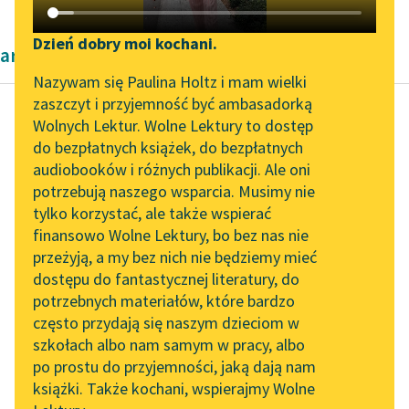
Katalog DAISY
Zgłoś brak utworu
Podkasty o książkach
Dzień dobry moi kochani.
artykuły naukowe Cecylii Walewskiej
Aktualności
Narzędzia
Nazywam się Paulina Holtz i mam wielki
zaszczyt i przyjemność być ambasadorką
„Prokurator Alicja Horn”
Mapa Wolnych Lektur
Wolnych Lektur. Wolne Lektury to dostęp
do słuchania
do bezpłatnych książek, do bezpłatnych
Cecylia Walewska
Leśmianator
audiobooków i różnych publikacji. Ale oni
Kobieta polska w
Byliśmy częścią AI Impact
potrzebują naszego wsparcia. Musimy nie
Przewodnik dla piszących i
nauce
Lab
tylko korzystać, ale także wspierać
czytających
finansowo Wolne Lektury, bo bez nas nie
Zapraszamy na spotkanie
Jeżeli macochą jest
przeżyją, a my bez nich nie będziemy mieć
online z tłumaczkami
prasa dla świata
dostępu do fantastycznej literatury, do
literatury skandynawskiej
API
uczonych w ogóle, to
potrzebnych materiałów, które bardzo
stosunek ten wzmaga
Spotkanie z Katarzyną
OAI-PMH
często przydają się naszym dzieciom w
Tunkiel w Oslo
się, gdy...
szkołach albo nam samym w pracy, albo
Widget Wolnych Lektur
po prostu do przyjemności, jaką dają nam
102. lata temu zmarł
Czytaj więcej
książki. Także kochani, wspierajmy Wolne
Przypisy
Joseph Conrad