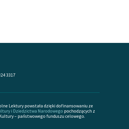
324 3317
olne Lektury powstała dzięki dofinansowaniu ze
ltury i Dziedzictwa Narodowego
pochodzących z
Kultury – państwowego funduszu celowego.