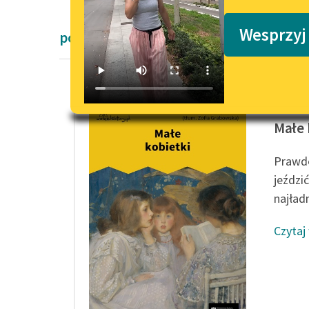
Podkasty o książkach
Wesprzyj
powieści Pozytywizm Louisa May Alcot
Louisa 
Małe 
Prawdę
jeździ
najładn
Czytaj