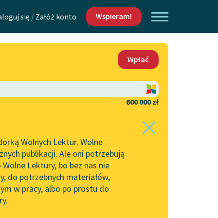
Wspieram!
aloguj się
/
Załóż konto
O nas
Wpłać
Lektur
Kontakt
O projekcie
600 000 zł
 piszących i
Zespół
dorką Wolnych Lektur. Wolne
Zasady wykorzystania
ych publikacji. Ale oni potrzebują
Wolnych Lektur
 Wolne Lektury, bo bez nas nie
Logotypy
ry, do potrzebnych materiałów,
ym w pracy, albo po prostu do
h Lektur
Materiały promocyjne
ry.
Polityka prywatności