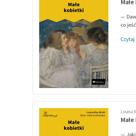
Małe 
— Dawn
co jeść
Czytaj
Louisa 
Małe 
— Jaki