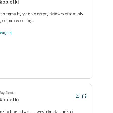
kobietki
o temu były sobie cztery dziewczęta: miały
, co pić i w co się...
 więcej
May Alcott
kobietki
eż tu bogactwo! — westchnęła Ludka i