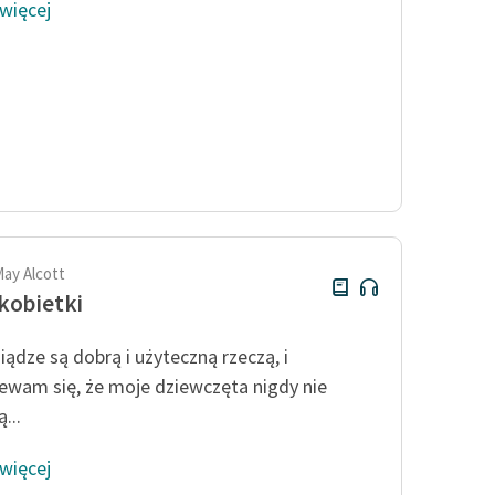
 więcej
May Alcott
kobietki
iądze są dobrą i użyteczną rzeczą, i
ewam się, że moje dziewczęta nigdy nie
...
 więcej