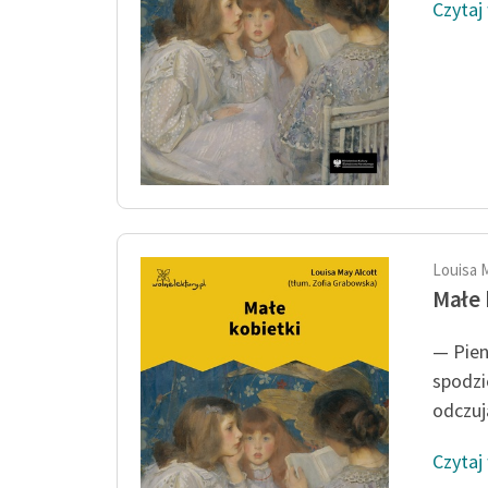
Czytaj
Louisa 
Małe 
— Pien
spodzi
odczują
Czytaj