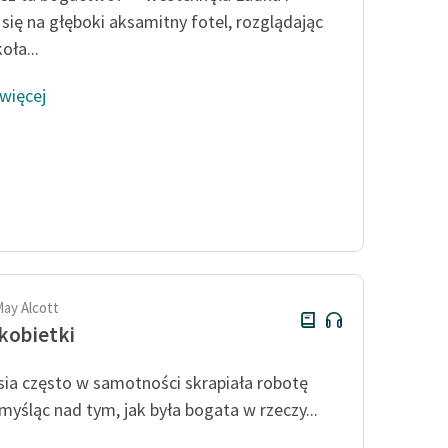
a się na głęboki aksamitny fotel, rozglądając
oła...
 więcej
May Alcott
kobietki
ia często w samotności skrapiała robotę
 myśląc nad tym, jak była bogata w rzeczy...