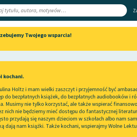
Z
rzebujemy Twojego wsparcia!
Aktualności
Narzędzia
e Lektury
„Prokurator Alicja Horn” do
Mapa Wolnych 
słuchania
irmami
Leśmianator
Byliśmy częścią AI Impact Lab
ewsletter
Przewodnik dla
i kochani.
Zapraszamy na spotkanie
czytających
two
online z tłumaczkami
lina Holtz i mam wielki zaszczyt i przyjemność być ambasa
literatury skandynawskiej
p do bezpłatnych książek, do bezpłatnych audiobooków i różn
API
Spotkanie z Katarzyną Tunkiel
. Musimy nie tylko korzystać, ale także wspierać finansowo
ce redakcyjne
w Oslo
OAI-PMH
ez nich nie będziemy mieć dostępu do fantastycznej literatu
ęsto przydają się naszym dzieciom w szkołach albo nam sam
102. lata temu zmarł Joseph
Widget Wolnyc
Conrad
ką dają nam książki. Także kochani, wspierajmy Wolne Lektu
oru
a May Alcott
✖
Powieść
✖
Przypisy
Blog