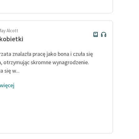
Odkurzamy bohaterów
Szkoła Poezji Wolnych Lektur
May Alcott
kobietki
zata znalazła pracę jako bona i czuła się
, otrzymując skromne wynagrodzenie.
 się w...
 więcej