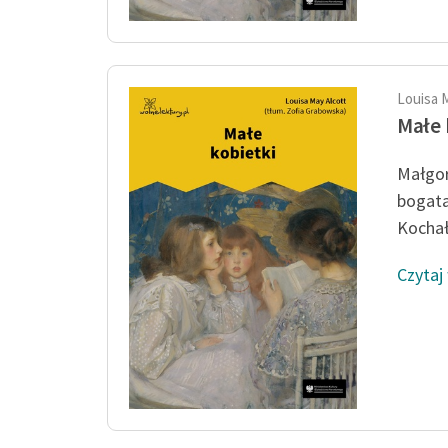
Louisa 
Małe 
Małgor
bogata
Kochała
Czytaj