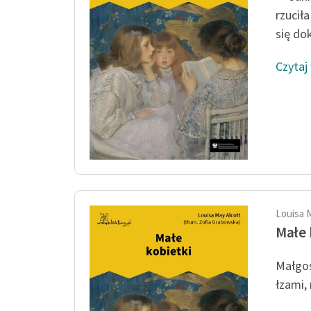
rzucił
się dok
Czytaj
Louisa 
Małe 
Małgos
łzami,