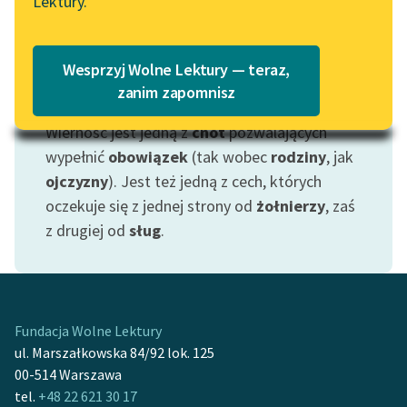
Lektury.
Katalog
Blog
Katalog w formacie PDF
Wesprzyj Wolne Lektury — teraz,
Lektury szkolne i klasyka
zanim zapomnisz
Motyw: Wierność
literatury do słuchania dla
Wierność jest jedną z
cnót
pozwalających
uczennic i uczniów z
niepełnosprawnościami
wypełnić
obowiązek
(tak wobec
rodziny
, jak
ojczyzny
). Jest też jedną z cech, których
E-kolekcja lektur
oczekuje się z jednej strony od
żołnierzy
, zaś
szkolnych i literatury do
z drugiej od
sług
.
słuchania dla uczennic i
uczniów z
niepełnosprawnościami
Feministyczne inspiracje.
Fundacja Wolne Lektury
Popularyzacja
ul. Marszałkowska 84/92 lok. 125
skandynawskiej literatury
00-514 Warszawa
feministycznej
tel.
+48 22 621 30 17