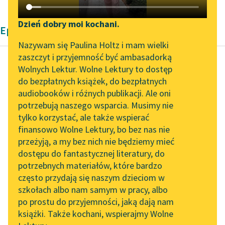
Katalog DAISY
Zgłoś brak utworu
Podkasty o książkach
Dzień dobry moi kochani.
Epika Zygmunta Kaczkowskiego
Aktualności
Narzędzia
Nazywam się Paulina Holtz i mam wielki
zaszczyt i przyjemność być ambasadorką
„Prokurator Alicja Horn”
Mapa Wolnych Lektur
Wolnych Lektur. Wolne Lektury to dostęp
do słuchania
do bezpłatnych książek, do bezpłatnych
Zygmunt Kaczkowski
Leśmianator
audiobooków i różnych publikacji. Ale oni
Murdelio
Byliśmy częścią AI Impact
potrzebują naszego wsparcia. Musimy nie
Przewodnik dla piszących i
Lab
tylko korzystać, ale także wspierać
czytających
Otóż, przyszedłszy do
finansowo Wolne Lektury, bo bez nas nie
Zapraszamy na spotkanie
bramy, najpierw psy
przeżyją, a my bez nich nie będziemy mieć
online z tłumaczkami
mnie macoszyne
dostępu do fantastycznej literatury, do
literatury skandynawskiej
API
opadły; jeden szarpnął
potrzebnych materiałów, które bardzo
za hajdawery i wydarł...
Spotkanie z Katarzyną
OAI-PMH
często przydają się naszym dzieciom w
Tunkiel w Oslo
szkołach albo nam samym w pracy, albo
Widget Wolnych Lektur
Czytaj więcej
po prostu do przyjemności, jaką dają nam
102. lata temu zmarł
książki. Także kochani, wspierajmy Wolne
Przypisy
Joseph Conrad