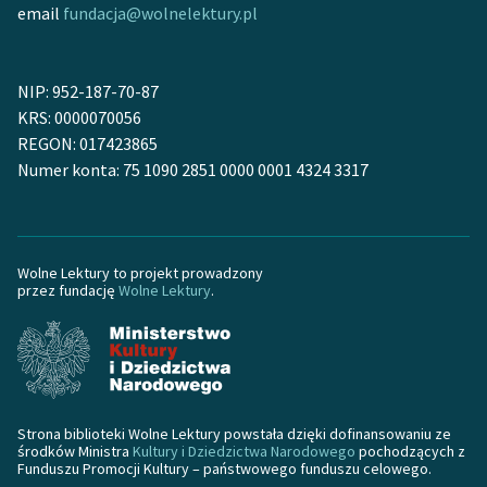
Ręce pełne poezji
email
fundacja@wolnelektury.pl
Kolekcje edukacyjne
twórców przechodzących
NIP: 952-187-70-87
do domeny publicznej,
KRS: 0000070056
lektur szkolnych oraz
REGON: 017423865
Starego Testamentu
Numer konta: 75 1090 2851 0000 0001 4324 3317
Odkurzamy bohaterów
Szkoła Poezji Wolnych
Lektur
Wolne Lektury to projekt prowadzony
przez fundację
Wolne Lektury
.
O nas
Kontakt
O projekcie
Strona biblioteki Wolne Lektury powstała dzięki dofinansowaniu ze
Zespół
środków Ministra
Kultury i Dziedzictwa Narodowego
pochodzących z
Funduszu Promocji Kultury – państwowego funduszu celowego.