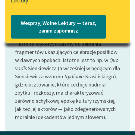
Lektury.
Katalog
Blog
Katalog w formacie PDF
Wesprzyj Wolne Lektury — teraz,
Lektury szkolne i klasyka
zanim zapomnisz
Motyw: Uczta
literatury do słuchania dla
Hasło to wykorzystaliśmy do zebrania
uczennic i uczniów z
niepełnosprawnościami
fragmentów ukazujących celebrację posiłków
w dawnych epokach. Istotne jest to np. w
Quo
E-kolekcja lektur
vadis
Sienkiewicza (a wcześniej w będącym dla
szkolnych i literatury do
Sienkiewicza wzorem
Irydionie
Krasińskiego),
słuchania dla uczennic i
gdzie ucztowanie, które cechuje nadmiar
uczniów z
zbytku i rozkoszy, ma charakteryzować
niepełnosprawnościami
zarówno schyłkową epokę kultury rzymskiej,
Feministyczne inspiracje.
jak też jej aktorów — jako zdegenerowanych
Popularyzacja
moralnie (dekadentów jednym słowem).
skandynawskiej literatury
feministycznej