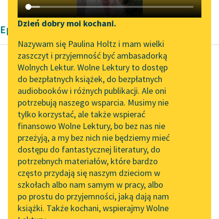
Katalog DAISY
Zgłoś brak utworu
Podkasty o książkach
Dzień dobry moi kochani.
Epika Zygmunta Kaczkowskiego
Aktualności
Narzędzia
Nazywam się Paulina Holtz i mam wielki
zaszczyt i przyjemność być ambasadorką
„Prokurator Alicja Horn”
Mapa Wolnych Lektur
Wolnych Lektur. Wolne Lektury to dostęp
do słuchania
do bezpłatnych książek, do bezpłatnych
Zygmunt Kaczkowski
Leśmianator
audiobooków i różnych publikacji. Ale oni
Murdelio
Byliśmy częścią AI Impact
potrzebują naszego wsparcia. Musimy nie
Przewodnik dla piszących i
Lab
tylko korzystać, ale także wspierać
czytających
Około południa poczęli
finansowo Wolne Lektury, bo bez nas nie
Zapraszamy na spotkanie
się zjeżdżać goście i po
przeżyją, a my bez nich nie będziemy mieć
online z tłumaczkami
staremu ci, co mieli
dostępu do fantastycznej literatury, do
literatury skandynawskiej
API
drogę najdalszą,
potrzebnych materiałów, które bardzo
przyjechali...
Spotkanie z Katarzyną
OAI-PMH
często przydają się naszym dzieciom w
Tunkiel w Oslo
szkołach albo nam samym w pracy, albo
Widget Wolnych Lektur
Czytaj więcej
po prostu do przyjemności, jaką dają nam
102. lata temu zmarł
książki. Także kochani, wspierajmy Wolne
Przypisy
Joseph Conrad