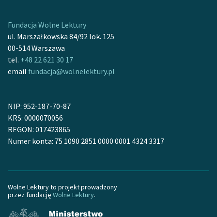
Ręce pełne poezji
Kolekcje edukacyjne
Fundacja Wolne Lektury
twórców przechodzących
ul. Marszałkowska 84/92 lok. 125
do domeny publicznej,
00-514 Warszawa
lektur szkolnych oraz
tel.
+48 22 621 30 17
Starego Testamentu
email
fundacja@wolnelektury.pl
Odkurzamy bohaterów
NIP: 952-187-70-87
Szkoła Poezji Wolnych
KRS: 0000070056
Lektur
REGON: 017423865
O nas
Numer konta: 75 1090 2851 0000 0001 4324 3317
Kontakt
O projekcie
Wolne Lektury to projekt prowadzony
przez fundację
Wolne Lektury
.
Zespół