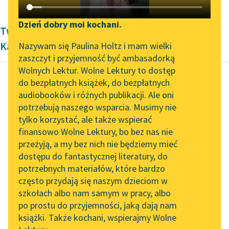
Katalog DAISY
Zgłoś brak utworu
Podkasty o książkach
Dzień dobry moi kochani.
Twórczość Romantyzm Zygmunta
Aktualności
Narzędzia
Kaczkowskiego
Nazywam się Paulina Holtz i mam wielki
zaszczyt i przyjemność być ambasadorką
Spotkanie z Katarzyną
Mapa Wolnych Lektur
Wolnych Lektur. Wolne Lektury to dostęp
Tunkiel w Oslo
do bezpłatnych książek, do bezpłatnych
Leśmianator
audiobooków i różnych publikacji. Ale oni
Zygmunt Kaczkowski
Wolne Lektury na 32.
potrzebują naszego wsparcia. Musimy nie
Przewodnik dla piszących i
Murdelio
Pol’and’Rock Festivalu
tylko korzystać, ale także wspierać
czytających
finansowo Wolne Lektury, bo bez nas nie
„Kochanek Lady
Wojewoda pisze, abym
przeżyją, a my bez nich nie będziemy mieć
Chatterley” do słuchania
przyjeżdżał do Leska
dostępu do fantastycznej literatury, do
na Wolnych Lekturach
API
odebrać sobie tę
potrzebnych materiałów, które bardzo
sumkę, za której
Nowy audiobook –
OAI-PMH
często przydają się naszym dzieciom w
„Marzenie o Oriencie”
procent trzymałem
szkołach albo nam samym w pracy, albo
Widget Wolnych Lektur
Sophie Elkan
Zabrodzie...
po prostu do przyjemności, jaką dają nam
książki. Także kochani, wspierajmy Wolne
Przypisy
Kolekcja Nadwyraz.com x
Czytaj więcej