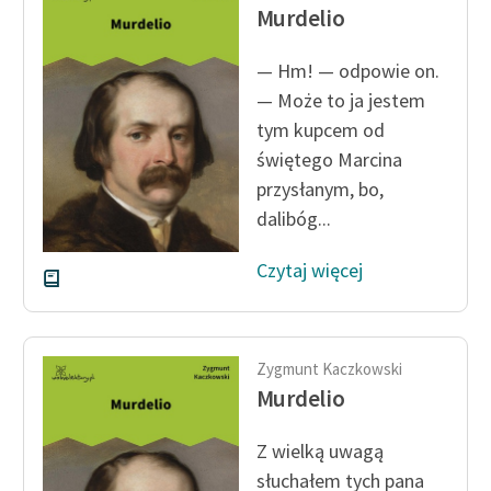
Murdelio
feministycznej
Ręce pełne poezji
— Hm! — odpowie on.
— Może to ja jestem
Kolekcje edukacyjne
tym kupcem od
twórców przechodzących
świętego Marcina
do domeny publicznej,
przysłanym, bo,
lektur szkolnych oraz
Starego Testamentu
dalibóg...
Odkurzamy bohaterów
Czytaj więcej
Szkoła Poezji Wolnych
Lektur
Zygmunt Kaczkowski
O nas
Murdelio
Kontakt
Z wielką uwagą
O projekcie
słuchałem tych pana