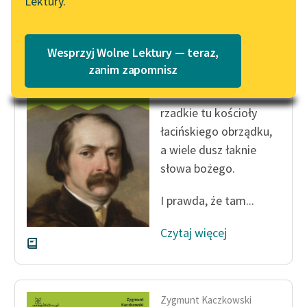
Lektury.
Wolne Lektury – idealna na
Katalog
lato
Katalog w formacie PDF
Blog
Wesprzyj Wolne Lektury — teraz,
Zygmunt Kaczkowski
zanim zapomnisz
Murdelio
Lektury szkolne i klasyka
rzadkie tu kościoły
literatury do słuchania dla
łacińskiego obrządku,
uczennic i uczniów z
a wiele dusz łaknie
niepełnosprawnościami
słowa bożego.
E-kolekcja lektur
szkolnych i literatury do
I prawda, że tam...
słuchania dla uczennic i
uczniów z
Czytaj więcej
niepełnosprawnościami
Feministyczne inspiracje.
Popularyzacja
Zygmunt Kaczkowski
skandynawskiej literatury