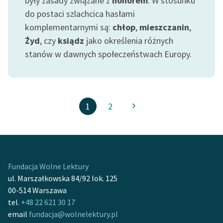
były zasady związane z
honorem
. W stosunku
do postaci szlachcica hasłami
komplementarnymi są:
chłop
,
mieszczanin
,
Żyd
, czy
ksiądz
jako określenia różnych
stanów w dawnych społeczeństwach Europy.
1
2
Fundacja Wolne Lektury
ul. Marszałkowska 84/92 lok. 125
00-514 Warszawa
tel.
+48 22 621 30 17
email
fundacja@wolnelektury.pl