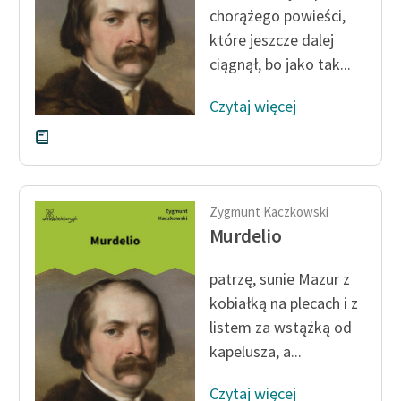
Zespół
chorążego powieści,
które jeszcze dalej
ciągnął, bo jako tak...
Zasady wykorzystania
Wolnych Lektur
Czytaj więcej
Logotypy
Materiały promocyjne
Polityka prywatności
Zygmunt Kaczkowski
Murdelio
Regulamin biblioteki
patrzę, sunie Mazur z
Dane fundacji i
kobiałką na plecach i z
sprawozdania finansowe
listem za wstążką od
Regulamin darowizn
kapelusza, a...
Informacja o treściach
Czytaj więcej
wrażliwych