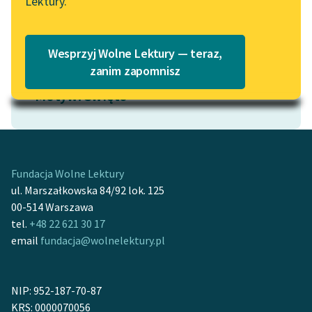
Lektury.
na Wolnych Lekturach
Katalog
Blog
Katalog w formacie PDF
Wesprzyj Wolne Lektury — teraz,
zanim zapomnisz
Lektury szkolne i klasyka
Motyw: Święto
literatury do słuchania dla
uczennic i uczniów z
niepełnosprawnościami
E-kolekcja lektur
Fundacja Wolne Lektury
szkolnych i literatury do
ul. Marszałkowska 84/92 lok. 125
słuchania dla uczennic i
00-514 Warszawa
uczniów z
tel.
+48 22 621 30 17
niepełnosprawnościami
email
fundacja@wolnelektury.pl
Feministyczne inspiracje.
Popularyzacja
NIP: 952-187-70-87
skandynawskiej literatury
KRS: 0000070056
feministycznej