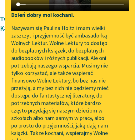
Katalog DAISY
Zgłoś brak utworu
Podkasty o książkach
Dzień dobry moi kochani.
Twórczość Romantyzm Zygmunta
Aktualności
Narzędzia
Kaczkowskiego
Nazywam się Paulina Holtz i mam wielki
zaszczyt i przyjemność być ambasadorką
Byliśmy częścią AI Impact
Mapa Wolnych Lektur
Wolnych Lektur. Wolne Lektury to dostęp
Lab
do bezpłatnych książek, do bezpłatnych
Leśmianator
audiobooków i różnych publikacji. Ale oni
Zygmunt Kaczkowski
Zapraszamy na spotkanie
potrzebują naszego wsparcia. Musimy nie
Przewodnik dla piszących i
Murdelio
online z tłumaczkami
tylko korzystać, ale także wspierać
czytających
literatury skandynawskiej
finansowo Wolne Lektury, bo bez nas nie
Około południa poczęli
przeżyją, a my bez nich nie będziemy mieć
Spotkanie z Katarzyną
się zjeżdżać goście i po
dostępu do fantastycznej literatury, do
Tunkiel w Oslo
API
staremu ci, co mieli
potrzebnych materiałów, które bardzo
drogę najdalszą,
Wolne Lektury na 32.
OAI-PMH
często przydają się naszym dzieciom w
Pol’and’Rock Festivalu
przyjechali...
szkołach albo nam samym w pracy, albo
Widget Wolnych Lektur
po prostu do przyjemności, jaką dają nam
„Kochanek Lady
Czytaj więcej
książki. Także kochani, wspierajmy Wolne
Przypisy
Chatterley” do słuchania