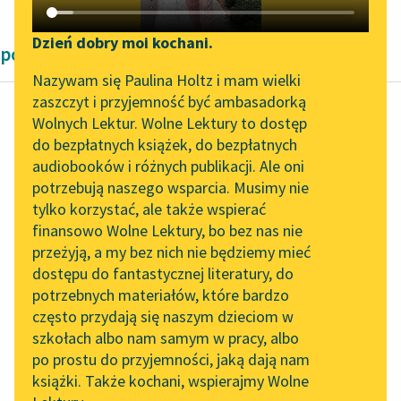
Katalog DAISY
Zgłoś brak utworu
Podkasty o książkach
Dzień dobry moi kochani.
powieści Zygmunta Kaczkowskiego
Aktualności
Narzędzia
Nazywam się Paulina Holtz i mam wielki
zaszczyt i przyjemność być ambasadorką
Zapraszamy na spotkanie
Mapa Wolnych Lektur
Wolnych Lektur. Wolne Lektury to dostęp
online z tłumaczkami
do bezpłatnych książek, do bezpłatnych
Zygmunt Kaczkowski
Leśmianator
literatury skandynawskiej
audiobooków i różnych publikacji. Ale oni
Murdelio
potrzebują naszego wsparcia. Musimy nie
Przewodnik dla piszących i
Spotkanie z Katarzyną
tylko korzystać, ale także wspierać
czytających
Z gości obcych w dzień
Tunkiel w Oslo
finansowo Wolne Lektury, bo bez nas nie
ślubu cale niewiele
przeżyją, a my bez nich nie będziemy mieć
Wolne Lektury na 32.
przyjechało. Kobiety
dostępu do fantastycznej literatury, do
Pol’and’Rock Festivalu
API
ani jednej… tak to
potrzebnych materiałów, które bardzo
silną...
„Kochanek Lady
OAI-PMH
często przydają się naszym dzieciom w
Chatterley” do słuchania
szkołach albo nam samym w pracy, albo
Widget Wolnych Lektur
Czytaj więcej
na Wolnych Lekturach
po prostu do przyjemności, jaką dają nam
książki. Także kochani, wspierajmy Wolne
Przypisy
Nowy audiobook –