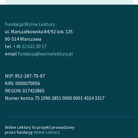
feministycznej
Ręce pełne poezji
Fundacja Wolne Lektury
Kolekcje edukacyjne
ul. Marszałkowska 84/92 lok. 125
twórców przechodzących
00-514 Warszawa
do domeny publicznej,
tel.
+48 22 621 30 17
lektur szkolnych oraz
email
fundacja@wolnelektury.pl
Starego Testamentu
Odkurzamy bohaterów
NIP: 952-187-70-87
KRS: 0000070056
Szkoła Poezji Wolnych
REGON: 017423865
Lektur
Numer konta: 75 1090 2851 0000 0001 4324 3317
O nas
Kontakt
Wolne Lektury to projekt prowadzony
O projekcie
przez fundację
Wolne Lektury
.