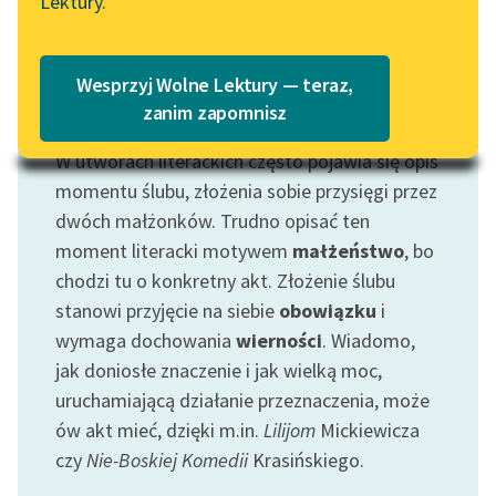
Lektury.
„Marzenie o Oriencie”
Katalog
Sophie Elkan
Katalog w formacie PDF
Blog
Wesprzyj Wolne Lektury — teraz,
zanim zapomnisz
Motyw: Ślub
W utworach literackich często pojawia się opis
Lektury szkolne i klasyka
literatury do słuchania dla
momentu ślubu, złożenia sobie przysięgi przez
uczennic i uczniów z
dwóch małżonków. Trudno opisać ten
niepełnosprawnościami
moment literacki motywem
małżeństwo
, bo
chodzi tu o konkretny akt. Złożenie ślubu
E-kolekcja lektur
stanowi przyjęcie na siebie
obowiązku
i
szkolnych i literatury do
wymaga dochowania
wierności
. Wiadomo,
słuchania dla uczennic i
uczniów z
jak doniosłe znaczenie i jak wielką moc,
niepełnosprawnościami
uruchamiającą działanie przeznaczenia, może
ów akt mieć, dzięki m.in.
Lilijom
Mickiewicza
Feministyczne inspiracje.
czy
Nie-Boskiej Komedii
Krasińskiego.
Popularyzacja
skandynawskiej literatury