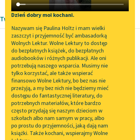
Katalog DAISY
Zgłoś brak utworu
Podkasty o książkach
Dzień dobry moi kochani.
Twórczość Zygmunta Kaczkowskiego
Aktualności
Narzędzia
Nazywam się Paulina Holtz i mam wielki
zaszczyt i przyjemność być ambasadorką
Zapraszamy na spotkanie
Mapa Wolnych Lektur
Wolnych Lektur. Wolne Lektury to dostęp
online z tłumaczkami
do bezpłatnych książek, do bezpłatnych
Zygmunt Kaczkowski
Leśmianator
literatury skandynawskiej
audiobooków i różnych publikacji. Ale oni
Murdelio
potrzebują naszego wsparcia. Musimy nie
Przewodnik dla piszących i
Spotkanie z Katarzyną
tylko korzystać, ale także wspierać
czytających
Owe szaleństwa za
Tunkiel w Oslo
finansowo Wolne Lektury, bo bez nas nie
kobietami, owe
przeżyją, a my bez nich nie będziemy mieć
Wolne Lektury na 32.
wzdychające miłości
dostępu do fantastycznej literatury, do
Pol’and’Rock Festivalu
API
zostaw już Francuzom i
potrzebnych materiałów, które bardzo
Włochom. To ich
„Kochanek Lady
OAI-PMH
często przydają się naszym dzieciom w
rzemiosło...
Chatterley” do słuchania
szkołach albo nam samym w pracy, albo
Widget Wolnych Lektur
na Wolnych Lekturach
po prostu do przyjemności, jaką dają nam
Czytaj więcej
książki. Także kochani, wspierajmy Wolne
Przypisy
Nowy audiobook –