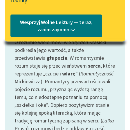
Lektury.
„Marzenie o Oriencie”
Katalog
Sophie Elkan
Katalog w formacie PDF
Blog
Wesprzyj Wolne Lektury — teraz,
zanim zapomnisz
Motyw: Rozum
O rozumie wiele mówi w
Satyrach
Krasicki —
Lektury szkolne i klasyka
literatury do słuchania dla
podkreśla jego wartość, a także
uczennic i uczniów z
przeciwstawia
głupocie
. W romantyzmie
niepełnosprawnościami
rozum staje się przeciwieństwem
serca
, które
reprezentuje „czucie i
wiarę
” (
Romantyczność
E-kolekcja lektur
Mickiewicza). Romantycy przewartościowali
szkolnych i literatury do
pojęcie rozumu, przyznając wyższą rangę
słuchania dla uczennic i
uczniów z
temu, co niedostępne poznaniu za pomocą
niepełnosprawnościami
„szkiełka i oka”. Dopiero pozytywizm stanie
się kolejną epoką literacką, która mając
Feministyczne inspiracje.
tradycję romantyczną zapisaną w sercu (
Lalka
Popularyzacja
Prusa), rozumowi będzie oddawała cześć.
skandynawskiej literatury