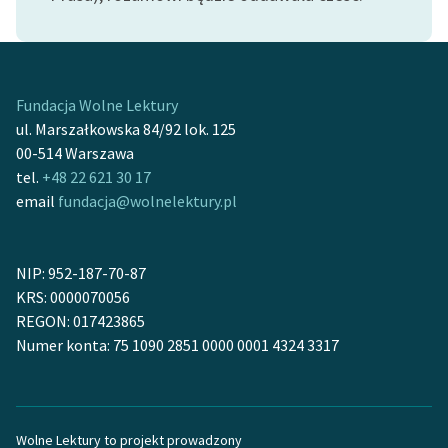
feministycznej
Ręce pełne poezji
Kolekcje edukacyjne
Fundacja Wolne Lektury
twórców przechodzących
ul. Marszałkowska 84/92 lok. 125
do domeny publicznej,
00-514 Warszawa
lektur szkolnych oraz
tel.
+48 22 621 30 17
Starego Testamentu
email
fundacja@wolnelektury.pl
Odkurzamy bohaterów
NIP: 952-187-70-87
Szkoła Poezji Wolnych
KRS: 0000070056
Lektur
REGON: 017423865
O nas
Numer konta: 75 1090 2851 0000 0001 4324 3317
Kontakt
O projekcie
Wolne Lektury to projekt prowadzony