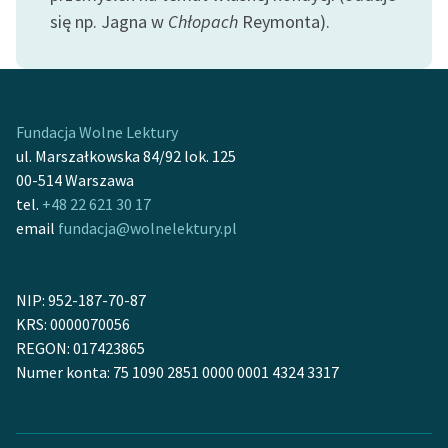
Ręce pełne poezji
się np. Jagna w
Chłopach
Reymonta).
Kolekcje edukacyjne
twórców przechodzących
do domeny publicznej,
lektur szkolnych oraz
Fundacja Wolne Lektury
Starego Testamentu
ul. Marszałkowska 84/92 lok. 125
00-514 Warszawa
Odkurzamy bohaterów
tel.
+48 22 621 30 17
Szkoła Poezji Wolnych
email
fundacja@wolnelektury.pl
Lektur
O nas
NIP: 952-187-70-87
KRS: 0000070056
Kontakt
REGON: 017423865
Numer konta: 75 1090 2851 0000 0001 4324 3317
O projekcie
Zespół