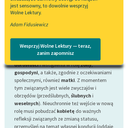
jest sensowny, to dowolnie wesprzyj
Katalog
Blog
Wolne Lektury.
Katalog w formacie PDF
Adam Fidusiewicz
Lektury szkolne i klasyka
Motyw: Panna młoda
literatury do słuchania dla
Wyróżniliśmy postać panny młodej jako
uczennic i uczniów z
Wesprzyj Wolne Lektury — teraz,
niepełnosprawnościami
symbolizującą pewien punkt zwrotny w życiu
zanim zapomnisz
kobiety — moment przejścia od
młodości
do
E-kolekcja lektur
dorosłości
i wstąpienia w rolę
żony
,
szkolnych i literatury do
gospodyni
, a także, zgodnie z oczekiwaniami
słuchania dla uczennic i
społecznymi, również
matki
. Z momentem
uczniów z
tym związanych jest wiele zwyczajów i
niepełnosprawnościami
obrzędów (przedślubnych,
ślubnych
i
Feministyczne inspiracje.
weselnych
). Nieuchronnie też wejście w nową
Popularyzacja
rolę musi pobudzać
kobietę
do ważnych
skandynawskiej literatury
refleksji związanych ze zmianą statusu,
feministycznej
przemyśleń na temat własnej kondycji (oddaje