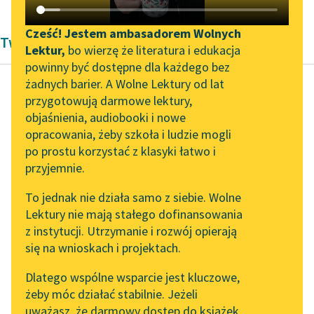
Katalog DAISY
Zgłoś brak utworu
Podkasty o książkach
Cześć! Jestem ambasadorem Wolnych
Twórczość Zygmunta Kaczkowskiego
Lektur,
bo wierzę że literatura i edukacja
Aktualności
Narzędzia
powinny być dostępne dla każdego bez
żadnych barier. A Wolne Lektury od lat
„Prokurator Alicja Horn”
Mapa Wolnych Lektur
przygotowują darmowe lektury,
do słuchania
Zygmunt Kaczkowski
objaśnienia, audiobooki i nowe
Leśmianator
Murdelio
opracowania, żeby szkoła i ludzie mogli
Byliśmy częścią AI Impact
Przewodnik dla piszących i
po prostu korzystać z klasyki łatwo i
Lab
czytających
Z gości obcych w dzień
przyjemnie.
Zapraszamy na spotkanie
ślubu cale niewiele
To jednak nie działa samo z siebie. Wolne
online z tłumaczkami
przyjechało. Kobiety
Lektury nie mają stałego dofinansowania
literatury skandynawskiej
API
ani jednej… tak to
z instytucji. Utrzymanie i rozwój opierają
silną...
Spotkanie z Katarzyną
OAI-PMH
się na wnioskach i projektach.
Tunkiel w Oslo
Widget Wolnych Lektur
Czytaj więcej
Dlatego wspólne wsparcie jest kluczowe,
102. lata temu zmarł
żeby móc działać stabilnie. Jeżeli
Przypisy
Joseph Conrad
uważasz, że darmowy dostęp do książek