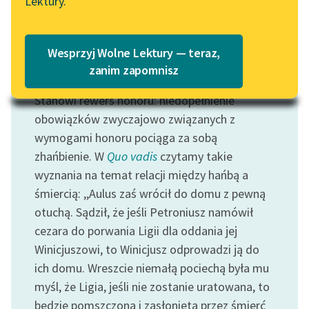
Lektury.
Wolne Lektury – idealna na
Katalog
lato
Katalog w formacie PDF
Blog
Wesprzyj Wolne Lektury — teraz,
zanim zapomnisz
Motyw: Hańba
Stanowi rewers honoru: niedopełnienie
Lektury szkolne i klasyka
literatury do słuchania dla
obowiązków zwyczajowo związanych z
uczennic i uczniów z
wymogami honoru pociąga za sobą
niepełnosprawnościami
zhańbienie. W
Quo vadis
czytamy takie
wyznania na temat relacji między hańbą a
E-kolekcja lektur
śmiercią: ,,Aulus zaś wrócił do domu z pewną
szkolnych i literatury do
otuchą. Sądził, że jeśli Petroniusz namówił
słuchania dla uczennic i
uczniów z
cezara do porwania Ligii dla oddania jej
niepełnosprawnościami
Winicjuszowi, to Winicjusz odprowadzi ją do
ich domu. Wreszcie niemałą pociechą była mu
Feministyczne inspiracje.
myśl, że Ligia, jeśli nie zostanie uratowana, to
Popularyzacja
będzie pomszczona i zasłonięta przez śmierć
skandynawskiej literatury