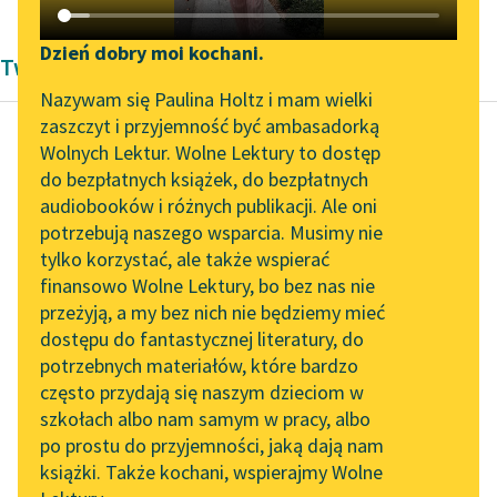
Katalog DAISY
Zgłoś brak utworu
Podkasty o książkach
Dzień dobry moi kochani.
Twórczość Zygmunta Kaczkowskiego
Aktualności
Narzędzia
Nazywam się Paulina Holtz i mam wielki
zaszczyt i przyjemność być ambasadorką
Spotkanie z Katarzyną
Mapa Wolnych Lektur
Wolnych Lektur. Wolne Lektury to dostęp
Tunkiel w Oslo
do bezpłatnych książek, do bezpłatnych
Zygmunt Kaczkowski
Leśmianator
audiobooków i różnych publikacji. Ale oni
Murdelio
Wolne Lektury na 32.
potrzebują naszego wsparcia. Musimy nie
Przewodnik dla piszących i
Pol’and’Rock Festivalu
tylko korzystać, ale także wspierać
czytających
Bo powiedzże sam, czy
finansowo Wolne Lektury, bo bez nas nie
„Kochanek Lady
można było większego
przeżyją, a my bez nich nie będziemy mieć
Chatterley” do słuchania
wstydu, większej hańby
dostępu do fantastycznej literatury, do
na Wolnych Lekturach
API
dożyć na starość, jak
potrzebnych materiałów, które bardzo
ja...
Nowy audiobook –
OAI-PMH
często przydają się naszym dzieciom w
„Marzenie o Oriencie”
szkołach albo nam samym w pracy, albo
Widget Wolnych Lektur
Czytaj więcej
Sophie Elkan
po prostu do przyjemności, jaką dają nam
książki. Także kochani, wspierajmy Wolne
Przypisy
Kolekcja Nadwyraz.com x