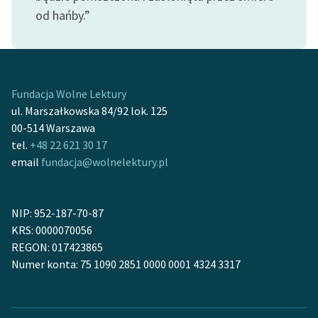
feministycznej
od hańby.”
Ręce pełne poezji
Kolekcje edukacyjne
twórców przechodzących
Fundacja Wolne Lektury
do domeny publicznej,
ul. Marszałkowska 84/92 lok. 125
lektur szkolnych oraz
00-514 Warszawa
Starego Testamentu
tel.
+48 22 621 30 17
email
fundacja@wolnelektury.pl
Odkurzamy bohaterów
Szkoła Poezji Wolnych
Lektur
NIP: 952-187-70-87
KRS: 0000070056
O nas
REGON: 017423865
Numer konta: 75 1090 2851 0000 0001 4324 3317
Kontakt
O projekcie