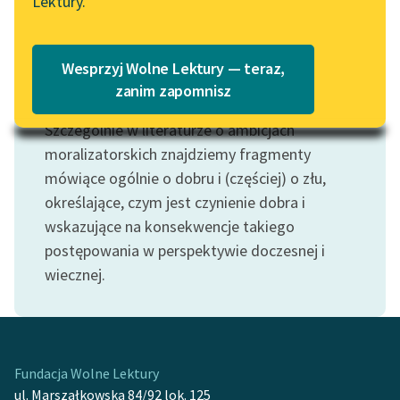
Lektury.
Wolne Lektury – idealna na
Katalog
lato
Katalog w formacie PDF
Blog
Wesprzyj Wolne Lektury — teraz,
zanim zapomnisz
Motyw: Dobro
Szczególnie w literaturze o ambicjach
Lektury szkolne i klasyka
literatury do słuchania dla
moralizatorskich znajdziemy fragmenty
uczennic i uczniów z
mówiące ogólnie o dobru i (częściej) o złu,
niepełnosprawnościami
określające, czym jest czynienie dobra i
wskazujące na konsekwencje takiego
E-kolekcja lektur
postępowania w perspektywie doczesnej i
szkolnych i literatury do
wiecznej.
słuchania dla uczennic i
uczniów z
niepełnosprawnościami
Feministyczne inspiracje.
Fundacja Wolne Lektury
Popularyzacja
ul. Marszałkowska 84/92 lok. 125
skandynawskiej literatury