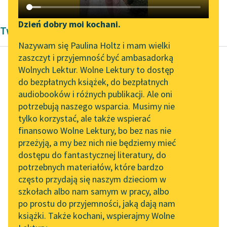
Katalog DAISY
Zgłoś brak utworu
Podkasty o książkach
Dzień dobry moi kochani.
Twórczość Zygmunta Kaczkowskiego
Aktualności
Narzędzia
Nazywam się Paulina Holtz i mam wielki
zaszczyt i przyjemność być ambasadorką
Spotkanie z Katarzyną
Mapa Wolnych Lektur
Wolnych Lektur. Wolne Lektury to dostęp
Tunkiel w Oslo
do bezpłatnych książek, do bezpłatnych
Zygmunt Kaczkowski
Leśmianator
audiobooków i różnych publikacji. Ale oni
Murdelio
Wolne Lektury na 32.
potrzebują naszego wsparcia. Musimy nie
Przewodnik dla piszących i
Pol’and’Rock Festivalu
tylko korzystać, ale także wspierać
czytających
Czytaj więcej
finansowo Wolne Lektury, bo bez nas nie
„Kochanek Lady
przeżyją, a my bez nich nie będziemy mieć
Chatterley” do słuchania
dostępu do fantastycznej literatury, do
na Wolnych Lekturach
API
potrzebnych materiałów, które bardzo
Nowy audiobook –
OAI-PMH
często przydają się naszym dzieciom w
„Marzenie o Oriencie”
szkołach albo nam samym w pracy, albo
Widget Wolnych Lektur
Sophie Elkan
po prostu do przyjemności, jaką dają nam
książki. Także kochani, wspierajmy Wolne
Przypisy
Kolekcja Nadwyraz.com x