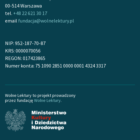
00-514 Warszawa
feministycznej
tel.
+48 22 621 30 17
Ręce pełne poezji
email
fundacja@wolnelektury.pl
Kolekcje edukacyjne
twórców przechodzących
NIP: 952-187-70-87
do domeny publicznej,
KRS: 0000070056
lektur szkolnych oraz
REGON: 017423865
Starego Testamentu
Numer konta: 75 1090 2851 0000 0001 4324 3317
Odkurzamy bohaterów
Szkoła Poezji Wolnych
Lektur
Wolne Lektury to projekt prowadzony
przez fundację
Wolne Lektury
.
O nas
Kontakt
O projekcie