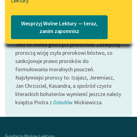
Lektury.
Katalog
Blog
Katalog w formacie PDF
Wesprzyj Wolne Lektury — teraz,
Lektury szkolne i klasyka
zanim zapomnisz
Motyw: Prorok
literatury do słuchania dla
Jest to osoba głosząca proroctwa. Zazwyczaj
uczennic i uczniów z
niepełnosprawnościami
proroczą wizję zsyła prorokowi bóstwo, co
sankcjonuje prawo proroków do
E-kolekcja lektur
formułowania moralnych pouczeń.
szkolnych i literatury do
Najsłynniejsi prorocy to: Izajasz, Jeremiasz,
słuchania dla uczennic i
Jan Chrzciciel, Kasandra, a spośród czysto
uczniów z
literackich bohaterów wymienić jeszcze należy
niepełnosprawnościami
księdza Piotra z
Dziadów
Mickiewicza.
Feministyczne inspiracje.
Popularyzacja
skandynawskiej literatury
feministycznej
Fundacja Wolne Lektury