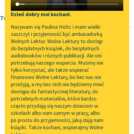
Katalog DAISY
Zgłoś brak utworu
Podkasty o książkach
Dzień dobry moi kochani.
Twórczość Pozytywizm Zofii Urbanowskiej
Aktualności
Narzędzia
Nazywam się Paulina Holtz i mam wielki
zaszczyt i przyjemność być ambasadorką
„Prokurator Alicja Horn”
Mapa Wolnych Lektur
Wolnych Lektur. Wolne Lektury to dostęp
do słuchania
do bezpłatnych książek, do bezpłatnych
Zofia Urbanowska
Leśmianator
audiobooków i różnych publikacji. Ale oni
Księżniczka
Byliśmy częścią AI Impact
potrzebują naszego wsparcia. Musimy nie
Przewodnik dla piszących i
Lab
tylko korzystać, ale także wspierać
czytających
Dom powinien mu być
finansowo Wolne Lektury, bo bez nas nie
Zapraszamy na spotkanie
sądem, szkołą, a
przeżyją, a my bez nich nie będziemy mieć
online z tłumaczkami
poniekąd i kościołem;
dostępu do fantastycznej literatury, do
literatury skandynawskiej
API
nie może zaś nim być...
potrzebnych materiałów, które bardzo
Spotkanie z Katarzyną
OAI-PMH
często przydają się naszym dzieciom w
Czytaj więcej
Tunkiel w Oslo
szkołach albo nam samym w pracy, albo
Widget Wolnych Lektur
po prostu do przyjemności, jaką dają nam
102. lata temu zmarł
książki. Także kochani, wspierajmy Wolne
Przypisy
Joseph Conrad