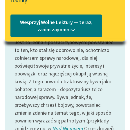
Lektury.
„Marzenie o Oriencie”
Katalog
Sophie Elkan
Katalog w formacie PDF
Blog
Wesprzyj Wolne Lektury — teraz,
zanim zapomnisz
Motyw: Powstaniec
Jest to jedna z postaci typowych: powstaniec
Lektury szkolne i klasyka
literatury do słuchania dla
to ten, kto stał się dobrowolnie, ochotniczo
uczennic i uczniów z
żołnierzem sprawy narodowej, dla niej
niepełnosprawnościami
poświęcił swoje prywatne życie, interesy i
obowiązki oraz najczęściej okupił ją własną
E-kolekcja lektur
krwią. Z tego powodu traktowany bywa jako
szkolnych i literatury do
bohater, a zarazem - depozytariusz tejże
słuchania dla uczennic i
uczniów z
narodowej sprawy. Bywa jednak, że,
niepełnosprawnościami
przebywszy chrzest bojowy, powstaniec
zmienia zdanie na temat tego, w jaki sposób
Feministyczne inspiracje.
powinien wyrażać się patriotyzm (przykłady
Popularyzacja
znajdziemy np. w
Nad Niemnem
Orzeszkowej).
skandynawskiej literatury