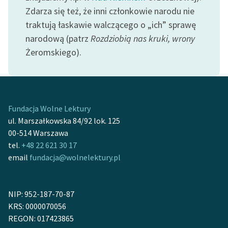
feministycznej
Zdarza się też, że inni członkowie narodu nie
traktują łaskawie walczącego o „ich” sprawę
Ręce pełne poezji
narodową (patrz
Rozdziobią nas kruki, wrony
Kolekcje edukacyjne
Żeromskiego).
twórców przechodzących
do domeny publicznej,
lektur szkolnych oraz
Starego Testamentu
Fundacja Wolne Lektury
Odkurzamy bohaterów
ul. Marszałkowska 84/92 lok. 125
00-514 Warszawa
Szkoła Poezji Wolnych
tel.
+48 22 621 30 17
Lektur
email
fundacja@wolnelektury.pl
O nas
NIP: 952-187-70-87
Kontakt
KRS: 0000070056
O projekcie
REGON: 017423865