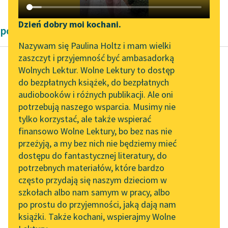
Katalog DAISY
Zgłoś brak utworu
Podkasty o książkach
Dzień dobry moi kochani.
powieści obyczajowe Zofii Urbanowskiej
Aktualności
Narzędzia
Nazywam się Paulina Holtz i mam wielki
zaszczyt i przyjemność być ambasadorką
Zapraszamy na spotkanie
Mapa Wolnych Lektur
Wolnych Lektur. Wolne Lektury to dostęp
online z tłumaczkami
do bezpłatnych książek, do bezpłatnych
Zofia Urbanowska
Leśmianator
literatury skandynawskiej
audiobooków i różnych publikacji. Ale oni
Księżniczka
potrzebują naszego wsparcia. Musimy nie
Przewodnik dla piszących i
Spotkanie z Katarzyną
tylko korzystać, ale także wspierać
czytających
Po chwili dało się
Tunkiel w Oslo
finansowo Wolne Lektury, bo bez nas nie
słyszeć trzepotanie
przeżyją, a my bez nich nie będziemy mieć
Wolne Lektury na 32.
skrzydeł; stado dzikich
dostępu do fantastycznej literatury, do
Pol’and’Rock Festivalu
API
gęsi niby chmura
potrzebnych materiałów, które bardzo
przeleciało nad
„Kochanek Lady
OAI-PMH
często przydają się naszym dzieciom w
ogrodem...
Chatterley” do słuchania
szkołach albo nam samym w pracy, albo
Widget Wolnych Lektur
na Wolnych Lekturach
po prostu do przyjemności, jaką dają nam
Czytaj więcej
książki. Także kochani, wspierajmy Wolne
Przypisy
Nowy audiobook –