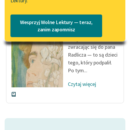
Lektury.
Katalog
Blog
Katalog w formacie PDF
Zofia Urbanowska
Wesprzyj Wolne Lektury — teraz,
Księżniczka
Lektury szkolne i klasyka
zanim zapomnisz
literatury do słuchania dla
— Ojcze — rzekła
uczennic i uczniów z
zwracając się do pana
niepełnosprawnościami
Radlicza — to są dzieci
E-kolekcja lektur
tego, który podpalił.
szkolnych i literatury do
Po tym...
słuchania dla uczennic i
uczniów z
Czytaj więcej
niepełnosprawnościami
Feministyczne inspiracje.
Popularyzacja
skandynawskiej literatury
feministycznej