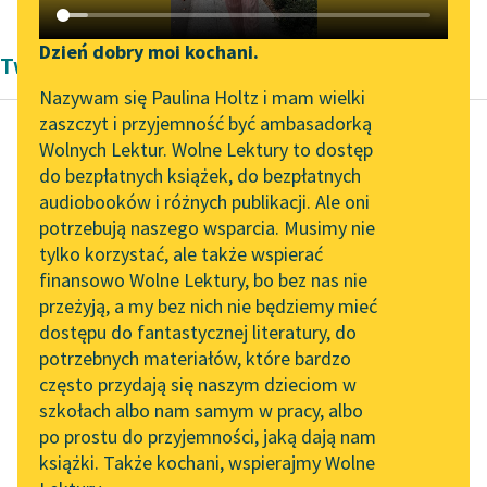
Katalog DAISY
Zgłoś brak utworu
Podkasty o książkach
Dzień dobry moi kochani.
Twórczość Pozytywizm Zofii Urbanowskiej
Aktualności
Narzędzia
Nazywam się Paulina Holtz i mam wielki
zaszczyt i przyjemność być ambasadorką
„Prokurator Alicja Horn”
Mapa Wolnych Lektur
Wolnych Lektur. Wolne Lektury to dostęp
do słuchania
do bezpłatnych książek, do bezpłatnych
Zofia Urbanowska
Leśmianator
audiobooków i różnych publikacji. Ale oni
Księżniczka
Byliśmy częścią AI Impact
potrzebują naszego wsparcia. Musimy nie
Przewodnik dla piszących i
Lab
tylko korzystać, ale także wspierać
czytających
— Dobre, poczciwe
finansowo Wolne Lektury, bo bez nas nie
Zapraszamy na spotkanie
dziecko, jak o nas
przeżyją, a my bez nich nie będziemy mieć
online z tłumaczkami
obojgu pamiętałaś!
dostępu do fantastycznej literatury, do
literatury skandynawskiej
API
Słyszysz, Marcinie,
potrzebnych materiałów, które bardzo
Helcia przywiozła dla
Spotkanie z Katarzyną
OAI-PMH
często przydają się naszym dzieciom w
ciebie starego...
Tunkiel w Oslo
szkołach albo nam samym w pracy, albo
Widget Wolnych Lektur
po prostu do przyjemności, jaką dają nam
102. lata temu zmarł
Czytaj więcej
książki. Także kochani, wspierajmy Wolne
Przypisy
Joseph Conrad