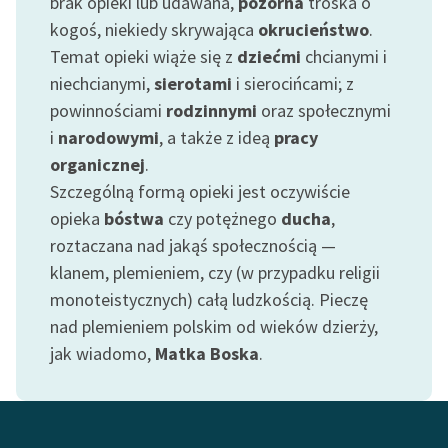
brak opieki lub udawana,
pozorna
troska o
kogoś, niekiedy skrywająca
okrucieństwo
.
Zasady wykorzystania
Temat opieki wiąże się z
dziećmi
chcianymi i
Wolnych Lektur
niechcianymi,
sierotami
i sierocińcami; z
Logotypy
powinnościami
rodzinnymi
oraz społecznymi
i
narodowymi
, a także z ideą
pracy
Materiały promocyjne
organicznej
.
Polityka prywatności
Szczególną formą opieki jest oczywiście
opieka
bóstwa
czy potężnego
ducha
,
Regulamin biblioteki
roztaczana nad jakąś społecznością —
Dane fundacji i
klanem, plemieniem, czy (w przypadku religii
sprawozdania finansowe
monoteistycznych) całą ludzkością. Pieczę
nad plemieniem polskim od wieków dzierży,
Regulamin darowizn
jak wiadomo,
Matka Boska
.
Informacja o treściach
wrażliwych
Deklaracja dostępności