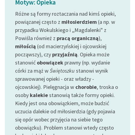
Motyw: Opieka
Ręce pełne poezji
Różne są formy roztaczania nad kimś opieki,
Kolekcje edukacyjne
powiązanej często z
miłosierdziem
(a np. w
twórców przechodzących
przypadku Wokulskiego i ,,Magdalenki" z
do domeny publicznej,
lektur szkolnych oraz
Powiśla również z
pracą organiczną
),
Starego Testamentu
miłością
(od macierzyńskiej i ojcowskiej
począwszy), czy
przyjaźnią
. Opieka może
Odkurzamy bohaterów
stanowić
obowiązek
prawny (np. wydanie
Szkoła Poezji Wolnych
córki za mąż w
Świętoszku
stanowi wynik
Lektur
sprawowanej opieki - oraz władzy -
ojcowskiej). Pielęgnacja w
chorobie
, troska o
O nas
osoby
kalekie
stanowią także formy opieki.
Kontakt
Kiedy jest ona obowiązkiem, może budzić
uczucia dalekie od miłosierdzia (gdy pojawia
O projekcie
się opór wobec przyjęcia na siebie tego
Zespół
obowiązku). Problem stanowi wtedy często