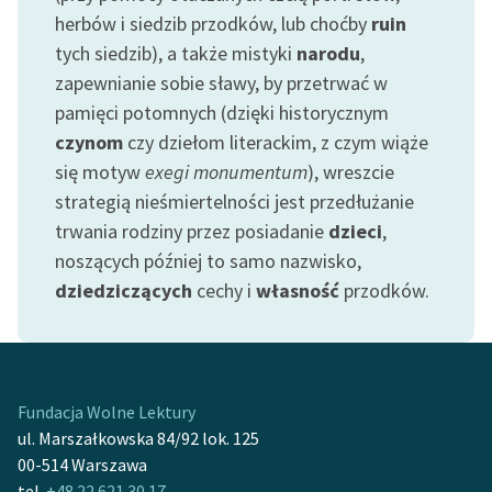
feministycznej
herbów i siedzib przodków, lub choćby
ruin
tych siedzib), a także mistyki
narodu
,
Ręce pełne poezji
zapewnianie sobie sławy, by przetrwać w
Kolekcje edukacyjne
pamięci potomnych (dzięki historycznym
twórców przechodzących
czynom
czy dziełom literackim, z czym wiąże
do domeny publicznej,
się motyw
exegi monumentum
), wreszcie
lektur szkolnych oraz
strategią nieśmiertelności jest przedłużanie
Starego Testamentu
trwania rodziny przez posiadanie
dzieci
,
Odkurzamy bohaterów
noszących później to samo nazwisko,
dziedziczących
cechy i
własność
przodków.
Szkoła Poezji Wolnych
Lektur
O nas
Fundacja Wolne Lektury
Kontakt
ul. Marszałkowska 84/92 lok. 125
00-514 Warszawa
O projekcie
tel.
+48 22 621 30 17