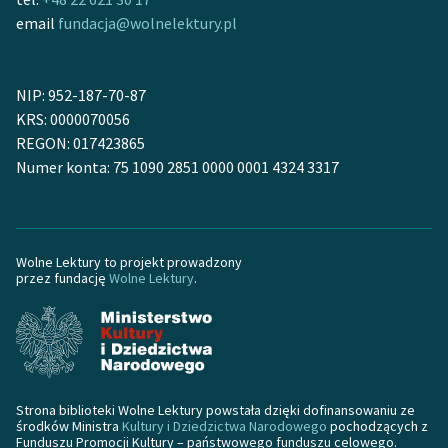
Zespół
email
fundacja@wolnelektury.pl
Zasady wykorzystania
NIP: 952-187-70-87
Wolnych Lektur
KRS: 0000070056
REGON: 017423865
Logotypy
Numer konta: 75 1090 2851 0000 0001 4324 3317
Materiały promocyjne
Polityka prywatności
Wolne Lektury to projekt prowadzony
Regulamin biblioteki
przez fundację
Wolne Lektury
.
Dane fundacji i
sprawozdania finansowe
Regulamin darowizn
Strona biblioteki Wolne Lektury powstała dzięki dofinansowaniu ze
Informacja o treściach
środków Ministra
Kultury i Dziedzictwa Narodowego
pochodzących z
wrażliwych
Funduszu Promocji Kultury – państwowego funduszu celowego.