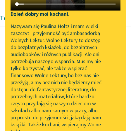
Katalog DAISY
Zgłoś brak utworu
Podkasty o książkach
Dzień dobry moi kochani.
Twórczość Zofii Urbanowskiej
Aktualności
Narzędzia
Nazywam się Paulina Holtz i mam wielki
zaszczyt i przyjemność być ambasadorką
Spotkanie z Katarzyną
Mapa Wolnych Lektur
Wolnych Lektur. Wolne Lektury to dostęp
Tunkiel w Oslo
do bezpłatnych książek, do bezpłatnych
Zofia Urbanowska
Leśmianator
audiobooków i różnych publikacji. Ale oni
Księżniczka
Wolne Lektury na 32.
potrzebują naszego wsparcia. Musimy nie
Przewodnik dla piszących i
Pol’and’Rock Festivalu
tylko korzystać, ale także wspierać
czytających
Co mnie zaś najwięcej
finansowo Wolne Lektury, bo bez nas nie
„Kochanek Lady
zadziwia, to że ani na
przeżyją, a my bez nich nie będziemy mieć
Chatterley” do słuchania
chwilę nie odstępuje
dostępu do fantastycznej literatury, do
na Wolnych Lekturach
API
was myśl należenia...
potrzebnych materiałów, które bardzo
Nowy audiobook –
OAI-PMH
często przydają się naszym dzieciom w
Czytaj więcej
„Marzenie o Oriencie”
szkołach albo nam samym w pracy, albo
Widget Wolnych Lektur
Sophie Elkan
po prostu do przyjemności, jaką dają nam
książki. Także kochani, wspierajmy Wolne
Przypisy
Kolekcja Nadwyraz.com x