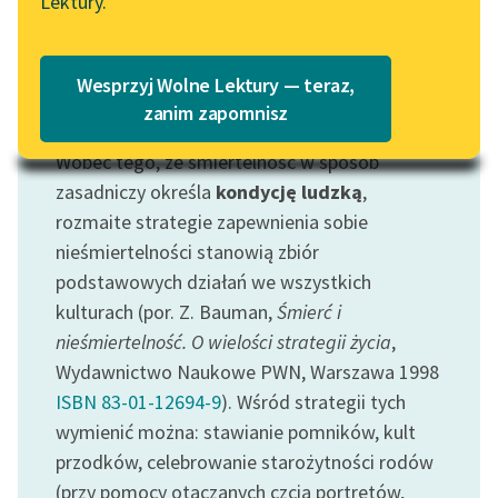
Lektury.
Wolne Lektury – idealna na
Katalog
lato
Katalog w formacie PDF
Blog
Wesprzyj Wolne Lektury — teraz,
zanim zapomnisz
Motyw: Nieśmiertelność
Wobec tego, że śmiertelność w sposób
Lektury szkolne i klasyka
literatury do słuchania dla
zasadniczy określa
kondycję ludzką
,
uczennic i uczniów z
rozmaite strategie zapewnienia sobie
niepełnosprawnościami
nieśmiertelności stanowią zbiór
podstawowych działań we wszystkich
E-kolekcja lektur
kulturach (por. Z. Bauman,
Śmierć i
szkolnych i literatury do
nieśmiertelność. O wielości strategii życia
,
słuchania dla uczennic i
uczniów z
Wydawnictwo Naukowe PWN, Warszawa 1998
niepełnosprawnościami
ISBN 83-01-12694-9
). Wśród strategii tych
wymienić można: stawianie pomników, kult
Feministyczne inspiracje.
przodków, celebrowanie starożytności rodów
Popularyzacja
(przy pomocy otaczanych czcią portretów,
skandynawskiej literatury