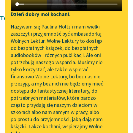
Katalog DAISY
Zgłoś brak utworu
Podkasty o książkach
Dzień dobry moi kochani.
Twórczość Zofia Daszyńska-Golińska
Aktualności
Narzędzia
Nazywam się Paulina Holtz i mam wielki
zaszczyt i przyjemność być ambasadorką
„Prokurator Alicja Horn”
Mapa Wolnych Lektur
Wolnych Lektur. Wolne Lektury to dostęp
do słuchania
do bezpłatnych książek, do bezpłatnych
Zofia Daszyńska-Golińska
Leśmianator
audiobooków i różnych publikacji. Ale oni
Prawo wyborcze
Byliśmy częścią AI Impact
potrzebują naszego wsparcia. Musimy nie
Przewodnik dla piszących i
kobiet
Lab
tylko korzystać, ale także wspierać
czytających
finansowo Wolne Lektury, bo bez nas nie
Zapraszamy na spotkanie
Przedstawicielstwo
przeżyją, a my bez nich nie będziemy mieć
online z tłumaczkami
narodu w większości
dostępu do fantastycznej literatury, do
literatury skandynawskiej
API
państw składa się z
potrzebnych materiałów, które bardzo
dwóch izb. Izbę niższą,
Spotkanie z Katarzyną
OAI-PMH
często przydają się naszym dzieciom w
Tunkiel w Oslo
czyli właściwy
szkołach albo nam samym w pracy, albo
Widget Wolnych Lektur
parlament...
po prostu do przyjemności, jaką dają nam
102. lata temu zmarł
książki. Także kochani, wspierajmy Wolne
Przypisy
Joseph Conrad
Czytaj więcej