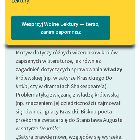
Lektury.
Katalog
Blog
Katalog w formacie PDF
Wesprzyj Wolne Lektury — teraz,
Lektury szkolne i klasyka
zanim zapomnisz
literatury do słuchania dla
Motyw: Król
uczennic i uczniów z
Motyw dotyczy różnych wizerunków królów
niepełnosprawnościami
zapisanych w literaturze, jak również
E-kolekcja lektur
zagadnień dotyczących sprawowania
władzy
szkolnych i literatury do
królewskiej (np. w satyrze Krasickiego
Do
słuchania dla uczennic i
króla
, czy w dramatach Shakespeare'a).
uczniów z
Problematyką związaną z władzą królewską
niepełnosprawnościami
(np. znaczeniem jej dziedziczności) zajmował
Feministyczne inspiracje.
się również Ignacy Krasicki. Biskup-poeta
Popularyzacja
przekornie zwracał się do Stanisława Augusta
skandynawskiej literatury
w satyrze
Do króla
:
feministycznej
,,Satyra prawdę mówi, względów się wyrzeka.