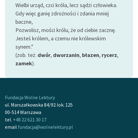
Ręce pełne poezji
Wielbi urząd, czci króla, lecz sądzi człowieka.
Gdy więc ganię zdrożności i zdania mniej
Kolekcje edukacyjne
baczne,
twórców przechodzących
Pozwolisz, mości królu, że od ciebie zacznę.
do domeny publicznej,
lektur szkolnych oraz
Jesteś królem, a czemu nie królewskim
Starego Testamentu
synem."
(zob. też:
dwór
,
dworzanin
,
błazen
,
rycerz
,
Odkurzamy bohaterów
zamek
).
Szkoła Poezji Wolnych
Lektur
O nas
Fundacja Wolne Lektury
Kontakt
ul. Marszałkowska 84/92 lok. 125
00-514 Warszawa
O projekcie
tel.
+48 22 621 30 17
email
fundacja@wolnelektury.pl
Zespół