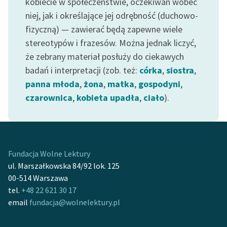
kobiecie w społeczeństwie, oczekiwań wobec
niej, jak i określające jej odrębność (duchowo-
fizyczną) — zawierać będą zapewne wiele
stereotypów i frazesów. Można jednak liczyć,
że zebrany materiał posłuży do ciekawych
badań i interpretacji (zob. też:
córka
,
siostra
,
panna młoda
,
żona
,
matka
,
gospodyni
,
czarownica
,
kobieta upadła
,
ciało
).
Fundacja Wolne Lektury
ul. Marszałkowska 84/92 lok. 125
00-514 Warszawa
tel.
+48 22 621 30 17
email
fundacja@wolnelektury.pl