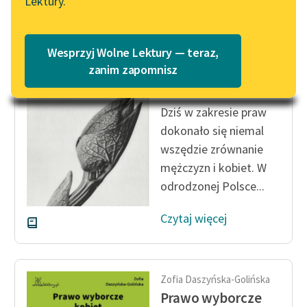
Lektury.
Katalog
Blog
Katalog w formacie PDF
Zofia Daszyńska-Golińska
Wesprzyj Wolne Lektury — teraz,
Kwestia kobieca a
Lektury szkolne i klasyka
zanim zapomnisz
małżeństwo
literatury do słuchania dla
uczennic i uczniów z
Dziś w zakresie praw
niepełnosprawnościami
dokonało się niemal
E-kolekcja lektur
wszędzie zrównanie
szkolnych i literatury do
mężczyzn i kobiet. W
słuchania dla uczennic i
odrodzonej Polsce...
uczniów z
niepełnosprawnościami
Czytaj więcej
Feministyczne inspiracje.
Popularyzacja
skandynawskiej literatury
Zofia Daszyńska-Golińska
feministycznej
Prawo wyborcze