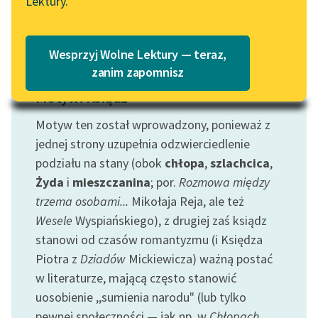
Lektury.
Katalog
Blog
Katalog w formacie PDF
Wesprzyj Wolne Lektury — teraz,
Lektury szkolne i klasyka
zanim zapomnisz
literatury do słuchania dla
Motyw: Ksiądz
uczennic i uczniów z
niepełnosprawnościami
Motyw ten został wprowadzony, ponieważ z
jednej strony uzupełnia odzwierciedlenie
E-kolekcja lektur
podziału na stany (obok
chłopa
,
szlachcica
,
szkolnych i literatury do
Żyda
i
mieszczanina
; por.
Rozmowa między
słuchania dla uczennic i
trzema osobami...
Mikołaja Reja, ale też
uczniów z
niepełnosprawnościami
Wesele
Wyspiańskiego), z drugiej zaś ksiądz
stanowi od czasów romantyzmu (i Księdza
Feministyczne inspiracje.
Piotra z
Dziadów
Mickiewicza) ważną postać
Popularyzacja
w literaturze, mającą często stanowić
skandynawskiej literatury
uosobienie ,,sumienia narodu" (lub tylko
feministycznej
pewnej społeczności — jak np. w
Chłopach