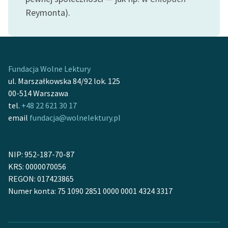
Ręce pełne poezji
Reymonta).
Kolekcje edukacyjne
twórców przechodzących
do domeny publicznej,
lektur szkolnych oraz
Fundacja Wolne Lektury
Starego Testamentu
ul. Marszałkowska 84/92 lok. 125
00-514 Warszawa
Odkurzamy bohaterów
tel.
+48 22 621 30 17
Szkoła Poezji Wolnych
email
fundacja@wolnelektury.pl
Lektur
O nas
NIP: 952-187-70-87
KRS: 0000070056
Kontakt
REGON: 017423865
Numer konta: 75 1090 2851 0000 0001 4324 3317
O projekcie
Zespół