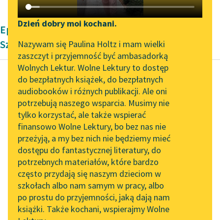
Katalog DAISY
Zgłoś brak utworu
Podkasty o książkach
Dzień dobry moi kochani.
Epika okresu współczesności Ziemowita
Aktualności
Narzędzia
Szczerka
Nazywam się Paulina Holtz i mam wielki
zaszczyt i przyjemność być ambasadorką
„Prokurator Alicja Horn”
Mapa Wolnych Lektur
Wolnych Lektur. Wolne Lektury to dostęp
do słuchania
do bezpłatnych książek, do bezpłatnych
Leśmianator
audiobooków i różnych publikacji. Ale oni
Ziemowit Szczerek
Byliśmy częścią AI Impact
potrzebują naszego wsparcia. Musimy nie
Przewodnik dla piszących i
Kolejna
Lab
tylko korzystać, ale także wspierać
czytających
alternatywna
finansowo Wolne Lektury, bo bez nas nie
Zapraszamy na spotkanie
historia Polski
przeżyją, a my bez nich nie będziemy mieć
online z tłumaczkami
dostępu do fantastycznej literatury, do
literatury skandynawskiej
API
Czytaj więcej
potrzebnych materiałów, które bardzo
Spotkanie z Katarzyną
OAI-PMH
często przydają się naszym dzieciom w
Tunkiel w Oslo
szkołach albo nam samym w pracy, albo
Widget Wolnych Lektur
po prostu do przyjemności, jaką dają nam
102. lata temu zmarł
książki. Także kochani, wspierajmy Wolne
Przypisy
Joseph Conrad