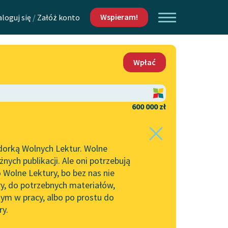
Wspieram!
aloguj się
/
Załóż konto
O nas
Wpłać
Lektur
Kontakt
O projekcie
600 000 zł
 piszących i
Zespół
dorką Wolnych Lektur. Wolne
Zasady wykorzystania
ych publikacji. Ale oni potrzebują
Wolnych Lektur
 Wolne Lektury, bo bez nas nie
Logotypy
ry, do potrzebnych materiałów,
ym w pracy, albo po prostu do
h Lektur
Materiały promocyjne
ry.
Polityka prywatności