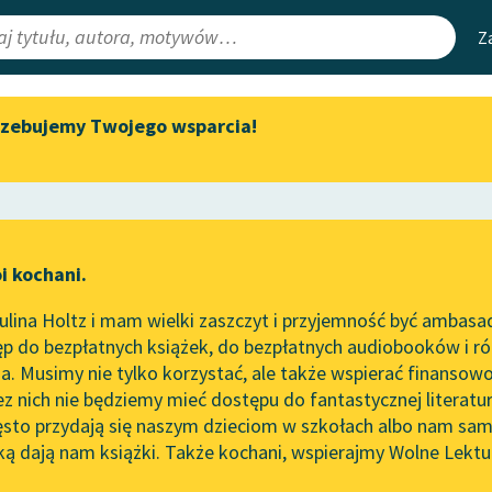
Z
rzebujemy Twojego wsparcia!
Aktualności
Narzędzia
e Lektury
Zapraszamy na spotkanie
Mapa Wolnych 
online z tłumaczkami
irmami
Leśmianator
literatury skandynawskiej
ewsletter
Przewodnik dla
Spotkanie z Katarzyną Tunkiel
i kochani.
czytających
w Oslo
lina Holtz i mam wielki zaszczyt i przyjemność być ambasa
Wolne Lektury na 32.
p do bezpłatnych książek, do bezpłatnych audiobooków i różn
Pol’and’Rock Festivalu
API
. Musimy nie tylko korzystać, ale także wspierać finansowo
ce redakcyjne
„Kochanek Lady Chatterley”
OAI-PMH
ez nich nie będziemy mieć dostępu do fantastycznej literatu
do słuchania na Wolnych
ęsto przydają się naszym dzieciom w szkołach albo nam sam
Lekturach
Widget Wolnyc
ką dają nam książki. Także kochani, wspierajmy Wolne Lektu
oru
Włodzimierz Perzyński
✖
Nowy audiobook – „Marzenie
Przypisy
o Oriencie” Sophie Elkan