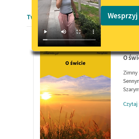
Podkasty o książkach
Wesprzyj
Twórczość Włodzimierza Perzyńskiego
Włodzim
O świ
Zimny 
Sennym
Szarym
Czytaj