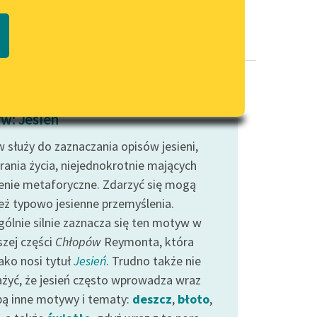
Regulamin biblioteki
macie PDF
Dane fundacji i sprawozdania
finansowe
Regulamin darowizn
Informacja o treściach
w: Jesień
wrażliwych
 służy do zaznaczania opisów jesieni,
Deklaracja dostępności
rania życia, niejednokrotnie mających
enie metaforyczne. Zdarzyć się mogą
eż typowo jesienne przemyślenia.
gólnie silnie zaznacza się ten motyw w
szej części
Chłopów
Reymonta, która
ako nosi tytuł
Jesień
. Trudno także nie
żyć, że jesień często wprowadza wraz
bą inne motywy i tematy:
deszcz
,
błoto
,