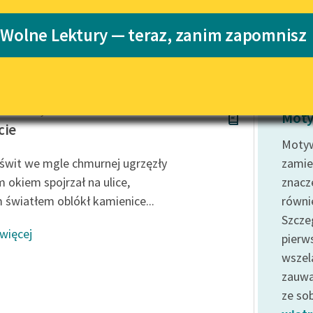
Katalog
Blog
 Wolne Lektury — teraz, zanim zapomnisz
Katalog w for
Lektury szkolne i klasyka
literatury do słuchania dla
uczennic i uczniów z
ierz Perzyński
niepełnosprawnościami
Moty
cie
E-kolekcja lektur szkolnych i
Motyw
literatury do słuchania dla
świt we mgle chmurnej ugrzęzły
zamie
uczennic i uczniów z
 okiem spojrzał na ulice,
znacz
niepełnosprawnościami
 światłem oblókł kamienice...
równi
Feministyczne inspiracje.
Szcze
Popularyzacja skandynawskiej
 więcej
literatury feministycznej
pierw
wszel
Ręce pełne poezji
zauwa
Kolekcje edukacyjne twórców
ze so
przechodzących do domeny