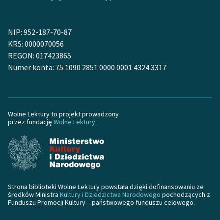
Zasady wykorzystania
NIP: 952-187-70-87
Wolnych Lektur
KRS: 0000070056
Logotypy
REGON: 017423865
Numer konta: 75 1090 2851 0000 0001 4324 3317
Materiały promocyjne
Polityka prywatności
Regulamin biblioteki
Wolne Lektury to projekt prowadzony
przez fundację
Wolne Lektury
.
Dane fundacji i
sprawozdania finansowe
Regulamin darowizn
Informacja o treściach
Strona biblioteki Wolne Lektury powstała dzięki dofinansowaniu ze
wrażliwych
środków Ministra
Kultury i Dziedzictwa Narodowego
pochodzących z
Funduszu Promocji Kultury – państwowego funduszu celowego.
Deklaracja dostępności