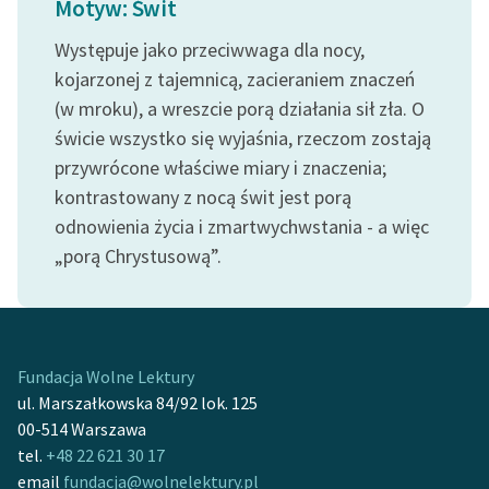
Motyw: Świt
Ręce pełne poezji
Występuje jako przeciwwaga dla nocy,
Kolekcje edukacyjne
kojarzonej z tajemnicą, zacieraniem znaczeń
twórców przechodzących
(w mroku), a wreszcie porą działania sił zła. O
do domeny publicznej,
lektur szkolnych oraz
świcie wszystko się wyjaśnia, rzeczom zostają
Starego Testamentu
przywrócone właściwe miary i znaczenia;
kontrastowany z nocą świt jest porą
Odkurzamy bohaterów
odnowienia życia i zmartwychwstania - a więc
Szkoła Poezji Wolnych
„porą Chrystusową”.
Lektur
O nas
Kontakt
Fundacja Wolne Lektury
ul. Marszałkowska 84/92 lok. 125
O projekcie
00-514 Warszawa
Zespół
tel.
+48 22 621 30 17
email
fundacja@wolnelektury.pl