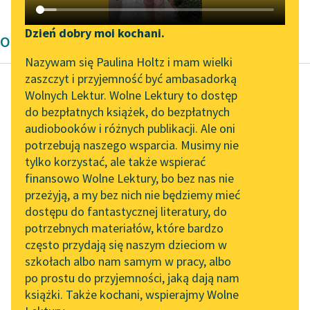
Katalog DAISY
Zgłoś brak utworu
Podkasty o książkach
Dzień dobry moi kochani.
Opowiadanie Wita Szostaka
Aktualności
Narzędzia
Nazywam się Paulina Holtz i mam wielki
zaszczyt i przyjemność być ambasadorką
„Prokurator Alicja Horn”
Mapa Wolnych Lektur
Wolnych Lektur. Wolne Lektury to dostęp
do słuchania
do bezpłatnych książek, do bezpłatnych
Wit Szostak
Leśmianator
audiobooków i różnych publikacji. Ale oni
Posłowie
Byliśmy częścią AI Impact
potrzebują naszego wsparcia. Musimy nie
Przewodnik dla piszących i
Lab
tylko korzystać, ale także wspierać
czytających
świtem bladym jak
finansowo Wolne Lektury, bo bez nas nie
Zapraszamy na spotkanie
niemowlę, w tej porze,
przeżyją, a my bez nich nie będziemy mieć
online z tłumaczkami
w której wszystko jest
dostępu do fantastycznej literatury, do
literatury skandynawskiej
API
możliwe, wszystko jest
potrzebnych materiałów, które bardzo
projektem...
Spotkanie z Katarzyną
OAI-PMH
często przydają się naszym dzieciom w
Tunkiel w Oslo
szkołach albo nam samym w pracy, albo
Widget Wolnych Lektur
Czytaj więcej
po prostu do przyjemności, jaką dają nam
102. lata temu zmarł
książki. Także kochani, wspierajmy Wolne
Przypisy
Joseph Conrad