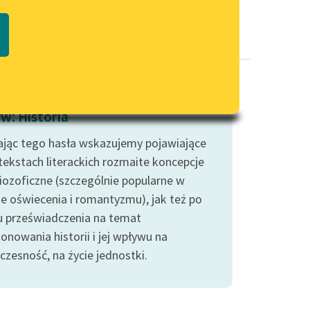
Regulamin biblioteki
macie PDF
Dane fundacji i sprawozdania
finansowe
Regulamin darowizn
Informacja o treściach
w: Historia
wrażliwych
jąc tego hasła wskazujemy pojawiające
Deklaracja dostępności
 tekstach literackich rozmaite koncepcje
riozoficzne (szczególnie popularne w
ie oświecenia i romantyzmu), jak też po
u przeświadczenia na temat
onowania historii i jej wpływu na
czesność, na życie jednostki.