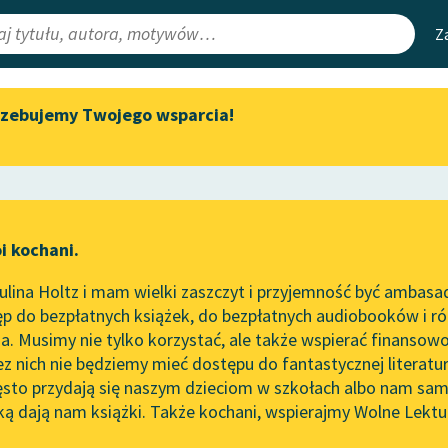
Z
rzebujemy Twojego wsparcia!
Aktualności
Narzędzia
e Lektury
„Prokurator Alicja Horn” do
Mapa Wolnych 
słuchania
irmami
Leśmianator
Byliśmy częścią AI Impact Lab
ewsletter
Przewodnik dla
i kochani.
Zapraszamy na spotkanie
czytających
a
online z tłumaczkami
lina Holtz i mam wielki zaszczyt i przyjemność być ambasa
literatury skandynawskiej
p do bezpłatnych książek, do bezpłatnych audiobooków i różn
API
Spotkanie z Katarzyną Tunkiel
. Musimy nie tylko korzystać, ale także wspierać finansowo
ce redakcyjne
w Oslo
OAI-PMH
ez nich nie będziemy mieć dostępu do fantastycznej literatu
ęsto przydają się naszym dzieciom w szkołach albo nam sam
102. lata temu zmarł Joseph
Widget Wolnyc
Conrad
ką dają nam książki. Także kochani, wspierajmy Wolne Lektu
oru
Szostak
✖
Opowiadanie
✖
Przypisy
Blog