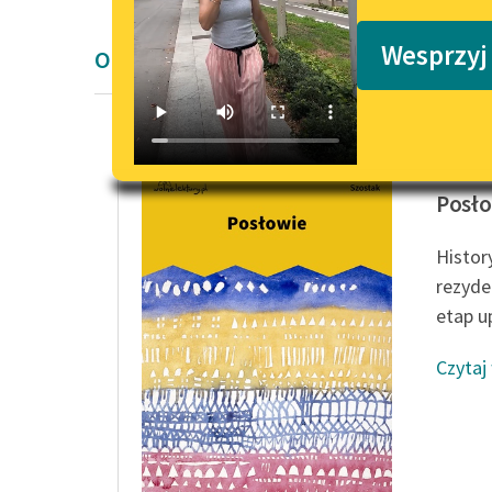
Podkasty o książkach
Wesprzyj
Opowiadanie Wita Szostaka
Wit Szo
Posł
Histor
rezyden
etap u
Czytaj