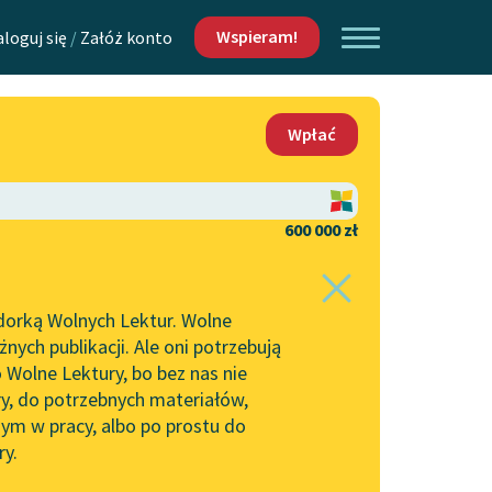
Wspieram!
aloguj się
/
Załóż konto
O nas
Wpłać
Lektur
Kontakt
O projekcie
600 000 zł
 piszących i
Zespół
dorką Wolnych Lektur. Wolne
Zasady wykorzystania
ych publikacji. Ale oni potrzebują
Wolnych Lektur
 Wolne Lektury, bo bez nas nie
Logotypy
ry, do potrzebnych materiałów,
ym w pracy, albo po prostu do
h Lektur
Materiały promocyjne
ry.
Polityka prywatności