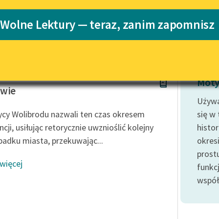
Katalog
 Wolne Lektury — teraz, zanim zapomnisz
Katalog w for
Lektury szkolne i klasyka
literatury do słuchania dla
uczennic i uczniów z
niepełnosprawnościami
stak
E-kolekcja lektur szkolnych i
Moty
literatury do słuchania dla
owie
uczennic i uczniów z
Używa
niepełnosprawnościami
ycy Wolibrodu nazwali ten czas okresem
się w
Feministyczne inspiracje.
cji, usiłując retorycznie uwznioślić kolejny
histo
Popularyzacja skandynawskiej
padku miasta, przekuwając...
okres
literatury feministycznej
prost
 więcej
Ręce pełne poezji
funkcj
współ
Kolekcje edukacyjne twórców
przechodzących do domeny
publicznej, lektur szkolnych
oraz Starego Testamentu