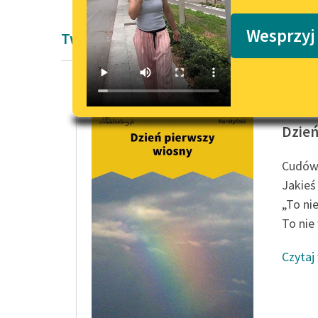
Podkasty o książkach
Wesprzyj
Twórczość Wincentego Korotyńskiego
Wincent
Dzień
Cudów 
Jakieś
„To nie
To nie 
Czytaj