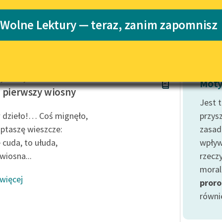
Katalog
 Wolne Lektury — teraz, zanim zapomnisz
Katalog w for
Lektury szkolne i klasyka
literatury do słuchania dla
uczennic i uczniów z
niepełnosprawnościami
y Korotyński
E-kolekcja lektur szkolnych i
Moty
literatury do słuchania dla
 pierwszy wiosny
uczennic i uczniów z
Jest 
niepełnosprawnościami
dzieło!… Coś mignęło,
przys
Feministyczne inspiracje.
 ptaszę wieszcze:
zasadz
Popularyzacja skandynawskiej
 cuda, to ułuda,
wpływ
literatury feministycznej
wiosna...
rzecz
Ręce pełne poezji
moral
 więcej
proro
Kolekcje edukacyjne twórców
przechodzących do domeny
równi
publicznej, lektur szkolnych
oraz Starego Testamentu