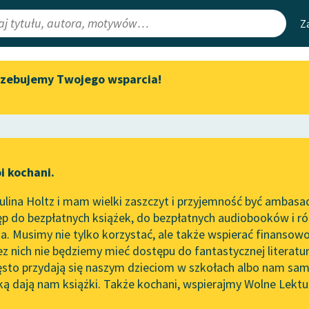
Z
rzebujemy Twojego wsparcia!
Aktualności
Narzędzia
e Lektury
„Prokurator Alicja Horn” do
Mapa Wolnych 
słuchania
irmami
Leśmianator
Byliśmy częścią AI Impact Lab
ewsletter
Przewodnik dla
i kochani.
Zapraszamy na spotkanie
czytających
two
online z tłumaczkami
lina Holtz i mam wielki zaszczyt i przyjemność być ambasa
literatury skandynawskiej
p do bezpłatnych książek, do bezpłatnych audiobooków i różn
API
Spotkanie z Katarzyną Tunkiel
. Musimy nie tylko korzystać, ale także wspierać finansowo
ce redakcyjne
w Oslo
OAI-PMH
ez nich nie będziemy mieć dostępu do fantastycznej literatu
ęsto przydają się naszym dzieciom w szkołach albo nam sam
102. lata temu zmarł Joseph
Widget Wolnyc
Conrad
ką dają nam książki. Także kochani, wspierajmy Wolne Lektu
oru
Wincenty Korotyński
✖
Przypisy
Blog