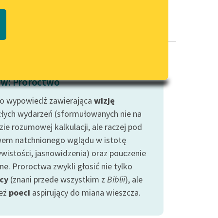
Regulamin biblioteki
macie PDF
Dane fundacji i sprawozdania
finansowe
Regulamin darowizn
Informacja o treściach
w: Proroctwo
wrażliwych
to wypowiedź zawierająca
Deklaracja dostępności
wizję
złych wydarzeń (sformułowanych nie na
ie rozumowej kalkulacji, ale raczej pod
em natchnionego wglądu w istotę
ywistości, jasnowidzenia) oraz pouczenie
ne. Proroctwa zwykli głosić nie tylko
cy
(znani przede wszystkim z
Biblii
), ale
eż
poeci
aspirujący do miana wieszcza.