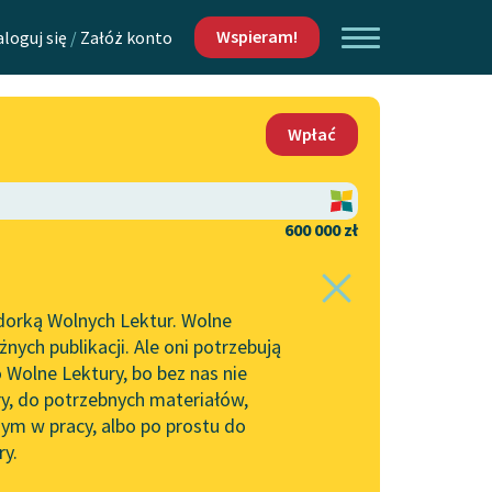
Wspieram!
aloguj się
/
Załóż konto
O nas
Wpłać
Lektur
Kontakt
O projekcie
600 000 zł
 piszących i
Zespół
dorką Wolnych Lektur. Wolne
Zasady wykorzystania
ych publikacji. Ale oni potrzebują
Wolnych Lektur
 Wolne Lektury, bo bez nas nie
Logotypy
ry, do potrzebnych materiałów,
ym w pracy, albo po prostu do
h Lektur
Materiały promocyjne
ry.
Polityka prywatności