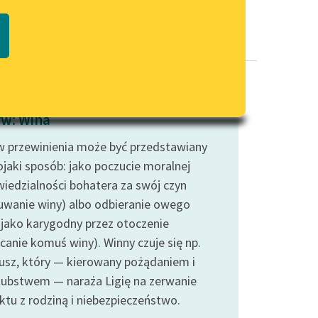
Regulamin biblioteki
macie PDF
Dane fundacji i sprawozdania
finansowe
Regulamin darowizn
Informacja o treściach
w: Wina
wrażliwych
 przewinienia może być przedstawiany
Deklaracja dostępności
jaki sposób: jako poczucie moralnej
iedzialności bohatera za swój czyn
uwanie winy) albo odbieranie owego
 jako karygodny przez otoczenie
canie komuś winy). Winny czuje się np.
jusz, który — kierowany pożądaniem i
ubstwem — naraża Ligię na zerwanie
ktu z rodziną i niebezpieczeństwo.