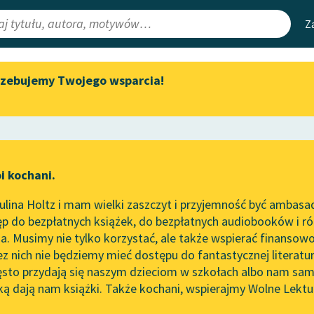
Z
rzebujemy Twojego wsparcia!
Aktualności
Narzędzia
e Lektury
„Prokurator Alicja Horn” do
Mapa Wolnych 
słuchania
irmami
Leśmianator
Byliśmy częścią AI Impact Lab
ewsletter
Przewodnik dla
i kochani.
Zapraszamy na spotkanie
czytających
online z tłumaczkami
lina Holtz i mam wielki zaszczyt i przyjemność być ambasa
literatury skandynawskiej
p do bezpłatnych książek, do bezpłatnych audiobooków i różn
API
Spotkanie z Katarzyną Tunkiel
. Musimy nie tylko korzystać, ale także wspierać finansowo
ce redakcyjne
w Oslo
OAI-PMH
ez nich nie będziemy mieć dostępu do fantastycznej literatu
ęsto przydają się naszym dzieciom w szkołach albo nam sam
102. lata temu zmarł Joseph
Widget Wolnyc
Conrad
ką dają nam książki. Także kochani, wspierajmy Wolne Lektu
oru
Arouet (Voltaire / Wolter)
✖
Przypisy
Blog