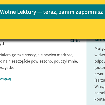
Katalog
 Wolne Lektury — teraz, zanim zapomnisz
Katalog w for
Lektury szkolne i klasyka
literatury do słuchania dla
uczennic i uczniów z
niepełnosprawnościami
-Marie Arouet (Voltaire / Wolter)
E-kolekcja lektur szkolnych i
Moty
literatury do słuchania dla
yd
uczennic i uczniów z
Motyw
niepełnosprawnościami
iałem gorsze rzeczy; ale pewien mędrzec,
w dwo
Feministyczne inspiracje.
o na nieszczęście powieszono, pouczył mnie,
odpow
Popularyzacja skandynawskiej
wszystko...
(odcz
literatury feministycznej
czynu
 więcej
Ręce pełne poezji
(zarzu
Winic
Kolekcje edukacyjne twórców
przechodzących do domeny
samol
publicznej, lektur szkolnych
konta
oraz Starego Testamentu