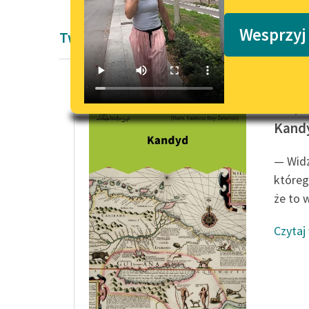
Podkasty o książkach
Wesprzyj
Twórczość Woltera
François
Kand
— Widz
któreg
że to 
Czytaj