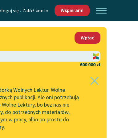
Wspieram!
aloguj się
/
Załóż konto
O nas
Wpłać
Lektur
Kontakt
O projekcie
600 000 zł
 piszących i
Zespół
dorką Wolnych Lektur. Wolne
Zasady wykorzystania
ych publikacji. Ale oni potrzebują
Wolnych Lektur
 Wolne Lektury, bo bez nas nie
Logotypy
ry, do potrzebnych materiałów,
ym w pracy, albo po prostu do
h Lektur
Materiały promocyjne
ry.
Polityka prywatności