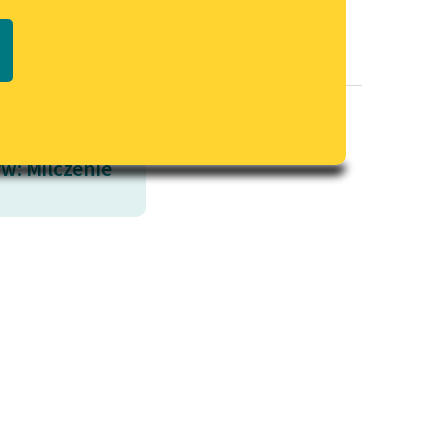
Regulamin biblioteki
macie PDF
Dane fundacji i sprawozdania
finansowe
Regulamin darowizn
Informacja o treściach
w: Milczenie
wrażliwych
Deklaracja dostępności