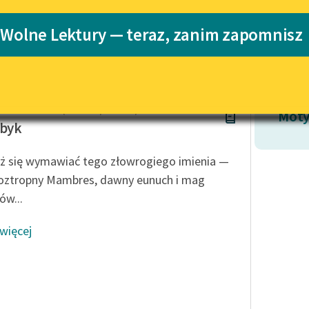
Katalog
 Wolne Lektury — teraz, zanim zapomnisz
Katalog w for
Lektury szkolne i klasyka
literatury do słuchania dla
uczennic i uczniów z
niepełnosprawnościami
-Marie Arouet (Voltaire / Wolter)
E-kolekcja lektur szkolnych i
Moty
literatury do słuchania dla
 byk
uczennic i uczniów z
niepełnosprawnościami
ż się wymawiać tego złowrogiego imienia —
Feministyczne inspiracje.
roztropny Mambres, dawny eunuch i mag
Popularyzacja skandynawskiej
ów...
literatury feministycznej
 więcej
Ręce pełne poezji
Kolekcje edukacyjne twórców
przechodzących do domeny
publicznej, lektur szkolnych
oraz Starego Testamentu