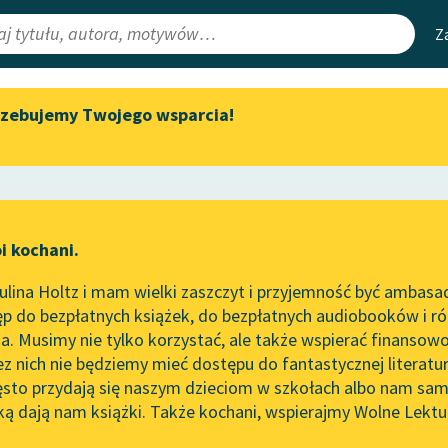
Z
rzebujemy Twojego wsparcia!
Aktualności
Narzędzia
e Lektury
„Prokurator Alicja Horn” do
Mapa Wolnych 
słuchania
irmami
Leśmianator
Byliśmy częścią AI Impact Lab
ewsletter
Przewodnik dla
i kochani.
Zapraszamy na spotkanie
czytających
ie
online z tłumaczkami
lina Holtz i mam wielki zaszczyt i przyjemność być ambasa
literatury skandynawskiej
p do bezpłatnych książek, do bezpłatnych audiobooków i różn
API
Spotkanie z Katarzyną Tunkiel
. Musimy nie tylko korzystać, ale także wspierać finansowo
ce redakcyjne
w Oslo
OAI-PMH
ez nich nie będziemy mieć dostępu do fantastycznej literatu
ęsto przydają się naszym dzieciom w szkołach albo nam sam
102. lata temu zmarł Joseph
Widget Wolnyc
Conrad
ką dają nam książki. Także kochani, wspierajmy Wolne Lektu
oru
Arouet (Voltaire / Wolter)
✖
Przypisy
Blog