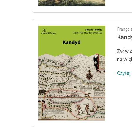
François
Kand
Żył w 
najwięk
Czytaj