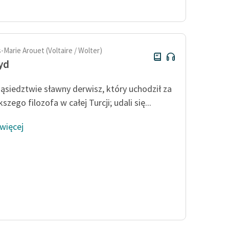
Odkurzamy bohaterów
Szkoła Poezji Wolnych Lektur
-Marie Arouet (Voltaire / Wolter)
yd
sąsiedztwie sławny derwisz, który uchodził za
szego filozofa w całej Turcji; udali się...
 więcej