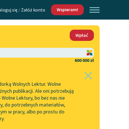
Wspieram!
aloguj się
/
Załóż konto
O nas
Wpłać
Lektur
Kontakt
O projekcie
600 000 zł
 piszących i
Zespół
dorką Wolnych Lektur. Wolne
Zasady wykorzystania
ych publikacji. Ale oni potrzebują
Wolnych Lektur
 Wolne Lektury, bo bez nas nie
Logotypy
ry, do potrzebnych materiałów,
ym w pracy, albo po prostu do
h Lektur
Materiały promocyjne
ry.
Polityka prywatności