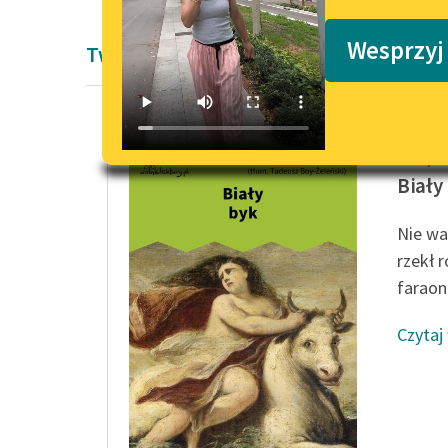
Podkasty o książkach
Wesprzyj
Twórczość Woltera
François
Biały
Nie wa
rzekł 
faraon
Czytaj