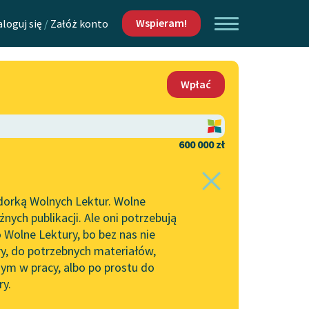
Wspieram!
aloguj się
/
Załóż konto
O nas
Wpłać
Lektur
Kontakt
O projekcie
600 000 zł
 piszących i
Zespół
dorką Wolnych Lektur. Wolne
Zasady wykorzystania
ych publikacji. Ale oni potrzebują
Wolnych Lektur
 Wolne Lektury, bo bez nas nie
Logotypy
ry, do potrzebnych materiałów,
ym w pracy, albo po prostu do
h Lektur
Materiały promocyjne
ry.
Polityka prywatności