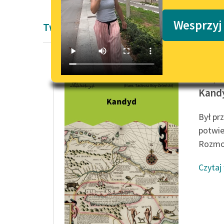
Podkasty o książkach
Wesprzyj
Twórczość Woltera
François
Kand
Był pr
potwie
Rozmo
Czytaj