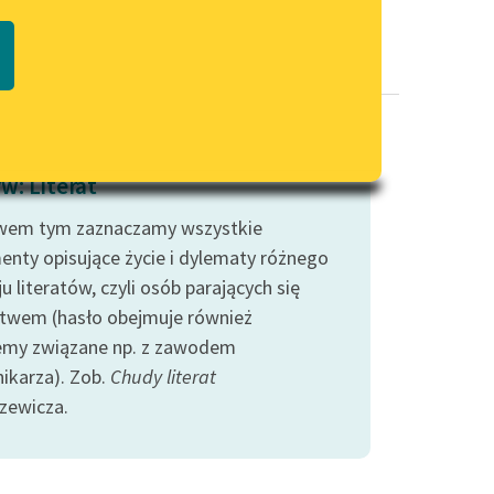
Regulamin biblioteki
macie PDF
Dane fundacji i sprawozdania
finansowe
Regulamin darowizn
Informacja o treściach
w: Literat
wrażliwych
em tym zaznaczamy wszystkie
Deklaracja dostępności
enty opisujące życie i dylematy różnego
u literatów, czyli osób parających się
stwem (hasło obejmuje również
emy związane np. z zawodem
nikarza). Zob.
Chudy literat
zewicza.