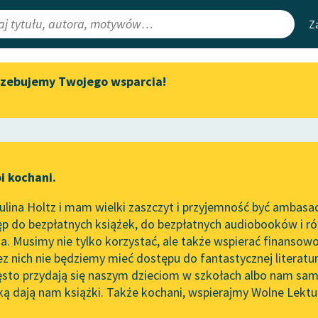
Z
rzebujemy Twojego wsparcia!
Aktualności
Narzędzia
e Lektury
Zapraszamy na spotkanie
Mapa Wolnych 
online z tłumaczkami
irmami
Leśmianator
literatury skandynawskiej
ewsletter
Przewodnik dla
Spotkanie z Katarzyną Tunkiel
i kochani.
czytających
w Oslo
lina Holtz i mam wielki zaszczyt i przyjemność być ambasa
Wolne Lektury na 32.
p do bezpłatnych książek, do bezpłatnych audiobooków i różn
Pol’and’Rock Festivalu
API
. Musimy nie tylko korzystać, ale także wspierać finansowo
ce redakcyjne
„Kochanek Lady Chatterley”
OAI-PMH
ez nich nie będziemy mieć dostępu do fantastycznej literatu
do słuchania na Wolnych
ęsto przydają się naszym dzieciom w szkołach albo nam sam
Lekturach
Widget Wolnyc
ką dają nam książki. Także kochani, wspierajmy Wolne Lektu
oru
Arouet (Voltaire / Wolter)
✖
Nowy audiobook – „Marzenie
Przypisy
o Oriencie” Sophie Elkan