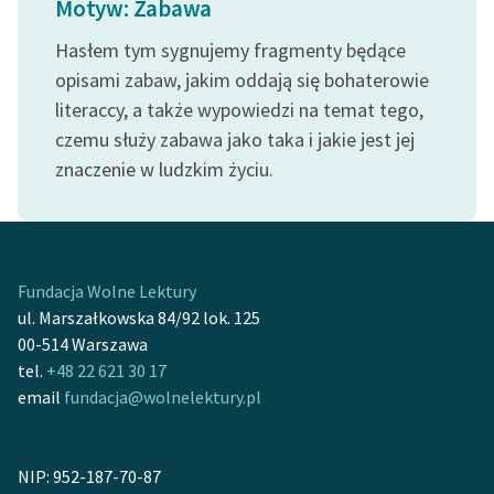
Motyw: Zabawa
Ręce pełne poezji
Hasłem tym sygnujemy fragmenty będące
Kolekcje edukacyjne
opisami zabaw, jakim oddają się bohaterowie
twórców przechodzących
literaccy, a także wypowiedzi na temat tego,
do domeny publicznej,
lektur szkolnych oraz
czemu służy zabawa jako taka i jakie jest jej
Starego Testamentu
znaczenie w ludzkim życiu.
Odkurzamy bohaterów
Szkoła Poezji Wolnych
Lektur
Fundacja Wolne Lektury
ul. Marszałkowska 84/92 lok. 125
O nas
00-514 Warszawa
tel.
+48 22 621 30 17
Kontakt
email
fundacja@wolnelektury.pl
O projekcie
Zespół
NIP: 952-187-70-87