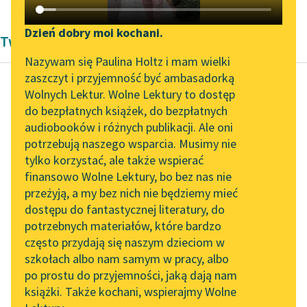
Katalog DAISY
Zgłoś brak utworu
Podkasty o książkach
Dzień dobry moi kochani.
Twórczość Susan Coolidge
Aktualności
Narzędzia
Nazywam się Paulina Holtz i mam wielki
zaszczyt i przyjemność być ambasadorką
„Prokurator Alicja Horn”
Mapa Wolnych Lektur
Wolnych Lektur. Wolne Lektury to dostęp
do słuchania
do bezpłatnych książek, do bezpłatnych
Susan Coolidge
Leśmianator
audiobooków i różnych publikacji. Ale oni
Co Kasia robiła
Byliśmy częścią AI Impact
potrzebują naszego wsparcia. Musimy nie
Przewodnik dla piszących i
Lab
tylko korzystać, ale także wspierać
czytających
To było okropne! Nie
finansowo Wolne Lektury, bo bez nas nie
Zapraszamy na spotkanie
szło o stratę
przeżyją, a my bez nich nie będziemy mieć
online z tłumaczkami
kapelusza, bo Kasia
dostępu do fantastycznej literatury, do
literatury skandynawskiej
API
była zupełnie obojętna
potrzebnych materiałów, które bardzo
na losy...
Spotkanie z Katarzyną
OAI-PMH
często przydają się naszym dzieciom w
Tunkiel w Oslo
szkołach albo nam samym w pracy, albo
Widget Wolnych Lektur
Czytaj więcej
po prostu do przyjemności, jaką dają nam
102. lata temu zmarł
książki. Także kochani, wspierajmy Wolne
Przypisy
Joseph Conrad