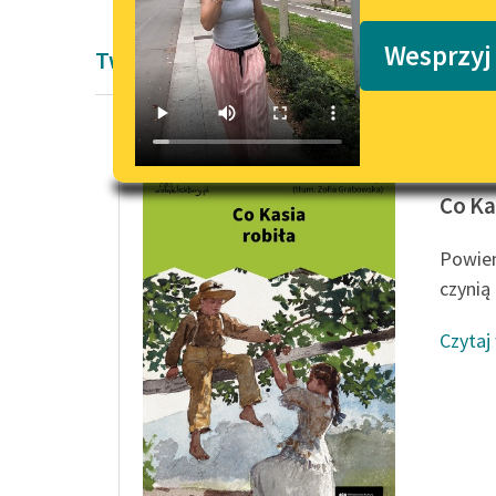
Podkasty o książkach
Wesprzyj
Twórczość Susan Coolidge
Susan C
Co Ka
Powiem
czynią
Czytaj