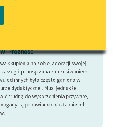
Regulamin biblioteki
macie PDF
Dane fundacji i sprawozdania
finansowe
Regulamin darowizn
Informacja o treściach
w: Próżność
wrażliwych
wa skupienia na sobie, adoracji swojej
Deklaracja dostępności
, zasług itp. połączona z oczekiwaniem
wu od innych była często ganiona w
aturze dydaktycznej. Musi jednakże
wić trudną do wykorzenienia przywarę,
 nagany są ponawiane nieustannie od
w.