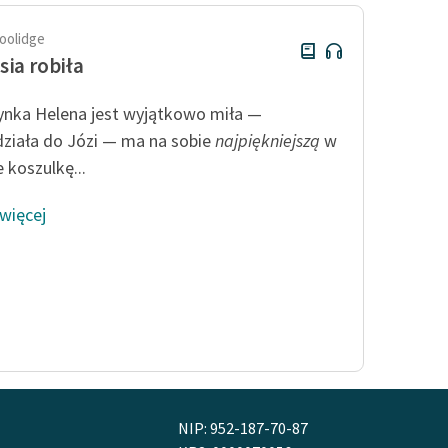
oolidge
sia robiła
nka Helena jest wyjątkowo miła —
ziała do Józi — ma na sobie
najpiękniejszą
w
 koszulkę...
 więcej
NIP: 952-187-70-87