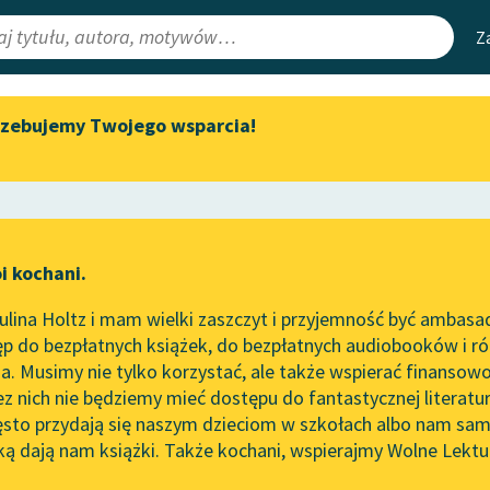
Z
rzebujemy Twojego wsparcia!
Aktualności
Narzędzia
e Lektury
„Prokurator Alicja Horn” do
Mapa Wolnych 
słuchania
irmami
Leśmianator
Byliśmy częścią AI Impact Lab
ewsletter
Przewodnik dla
i kochani.
Zapraszamy na spotkanie
czytających
ść
online z tłumaczkami
lina Holtz i mam wielki zaszczyt i przyjemność być ambasa
literatury skandynawskiej
p do bezpłatnych książek, do bezpłatnych audiobooków i różn
API
Spotkanie z Katarzyną Tunkiel
. Musimy nie tylko korzystać, ale także wspierać finansowo
ce redakcyjne
w Oslo
OAI-PMH
ez nich nie będziemy mieć dostępu do fantastycznej literatu
ęsto przydają się naszym dzieciom w szkołach albo nam sam
102. lata temu zmarł Joseph
Widget Wolnyc
Conrad
ką dają nam książki. Także kochani, wspierajmy Wolne Lektu
oru
Susan Coolidge
✖
Przypisy
Blog