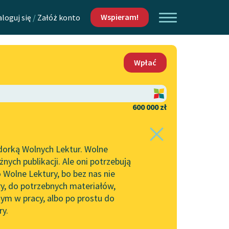
Wspieram!
aloguj się
/
Załóż konto
O nas
Wpłać
Lektur
Kontakt
O projekcie
600 000 zł
 piszących i
Zespół
dorką Wolnych Lektur. Wolne
Zasady wykorzystania
ych publikacji. Ale oni potrzebują
Wolnych Lektur
 Wolne Lektury, bo bez nas nie
Logotypy
ry, do potrzebnych materiałów,
ym w pracy, albo po prostu do
h Lektur
Materiały promocyjne
ry.
Polityka prywatności