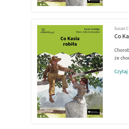
Susan C
Co Ka
Chorob
że cho
Czytaj