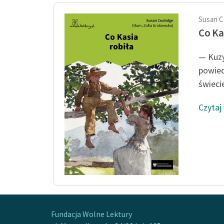
Susan C
Co Ka
— Kuzy
powied
świecie
Czytaj
Fundacja Wolne Lektury