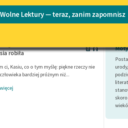
Katalog
 Wolne Lektury — teraz, zanim zapomnisz
Katalog w for
Lektury szkolne i klasyka
literatury do słuchania dla
uczennic i uczniów z
niepełnosprawnościami
oolidge
E-kolekcja lektur szkolnych i
Moty
literatury do słuchania dla
sia robiła
uczennic i uczniów z
Posta
niepełnosprawnościami
 ci, Kasiu, co o tym myślę: piękne rzeczy nie
urody
Feministyczne inspiracje.
 człowieka bardziej próżnym niż...
podzi
Popularyzacja skandynawskiej
liter
literatury feministycznej
 więcej
stano
Ręce pełne poezji
skoro
wiekó
Kolekcje edukacyjne twórców
przechodzących do domeny
publicznej, lektur szkolnych
oraz Starego Testamentu