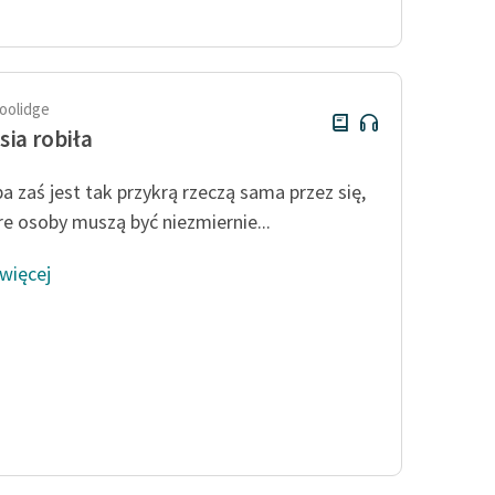
Odkurzamy bohaterów
Szkoła Poezji Wolnych Lektur
oolidge
sia robiła
a zaś jest tak przykrą rzeczą sama przez się,
re osoby muszą być niezmiernie...
 więcej