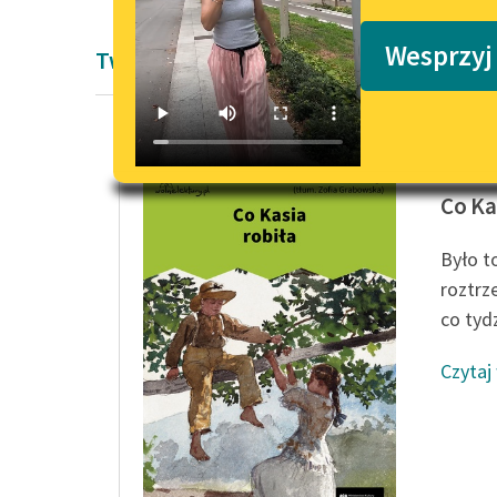
Podkasty o książkach
Wesprzyj
Twórczość Susan Coolidge
Susan C
Co Ka
Było t
roztrz
co tydz
Czytaj