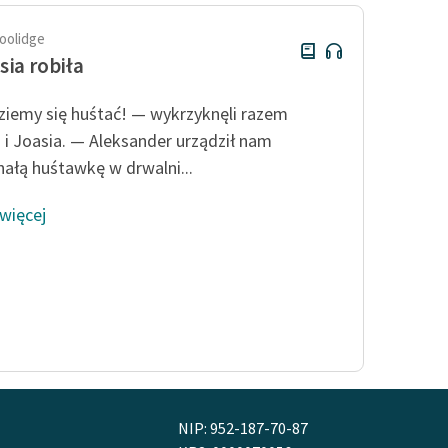
oolidge
sia robiła
iemy się huśtać! — wykrzyknęli razem
 i Joasia. — Aleksander urządził nam
ałą huśtawkę w drwalni...
 więcej
NIP: 952-187-70-87