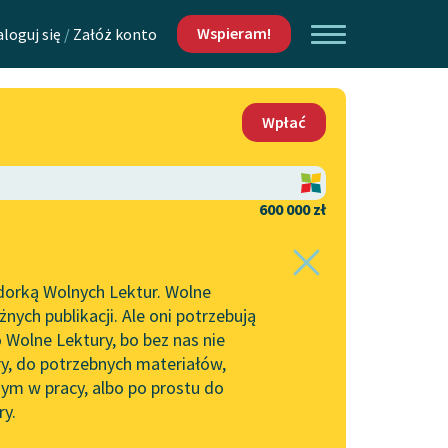
Wspieram!
aloguj się
/
Załóż konto
O nas
Wpłać
Lektur
Kontakt
O projekcie
600 000 zł
 piszących i
Zespół
dorką Wolnych Lektur. Wolne
Zasady wykorzystania
ych publikacji. Ale oni potrzebują
Wolnych Lektur
 Wolne Lektury, bo bez nas nie
Logotypy
ry, do potrzebnych materiałów,
ym w pracy, albo po prostu do
h Lektur
Materiały promocyjne
ry.
Polityka prywatności