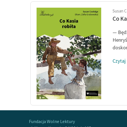
Susan C
Co Ka
— Będz
Henryś
doskon
Czytaj
Fundacja Wolne Lektury