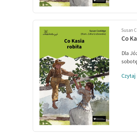
Susan C
Co Ka
Dla Józ
sobotę 
Czytaj