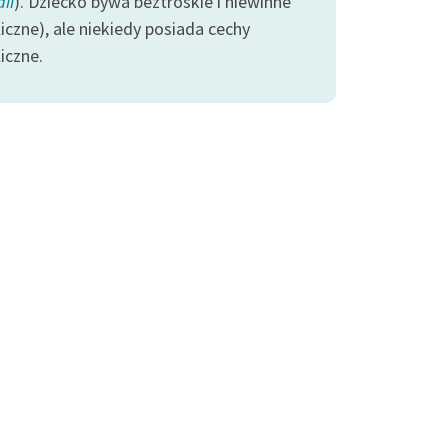
ii
). Dziecko bywa beztroskie i niewinne
iczne), ale niekiedy posiada cechy
iczne.