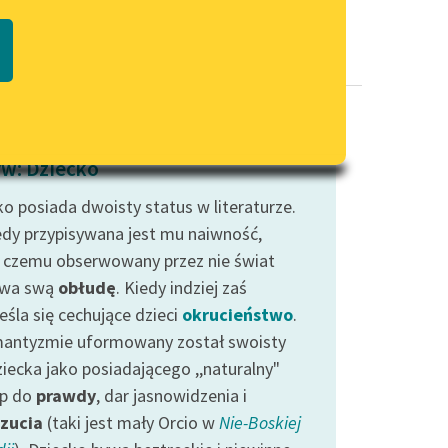
Regulamin biblioteki
macie PDF
Dane fundacji i sprawozdania
finansowe
Regulamin darowizn
Informacja o treściach
w: Dziecko
wrażliwych
ko posiada dwoisty status w literaturze.
Deklaracja dostępności
edy przypisywana jest mu naiwność,
i czemu obserwowany przez nie świat
ywa swą
obłudę
. Kiedy indziej zaś
eśla się cechujące dzieci
okrucieństwo
.
antyzmie uformowany został swoisty
ziecka jako posiadającego ,,naturalny"
p do
prawdy
, dar jasnowidzenia i
zucia
(taki jest mały Orcio w
Nie-Boskiej