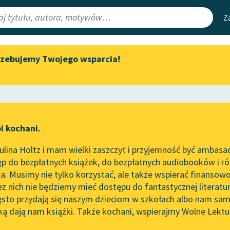
Z
rzebujemy Twojego wsparcia!
Aktualności
Narzędzia
e Lektury
„Prokurator Alicja Horn” do
Mapa Wolnych 
słuchania
irmami
Leśmianator
Byliśmy częścią AI Impact Lab
ewsletter
Przewodnik dla
i kochani.
Zapraszamy na spotkanie
czytających
o
online z tłumaczkami
lina Holtz i mam wielki zaszczyt i przyjemność być ambasa
literatury skandynawskiej
p do bezpłatnych książek, do bezpłatnych audiobooków i różn
API
Spotkanie z Katarzyną Tunkiel
. Musimy nie tylko korzystać, ale także wspierać finansowo
ce redakcyjne
w Oslo
OAI-PMH
ez nich nie będziemy mieć dostępu do fantastycznej literatu
ęsto przydają się naszym dzieciom w szkołach albo nam sam
102. lata temu zmarł Joseph
Widget Wolnyc
Conrad
ką dają nam książki. Także kochani, wspierajmy Wolne Lektu
oru
Susan Coolidge
✖
Przypisy
Blog