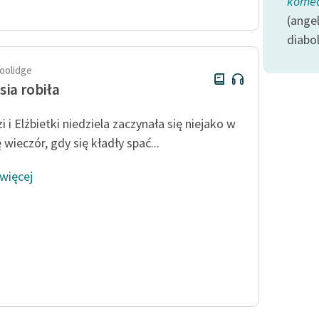
komed
Odkurzamy bohaterów
(angel
Szkoła Poezji Wolnych Lektur
diabol
oolidge
sia robiła
i i Elżbietki niedziela zaczynała się niejako w
wieczór, gdy się kładły spać...
 więcej