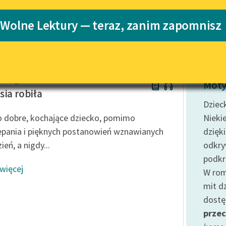
Katalog
 Wolne Lektury — teraz, zanim zapomnisz
Katalog w for
Lektury szkolne i klasyka
literatury do słuchania dla
uczennic i uczniów z
niepełnosprawnościami
oolidge
E-kolekcja lektur szkolnych i
Moty
literatury do słuchania dla
sia robiła
uczennic i uczniów z
Dziec
niepełnosprawnościami
o dobre, kochające dziecko, pomimo
Nieki
Feministyczne inspiracje.
epania i pięknych postanowień wznawianych
dzięk
Popularyzacja skandynawskiej
ień, a nigdy...
odkr
literatury feministycznej
podkr
 więcej
Ręce pełne poezji
W rom
mit d
Kolekcje edukacyjne twórców
przechodzących do domeny
dostę
publicznej, lektur szkolnych
przec
oraz Starego Testamentu