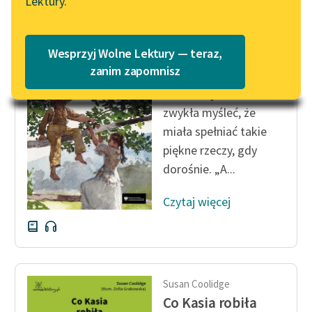
Lektury.
Katalog
Blog
Katalog w formacie PDF
Susan Coolidge
Wesprzyj Wolne Lektury — teraz,
Co Kasia robiła
Lektury szkolne i klasyka
zanim zapomnisz
literatury do słuchania dla
Przez cały ten czas
uczennic i uczniów z
zwykła myśleć, że
niepełnosprawnościami
miała spełniać takie
E-kolekcja lektur
piękne rzeczy, gdy
szkolnych i literatury do
dorośnie. „A...
słuchania dla uczennic i
uczniów z
Czytaj więcej
niepełnosprawnościami
Feministyczne inspiracje.
Popularyzacja
skandynawskiej literatury
Susan Coolidge
feministycznej
Co Kasia robiła