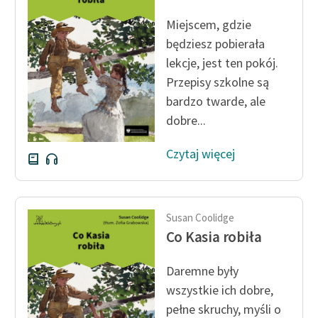
Ręce pełne poezji
Miejscem, gdzie
Kolekcje edukacyjne
będziesz pobierała
twórców przechodzących
lekcje, jest ten pokój.
do domeny publicznej,
Przepisy szkolne są
lektur szkolnych oraz
bardzo twarde, ale
Starego Testamentu
dobre...
Odkurzamy bohaterów
Czytaj więcej
Szkoła Poezji Wolnych
Lektur
O nas
Susan Coolidge
Co Kasia robiła
Kontakt
O projekcie
Daremne były
wszystkie ich dobre,
Zespół
pełne skruchy, myśli o