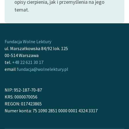
opisy cierpienia, jak i przemyślenia na jego
temat.
Fundacja Wolne Lektury
ul. Marszałkowska 84/92 lok. 125
00-514 Warszawa
tel.
+48 22 621 30 17
email
fundacja@wolnelektury.pl
NIP: 952-187-70-87
KRS: 0000070056
REGON: 017423865
Numer konta: 75 1090 2851 0000 0001 4324 3317