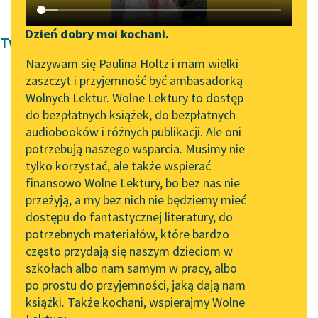
Katalog DAISY
Zgłoś brak utworu
Podkasty o książkach
Dzień dobry moi kochani.
Twórczość Susan Coolidge
Aktualności
Narzędzia
Nazywam się Paulina Holtz i mam wielki
zaszczyt i przyjemność być ambasadorką
„Prokurator Alicja Horn”
Mapa Wolnych Lektur
Wolnych Lektur. Wolne Lektury to dostęp
do słuchania
do bezpłatnych książek, do bezpłatnych
Susan Coolidge
Leśmianator
audiobooków i różnych publikacji. Ale oni
Co Kasia robiła
Byliśmy częścią AI Impact
potrzebują naszego wsparcia. Musimy nie
Przewodnik dla piszących i
Lab
tylko korzystać, ale także wspierać
czytających
Po wielu latach Kasia
finansowo Wolne Lektury, bo bez nas nie
Zapraszamy na spotkanie
opowiadała komuś, że
przeżyją, a my bez nich nie będziemy mieć
online z tłumaczkami
najdłuższe sześć
dostępu do fantastycznej literatury, do
literatury skandynawskiej
API
tygodni w jej życiu to
potrzebnych materiałów, które bardzo
były...
Spotkanie z Katarzyną
OAI-PMH
często przydają się naszym dzieciom w
Tunkiel w Oslo
szkołach albo nam samym w pracy, albo
Widget Wolnych Lektur
Czytaj więcej
po prostu do przyjemności, jaką dają nam
102. lata temu zmarł
książki. Także kochani, wspierajmy Wolne
Przypisy
Joseph Conrad