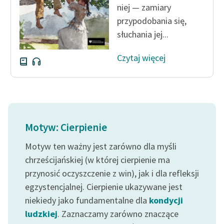
niej — zamiary
przypodobania się,
Zasady wykorzystania
Wolnych Lektur
słuchania jej...
Logotypy
Czytaj więcej
Materiały promocyjne
Polityka prywatności
Regulamin biblioteki
Motyw: Cierpienie
Dane fundacji i
sprawozdania finansowe
Motyw ten ważny jest zarówno dla myśli
chrześcijańskiej (w której cierpienie ma
Regulamin darowizn
przynosić oczyszczenie z win), jak i dla refleksji
Informacja o treściach
egzystencjalnej. Cierpienie ukazywane jest
wrażliwych
niekiedy jako fundamentalne dla
kondycji
ludzkiej
. Zaznaczamy zarówno znaczące
Deklaracja dostępności