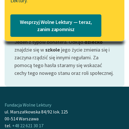
Lektury.
Katalog
Blog
Katalog w formacie PDF
Wesprzyj Wolne Lektury — teraz,
Lektury szkolne i klasyka
zanim zapomnisz
Motyw: Uczeń
literatury do słuchania dla
Jeden z typów bohatera. Odkąd
dziecko
uczennic i uczniów z
niepełnosprawnościami
znajdzie się w
szkole
jego życie zmienia się i
zaczyna rządzić się innymi regułami. Za
E-kolekcja lektur
pomocą tego hasła staramy się wskazać
szkolnych i literatury do
cechy tego nowego stanu oraz roli społecznej.
słuchania dla uczennic i
uczniów z
niepełnosprawnościami
Feministyczne inspiracje.
Fundacja Wolne Lektury
Popularyzacja
ul. Marszałkowska 84/92 lok. 125
skandynawskiej literatury
00-514 Warszawa
feministycznej
tel.
+48 22 621 30 17