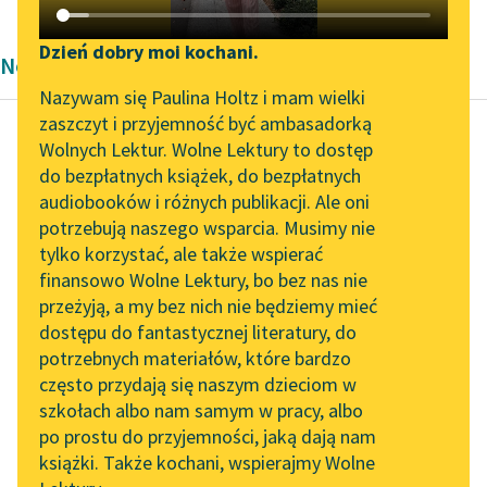
Katalog DAISY
Zgłoś brak utworu
Podkasty o książkach
Dzień dobry moi kochani.
Nowela Stefana Grabińskiego
Aktualności
Narzędzia
Nazywam się Paulina Holtz i mam wielki
zaszczyt i przyjemność być ambasadorką
„Prokurator Alicja Horn”
Mapa Wolnych Lektur
Wolnych Lektur. Wolne Lektury to dostęp
do słuchania
do bezpłatnych książek, do bezpłatnych
Stefan Grabiński
Leśmianator
audiobooków i różnych publikacji. Ale oni
Zielone Świątki
Byliśmy częścią AI Impact
potrzebują naszego wsparcia. Musimy nie
Przewodnik dla piszących i
Lab
tylko korzystać, ale także wspierać
czytających
Dziś w wieczorniku
finansowo Wolne Lektury, bo bez nas nie
Zapraszamy na spotkanie
panowało dziwne
przeżyją, a my bez nich nie będziemy mieć
online z tłumaczkami
milczenie; siedzieli
dostępu do fantastycznej literatury, do
literatury skandynawskiej
API
zadumani jacyś i pełni
potrzebnych materiałów, które bardzo
szczególnych przeczuć.
Spotkanie z Katarzyną
OAI-PMH
często przydają się naszym dzieciom w
Aż Szymon...
Tunkiel w Oslo
szkołach albo nam samym w pracy, albo
Widget Wolnych Lektur
po prostu do przyjemności, jaką dają nam
102. lata temu zmarł
Czytaj więcej
książki. Także kochani, wspierajmy Wolne
Przypisy
Joseph Conrad