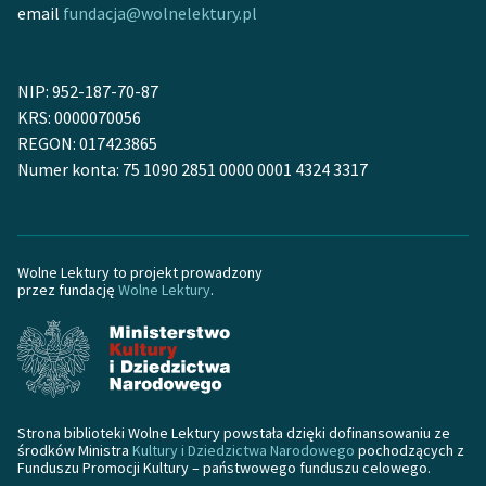
Ręce pełne poezji
email
fundacja@wolnelektury.pl
Kolekcje edukacyjne
twórców przechodzących
NIP: 952-187-70-87
do domeny publicznej,
KRS: 0000070056
lektur szkolnych oraz
REGON: 017423865
Starego Testamentu
Numer konta: 75 1090 2851 0000 0001 4324 3317
Odkurzamy bohaterów
Szkoła Poezji Wolnych
Lektur
Wolne Lektury to projekt prowadzony
przez fundację
Wolne Lektury
.
O nas
Kontakt
O projekcie
Strona biblioteki Wolne Lektury powstała dzięki dofinansowaniu ze
Zespół
środków Ministra
Kultury i Dziedzictwa Narodowego
pochodzących z
Funduszu Promocji Kultury – państwowego funduszu celowego.