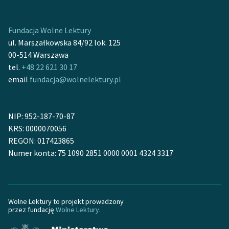
Zespół
Fundacja Wolne Lektury
ul. Marszałkowska 84/92 lok. 125
Zasady wykorzystania
00-514 Warszawa
Wolnych Lektur
tel.
+48 22 621 30 17
Logotypy
email
fundacja@wolnelektury.pl
Materiały promocyjne
NIP: 952-187-70-87
Polityka prywatności
KRS: 0000070056
Regulamin biblioteki
REGON: 017423865
Numer konta: 75 1090 2851 0000 0001 4324 3317
Dane fundacji i
sprawozdania finansowe
Regulamin darowizn
Wolne Lektury to projekt prowadzony
przez fundację
Wolne Lektury
.
Informacja o treściach
wrażliwych