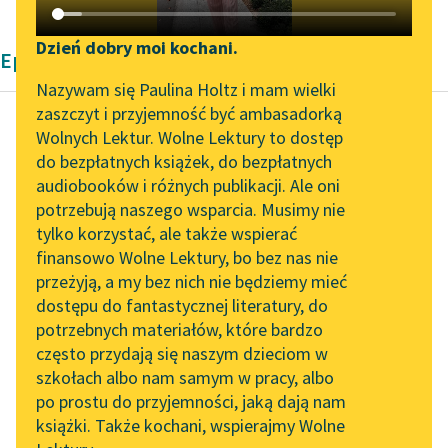
Katalog DAISY
Zgłoś brak utworu
Podkasty o książkach
Dzień dobry moi kochani.
Epika Modernizm Stefana Grabińskiego
Aktualności
Narzędzia
Nazywam się Paulina Holtz i mam wielki
zaszczyt i przyjemność być ambasadorką
Spotkanie z Katarzyną
Mapa Wolnych Lektur
Wolnych Lektur. Wolne Lektury to dostęp
Tunkiel w Oslo
do bezpłatnych książek, do bezpłatnych
Stefan Grabiński
Leśmianator
audiobooków i różnych publikacji. Ale oni
Przed drogą daleką
Wolne Lektury na 32.
potrzebują naszego wsparcia. Musimy nie
Przewodnik dla piszących i
Pol’and’Rock Festivalu
tylko korzystać, ale także wspierać
czytających
Właściwie nie brak mi
finansowo Wolne Lektury, bo bez nas nie
„Kochanek Lady
niczego, a przecież…
przeżyją, a my bez nich nie będziemy mieć
Chatterley” do słuchania
jakoś mi dziwnie.
dostępu do fantastycznej literatury, do
na Wolnych Lekturach
API
Miewam chwile
potrzebnych materiałów, które bardzo
bezdennych prostracji
Nowy audiobook –
OAI-PMH
często przydają się naszym dzieciom w
duchowych...
„Marzenie o Oriencie”
szkołach albo nam samym w pracy, albo
Widget Wolnych Lektur
Sophie Elkan
po prostu do przyjemności, jaką dają nam
Czytaj więcej
książki. Także kochani, wspierajmy Wolne
Przypisy
Kolekcja Nadwyraz.com x