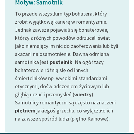
Motyw: Samotnik
feministycznej
To przede wszystkim typ bohatera, który
Ręce pełne poezji
zrobił wyjątkową karierę w romantyzmie.
Jednak zawsze pojawiali się bohaterowie,
Kolekcje edukacyjne
twórców przechodzących
którzy z różnych powodów odrzucali świat
do domeny publicznej,
jako niemający im nic do zaoferowania lub byli
lektur szkolnych oraz
skazani na osamotnienie. Dawną odmianą
Starego Testamentu
samotnika jest
pustelnik
. Na ogół tacy
bohaterowie różnią się od innych
Odkurzamy bohaterów
śmiertelników np. wysokimi standardami
Szkoła Poezji Wolnych
etycznymi, doświadczeniem życiowym lub
Lektur
głębią uczuć i przemyśleń (
wiedzy
).
O nas
Samotnicy romantyczni są często naznaczeni
piętnem
jakiegoś grzechu, co wyłączało ich
Kontakt
na zawsze spośród ludzi (piętno Kainowe).
O projekcie