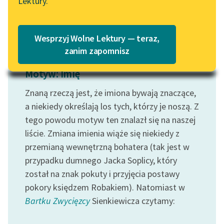
Lektury.
Czytaj więcej
Katalog
Blog
Katalog w formacie PDF
Wesprzyj Wolne Lektury — teraz,
Lektury szkolne i klasyka
zanim zapomnisz
literatury do słuchania dla
Motyw: Imię
uczennic i uczniów z
niepełnosprawnościami
Znaną rzeczą jest, że imiona bywają znaczące,
E-kolekcja lektur
a niekiedy określają los tych, którzy je noszą. Z
szkolnych i literatury do
tego powodu motyw ten znalazł się na naszej
słuchania dla uczennic i
liście. Zmiana imienia wiąże się niekiedy z
uczniów z
przemianą wewnętrzną bohatera (tak jest w
niepełnosprawnościami
przypadku dumnego Jacka Soplicy, który
został na znak pokuty i przyjęcia postawy
Feministyczne inspiracje.
Popularyzacja
pokory księdzem Robakiem). Natomiast w
skandynawskiej literatury
Bartku Zwycięzcy
Sienkiewicza czytamy:
feministycznej