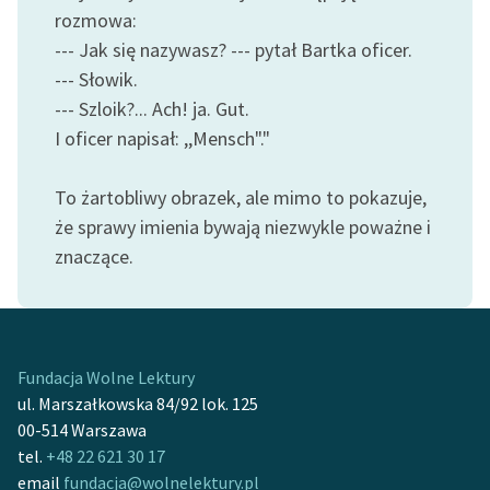
rozmowa:
Zasady wykorzystania
--- Jak się nazywasz? --- pytał Bartka oficer.
Wolnych Lektur
--- Słowik.
--- Szloik?... Ach! ja. Gut.
Logotypy
I oficer napisał: ,,Mensch"."
Materiały promocyjne
To żartobliwy obrazek, ale mimo to pokazuje,
Polityka prywatności
że sprawy imienia bywają niezwykle poważne i
Regulamin biblioteki
znaczące.
Dane fundacji i
sprawozdania finansowe
Regulamin darowizn
Fundacja Wolne Lektury
Informacja o treściach
ul. Marszałkowska 84/92 lok. 125
wrażliwych
00-514 Warszawa
tel.
+48 22 621 30 17
Deklaracja dostępności
email
fundacja@wolnelektury.pl