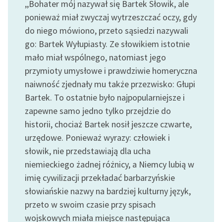
,,Bohater mój nazywał się Bartek Słowik, ale
Ręce pełne poezji
ponieważ miał zwyczaj wytrzeszczać oczy, gdy
Kolekcje edukacyjne
do niego mówiono, przeto sąsiedzi nazywali
twórców przechodzących
go: Bartek Wyłupiasty. Ze słowikiem istotnie
do domeny publicznej,
mało miał wspólnego, natomiast jego
lektur szkolnych oraz
przymioty umysłowe i prawdziwie homeryczna
Starego Testamentu
naiwność zjednały mu także przezwisko: Głupi
Odkurzamy bohaterów
Bartek. To ostatnie było najpopularniejsze i
zapewne samo jedno tylko przejdzie do
Szkoła Poezji Wolnych
historii, chociaż Bartek nosił jeszcze czwarte,
Lektur
urzędowe. Ponieważ wyrazy: człowiek i
O nas
słowik, nie przedstawiają dla ucha
niemieckiego żadnej różnicy, a Niemcy lubią w
Kontakt
imię cywilizacji przekładać barbarzyńskie
O projekcie
słowiańskie nazwy na bardziej kulturny język,
przeto w swoim czasie przy spisach
Zespół
wojskowych miała miejsce następująca