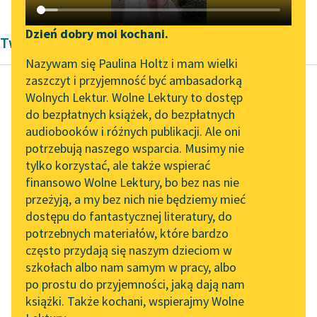
Katalog DAISY
Zgłoś brak utworu
Podkasty o książkach
Dzień dobry moi kochani.
Twórczość Stefana Grabińskiego
Aktualności
Narzędzia
Nazywam się Paulina Holtz i mam wielki
zaszczyt i przyjemność być ambasadorką
„Prokurator Alicja Horn”
Mapa Wolnych Lektur
Wolnych Lektur. Wolne Lektury to dostęp
do słuchania
do bezpłatnych książek, do bezpłatnych
Stefan Grabiński
Leśmianator
audiobooków i różnych publikacji. Ale oni
Cień Bafometa
Byliśmy częścią AI Impact
potrzebują naszego wsparcia. Musimy nie
Przewodnik dla piszących i
Lab
tylko korzystać, ale także wspierać
czytających
—
Laudetur Jesus
finansowo Wolne Lektury, bo bez nas nie
Zapraszamy na spotkanie
Christus
! — pozdrowił
przeżyją, a my bez nich nie będziemy mieć
online z tłumaczkami
cicho łamiącego się w
dostępu do fantastycznej literatury, do
literatury skandynawskiej
API
ustawicznych ukłonach
potrzebnych materiałów, które bardzo
Kuternóżkę.
Spotkanie z Katarzyną
OAI-PMH
często przydają się naszym dzieciom w
Tunkiel w Oslo
szkołach albo nam samym w pracy, albo
Widget Wolnych Lektur
—
Laudetur
,
laudetur
!
po prostu do przyjemności, jaką dają nam
102. lata temu zmarł
— zapiszczał tamten...
książki. Także kochani, wspierajmy Wolne
Przypisy
Joseph Conrad