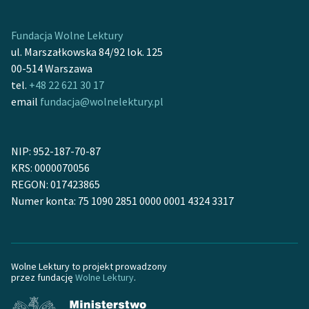
Ręce pełne poezji
Kolekcje edukacyjne
Fundacja Wolne Lektury
twórców przechodzących
ul. Marszałkowska 84/92 lok. 125
do domeny publicznej,
00-514 Warszawa
lektur szkolnych oraz
tel.
+48 22 621 30 17
Starego Testamentu
email
fundacja@wolnelektury.pl
Odkurzamy bohaterów
NIP: 952-187-70-87
Szkoła Poezji Wolnych
KRS: 0000070056
Lektur
REGON: 017423865
O nas
Numer konta: 75 1090 2851 0000 0001 4324 3317
Kontakt
O projekcie
Wolne Lektury to projekt prowadzony
przez fundację
Wolne Lektury
.
Zespół