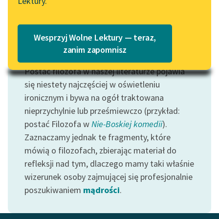
Lektury.
Katalog
Blog
Katalog w formacie PDF
Wesprzyj Wolne Lektury — teraz,
Lektury szkolne i klasyka
zanim zapomnisz
Motyw: Filozof
literatury do słuchania dla
Postać filozofa w naszej literaturze pojawia
uczennic i uczniów z
niepełnosprawnościami
się niestety najczęściej w oświetleniu
ironicznym i bywa na ogół traktowana
E-kolekcja lektur
nieprzychylnie lub prześmiewczo (przykład:
szkolnych i literatury do
postać Filozofa w
Nie-Boskiej komedii
).
słuchania dla uczennic i
Zaznaczamy jednak te fragmenty, które
uczniów z
mówią o filozofach, zbierając materiał do
niepełnosprawnościami
refleksji nad tym, dlaczego mamy taki właśnie
Feministyczne inspiracje.
wizerunek osoby zajmującej się profesjonalnie
Popularyzacja
poszukiwaniem
mądrości
.
skandynawskiej literatury
feministycznej