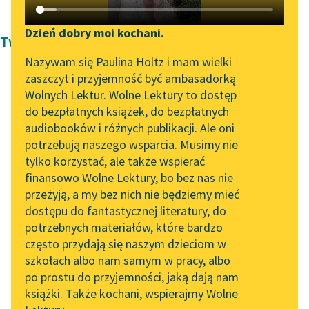
Katalog DAISY
Zgłoś brak utworu
Podkasty o książkach
Dzień dobry moi kochani.
Twórczość Stefana Grabińskiego
Aktualności
Narzędzia
Nazywam się Paulina Holtz i mam wielki
zaszczyt i przyjemność być ambasadorką
„Prokurator Alicja Horn”
Mapa Wolnych Lektur
Wolnych Lektur. Wolne Lektury to dostęp
do słuchania
do bezpłatnych książek, do bezpłatnych
Stefan Grabiński
Leśmianator
audiobooków i różnych publikacji. Ale oni
Spojrzenie
Byliśmy częścią AI Impact
potrzebują naszego wsparcia. Musimy nie
Przewodnik dla piszących i
Lab
tylko korzystać, ale także wspierać
czytających
Wystarczyło mu z
finansowo Wolne Lektury, bo bez nas nie
Zapraszamy na spotkanie
pewną dozą
przeżyją, a my bez nich nie będziemy mieć
online z tłumaczkami
wewnętrznego
dostępu do fantastycznej literatury, do
literatury skandynawskiej
API
przekonania pomyśleć,
potrzebnych materiałów, które bardzo
że np. jakąś książkę
Spotkanie z Katarzyną
OAI-PMH
często przydają się naszym dzieciom w
zgubił — by po...
Tunkiel w Oslo
szkołach albo nam samym w pracy, albo
Widget Wolnych Lektur
po prostu do przyjemności, jaką dają nam
102. lata temu zmarł
Czytaj więcej
książki. Także kochani, wspierajmy Wolne
Przypisy
Joseph Conrad