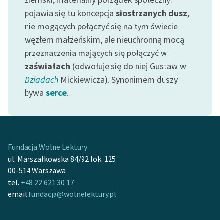
pojawia się tu koncepcja
siostrzanych dusz
,
nie mogących połączyć się na tym świecie
węzłem małżeńskim, ale nieuchronną mocą
przeznaczenia mających się połączyć w
zaświatach
(odwołuje się do niej Gustaw w
Dziadach
Mickiewicza). Synonimem duszy
bywa
serce
.
Fundacja Wolne Lektury
ul. Marszałkowska 84/92 lok. 125
00-514 Warszawa
tel.
+48 22 621 30 17
email
fundacja@wolnelektury.pl