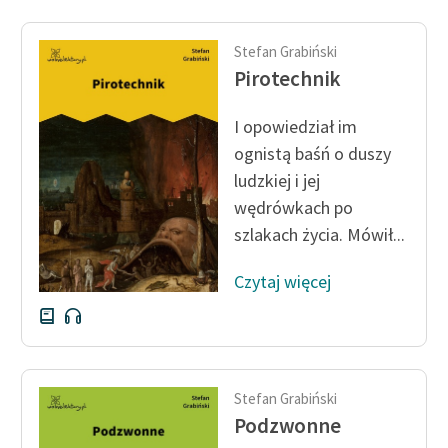
Zasady wykorzystania
Stefan Grabiński
Wolnych Lektur
Pirotechnik
Logotypy
I opowiedział im
Materiały promocyjne
ognistą baśń o duszy
ludzkiej i jej
Polityka prywatności
wędrówkach po
Regulamin biblioteki
szlakach życia. Mówił...
Dane fundacji i
Czytaj więcej
sprawozdania finansowe
Regulamin darowizn
Informacja o treściach
wrażliwych
Stefan Grabiński
Podzwonne
Deklaracja dostępności