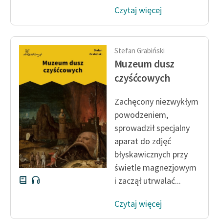
Ręce pełne poezji
Czytaj więcej
Kolekcje edukacyjne
twórców przechodzących
do domeny publicznej,
Stefan Grabiński
lektur szkolnych oraz
Muzeum dusz
Starego Testamentu
czyśćcowych
Odkurzamy bohaterów
Zachęcony niezwykłym
Szkoła Poezji Wolnych
powodzeniem,
Lektur
sprowadził specjalny
aparat do zdjęć
O nas
błyskawicznych przy
Kontakt
świetle magnezjowym
i zaczął utrwalać...
O projekcie
Czytaj więcej
Zespół