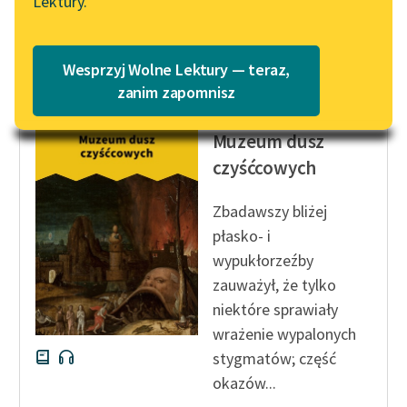
Lektury.
Katalog
Blog
Czytaj więcej
Katalog w formacie PDF
Wesprzyj Wolne Lektury — teraz,
Lektury szkolne i klasyka
zanim zapomnisz
literatury do słuchania dla
Stefan Grabiński
uczennic i uczniów z
Muzeum dusz
niepełnosprawnościami
czyśćcowych
E-kolekcja lektur
Zbadawszy bliżej
szkolnych i literatury do
płasko- i
słuchania dla uczennic i
uczniów z
wypukłorzeźby
niepełnosprawnościami
zauważył, że tylko
niektóre sprawiały
Feministyczne inspiracje.
wrażenie wypalonych
Popularyzacja
stygmatów; część
skandynawskiej literatury
feministycznej
okazów...