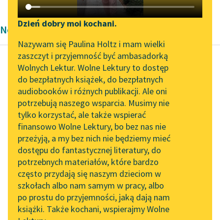
Katalog DAISY
Zgłoś brak utworu
Podkasty o książkach
Dzień dobry moi kochani.
Nowela Stefana Grabińskiego
Aktualności
Narzędzia
Nazywam się Paulina Holtz i mam wielki
zaszczyt i przyjemność być ambasadorką
„Prokurator Alicja Horn”
Mapa Wolnych Lektur
Wolnych Lektur. Wolne Lektury to dostęp
do słuchania
do bezpłatnych książek, do bezpłatnych
Stefan Grabiński
Leśmianator
audiobooków i różnych publikacji. Ale oni
Muzeum dusz
Byliśmy częścią AI Impact
potrzebują naszego wsparcia. Musimy nie
Przewodnik dla piszących i
czyśćcowych
Lab
tylko korzystać, ale także wspierać
czytających
finansowo Wolne Lektury, bo bez nas nie
Zapraszamy na spotkanie
— To szalona
przeżyją, a my bez nich nie będziemy mieć
online z tłumaczkami
interpretacja —
dostępu do fantastycznej literatury, do
literatury skandynawskiej
API
zaprotestował gorąco
potrzebnych materiałów, które bardzo
starzec — nigdy mnie
Spotkanie z Katarzyną
OAI-PMH
często przydają się naszym dzieciom w
Tunkiel w Oslo
pan nie przekona.
szkołach albo nam samym w pracy, albo
Widget Wolnych Lektur
po prostu do przyjemności, jaką dają nam
102. lata temu zmarł
— Nie chcę też
książki. Także kochani, wspierajmy Wolne
Przypisy
Joseph Conrad
nikomu...