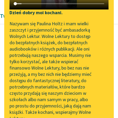
Katalog DAISY
Zgłoś brak utworu
Podkasty o książkach
Dzień dobry moi kochani.
Twórczość Rudolfa G. Bindinga
Aktualności
Narzędzia
Nazywam się Paulina Holtz i mam wielki
zaszczyt i przyjemność być ambasadorką
Zapraszamy na spotkanie
Mapa Wolnych Lektur
Wolnych Lektur. Wolne Lektury to dostęp
online z tłumaczkami
do bezpłatnych książek, do bezpłatnych
Rudolf G. Binding
Leśmianator
literatury skandynawskiej
audiobooków i różnych publikacji. Ale oni
Łuk miłości
potrzebują naszego wsparcia. Musimy nie
Przewodnik dla piszących i
Spotkanie z Katarzyną
tylko korzystać, ale także wspierać
czytających
Czyli trwała, przez nas
Tunkiel w Oslo
finansowo Wolne Lektury, bo bez nas nie
niezbudzona,
przeżyją, a my bez nich nie będziemy mieć
Wolne Lektury na 32.
Miłość nasza w
dostępu do fantastycznej literatury, do
Pol’and’Rock Festivalu
API
nieprzespanym śnie?
potrzebnych materiałów, które bardzo
Trwożny byłem, ty
„Kochanek Lady
OAI-PMH
często przydają się naszym dzieciom w
onieśmielona,
Chatterley” do słuchania
szkołach albo nam samym w pracy, albo
Widget Wolnych Lektur
na Wolnych Lekturach
Błogo...
po prostu do przyjemności, jaką dają nam
książki. Także kochani, wspierajmy Wolne
Przypisy
Nowy audiobook –
Czytaj więcej