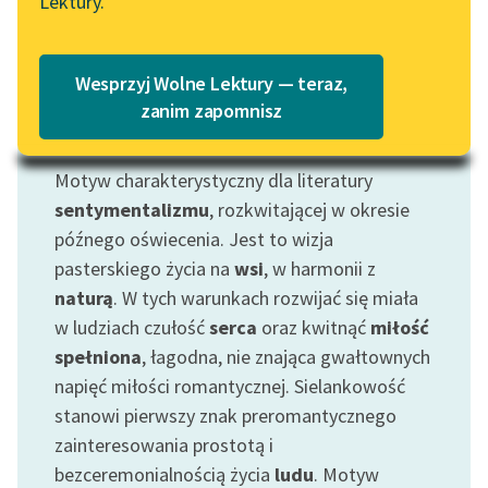
Lektury.
„Marzenie o Oriencie”
Katalog
Sophie Elkan
Katalog w formacie PDF
Blog
Wesprzyj Wolne Lektury — teraz,
zanim zapomnisz
Motyw: Sielanka
Lektury szkolne i klasyka
Motyw charakterystyczny dla literatury
literatury do słuchania dla
sentymentalizmu
, rozkwitającej w okresie
uczennic i uczniów z
późnego oświecenia. Jest to wizja
niepełnosprawnościami
pasterskiego życia na
wsi
, w harmonii z
E-kolekcja lektur
naturą
. W tych warunkach rozwijać się miała
szkolnych i literatury do
w ludziach czułość
serca
oraz kwitnąć
miłość
słuchania dla uczennic i
spełniona
, łagodna, nie znająca gwałtownych
uczniów z
napięć miłości romantycznej. Sielankowość
niepełnosprawnościami
stanowi pierwszy znak preromantycznego
Feministyczne inspiracje.
zainteresowania prostotą i
Popularyzacja
bezceremonialnością życia
ludu
. Motyw
skandynawskiej literatury