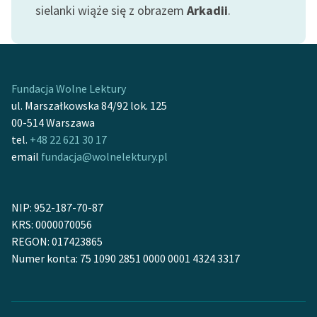
sielanki wiąże się z obrazem
Arkadii
.
feministycznej
Ręce pełne poezji
Kolekcje edukacyjne
twórców przechodzących
Fundacja Wolne Lektury
do domeny publicznej,
ul. Marszałkowska 84/92 lok. 125
lektur szkolnych oraz
00-514 Warszawa
Starego Testamentu
tel.
+48 22 621 30 17
email
fundacja@wolnelektury.pl
Odkurzamy bohaterów
Szkoła Poezji Wolnych
NIP: 952-187-70-87
Lektur
KRS: 0000070056
O nas
REGON: 017423865
Numer konta: 75 1090 2851 0000 0001 4324 3317
Kontakt
O projekcie