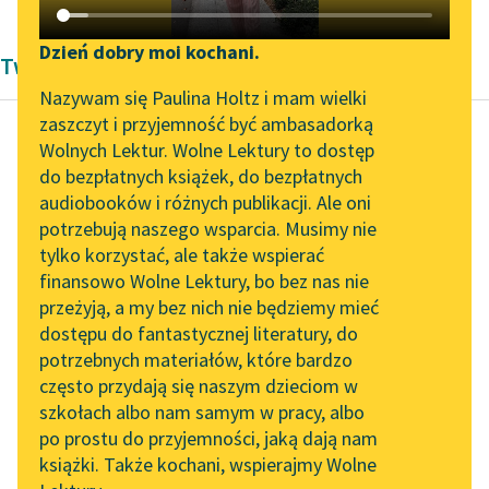
Katalog DAISY
Zgłoś brak utworu
Podkasty o książkach
Dzień dobry moi kochani.
Twórczość Romana Jaworskiego
Aktualności
Narzędzia
Nazywam się Paulina Holtz i mam wielki
zaszczyt i przyjemność być ambasadorką
„Prokurator Alicja Horn”
Mapa Wolnych Lektur
Wolnych Lektur. Wolne Lektury to dostęp
do słuchania
do bezpłatnych książek, do bezpłatnych
Roman Jaworski
Leśmianator
audiobooków i różnych publikacji. Ale oni
Wesele hrabiego
Byliśmy częścią AI Impact
potrzebują naszego wsparcia. Musimy nie
Przewodnik dla piszących i
Orgaza
Lab
tylko korzystać, ale także wspierać
czytających
finansowo Wolne Lektury, bo bez nas nie
Zapraszamy na spotkanie
…Bywało, nad rankiem
przeżyją, a my bez nich nie będziemy mieć
online z tłumaczkami
powraca Igor ze
dostępu do fantastycznej literatury, do
literatury skandynawskiej
API
szkliwem wilgotnym w
potrzebnych materiałów, które bardzo
wypłukanych oczach i
Spotkanie z Katarzyną
OAI-PMH
często przydają się naszym dzieciom w
Tunkiel w Oslo
chwiejny na nogach...
szkołach albo nam samym w pracy, albo
Widget Wolnych Lektur
po prostu do przyjemności, jaką dają nam
102. lata temu zmarł
Czytaj więcej
książki. Także kochani, wspierajmy Wolne
Przypisy
Joseph Conrad