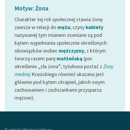
Ręce pełne poezji
Motyw: Żona
Kolekcje edukacyjne
Charakter tej roli społecznej stawia żonę
twórców przechodzących
zawsze w relacji do
męża
; czyny
kobiety
do domeny publicznej,
nazywanej tym mianem oceniane są pod
lektur szkolnych oraz
kątem wypełniania społecznie określonych
Starego Testamentu
obowiązków wobec
mężczyzny
, z którym
Odkurzamy bohaterów
tworzą razem parę
małżeńską
(por.
Szkoła Poezji Wolnych
określenie „zła żona”; tytułowa postać z
Żony
Lektur
modnej
Krasickiego również ukazana jest
głównie pod kątem utrapień, jakich swym
O nas
zachowaniem i zachciankami przysparza
mężowi).
Kontakt
O projekcie
Zespół
Fundacja Wolne Lektury