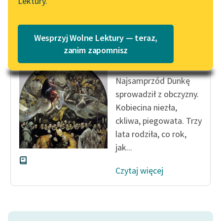
Lektury.
Katalog
Blog
Katalog w formacie PDF
Roman Jaworski
Wesprzyj Wolne Lektury — teraz,
Wesele hrabiego
Lektury szkolne i klasyka
zanim zapomnisz
Orgaza
literatury do słuchania dla
uczennic i uczniów z
Najsamprzód Dunkę
niepełnosprawnościami
sprowadził z obczyzny.
E-kolekcja lektur
Kobiecina niezła,
szkolnych i literatury do
ckliwa, piegowata. Trzy
słuchania dla uczennic i
lata rodziła, co rok,
uczniów z
jak...
niepełnosprawnościami
Czytaj więcej
Feministyczne inspiracje.
Popularyzacja
skandynawskiej literatury
feministycznej