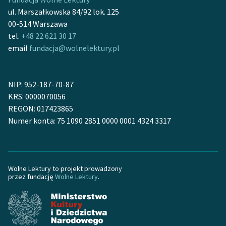
ul. Marszałkowska 84/92 lok. 125
Zasady wykorzystania
00-514 Warszawa
Wolnych Lektur
tel.
+48 22 621 30 17
email
fundacja@wolnelektury.pl
Logotypy
Materiały promocyjne
NIP: 952-187-70-87
Polityka prywatności
KRS: 0000070056
REGON: 017423865
Regulamin biblioteki
Numer konta: 75 1090 2851 0000 0001 4324 3317
Dane fundacji i
sprawozdania finansowe
Regulamin darowizn
Wolne Lektury to projekt prowadzony
przez fundację
Wolne Lektury
.
Informacja o treściach
wrażliwych
Deklaracja dostępności