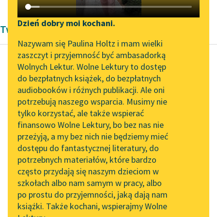
Katalog DAISY
Zgłoś brak utworu
Podkasty o książkach
Dzień dobry moi kochani.
Twórczość Romana Jaworskiego
Aktualności
Narzędzia
Nazywam się Paulina Holtz i mam wielki
zaszczyt i przyjemność być ambasadorką
„Prokurator Alicja Horn”
Mapa Wolnych Lektur
Wolnych Lektur. Wolne Lektury to dostęp
do słuchania
do bezpłatnych książek, do bezpłatnych
Roman Jaworski
Leśmianator
audiobooków i różnych publikacji. Ale oni
Wesele hrabiego
Byliśmy częścią AI Impact
potrzebują naszego wsparcia. Musimy nie
Przewodnik dla piszących i
Orgaza
Lab
tylko korzystać, ale także wspierać
czytających
finansowo Wolne Lektury, bo bez nas nie
Zapraszamy na spotkanie
Straszny jest ciężar
przeżyją, a my bez nich nie będziemy mieć
online z tłumaczkami
wiedzy
, która
dostępu do fantastycznej literatury, do
literatury skandynawskiej
API
wskazuje:
co i jak
. Brak
potrzebnych materiałów, które bardzo
wszelkich wątpliwości
Spotkanie z Katarzyną
OAI-PMH
często przydają się naszym dzieciom w
Tunkiel w Oslo
śmiercią jest
szkołach albo nam samym w pracy, albo
Widget Wolnych Lektur
sumienia...
po prostu do przyjemności, jaką dają nam
102. lata temu zmarł
książki. Także kochani, wspierajmy Wolne
Przypisy
Joseph Conrad
Czytaj więcej