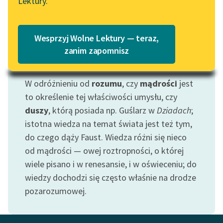
Lektury.
Katalog
Blog
Katalog w formacie PDF
Wesprzyj Wolne Lektury — teraz,
Lektury szkolne i klasyka
zanim zapomnisz
literatury do słuchania dla
Motyw: Wiedza
uczennic i uczniów z
W odróżnieniu od
rozumu
, czy
mądrości
jest
niepełnosprawnościami
to określenie tej właściwości umysłu, czy
E-kolekcja lektur
duszy
, którą posiada np. Guślarz w
Dziadach
;
szkolnych i literatury do
istotna wiedza na temat świata jest też tym,
słuchania dla uczennic i
do czego dąży Faust. Wiedza różni się nieco
uczniów z
od mądrości — owej roztropności, o której
niepełnosprawnościami
wiele pisano i w renesansie, i w oświeceniu; do
Feministyczne inspiracje.
wiedzy dochodzi się często właśnie na drodze
Popularyzacja
pozarozumowej.
skandynawskiej literatury
feministycznej